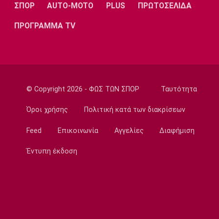
ΣΠΟΡ
AUTO-MOTO
PLUS
ΠΡΩΤΟΣΕΛΙΔΑ
22:20
Super League 1
ΠΡΟΓΡΑΜΜΑ TV
Ατρόμητος: Ήττα (2-1) από την ΑΕ Λεμεσού
στο τελευταίο φιλικό
22:05
Κολύμβηση
Κούβελος σε αδελφές Αλεξανδρή: «Μας
© Copyright 2026 - ΦΩΣ ΤΩΝ ΣΠΟΡ
Ταυτότητα
κάνατε υπερήφανους και ευτυχισμένους»
Όροι χρήσης
Πολιτική κατά των διακρίσεων
21:50
Super League 2
Feed
Επικοινωνία
Αγγελίες
Διαφήμιση
Ο Ζορζίνιο στον Πανσερραϊκό
Έντυπη έκδοση
21:35
Ποδόσφαιρο - Εθνικές Ομάδες
Ουρουγουάη: Ο Φορλάν νέος προπονητής της
εθνικής
21:20
Ποδόσφαιρο - Διεθνή