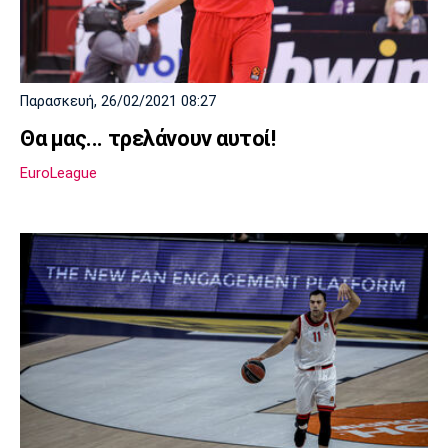
Λίβερπουλ
Μάντσεστερ
Γιουβέντους
Σίτι
Παρασκευή, 26/02/2021 08:27
Ίντερ
Μίλαν
Μπάγερν
Θα μας... τρελάνουν αυτοί!
EuroLeague
Μπορούσια
Παρί Σεν
Μαρσέιγ
Ντόρτμουντ
Ζερμέν
Μονακό
Ερυθρός
Τότεναμ
Αστέρας