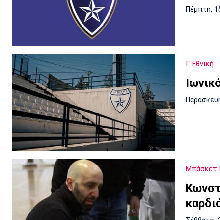
Πέμπτη, 1
Γ Εθνική
Ιωνικ
Παρασκευή
Μπάσκετ 
Κωνστα
καρδι