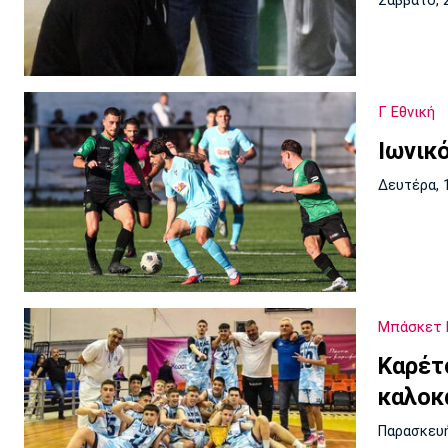
Σάββατο, 
Γ Εθνική
Ιωνικ
Δευτέρα, 
Μπάσκετ 
Καρέτ
καλοκ
Παρασκευή