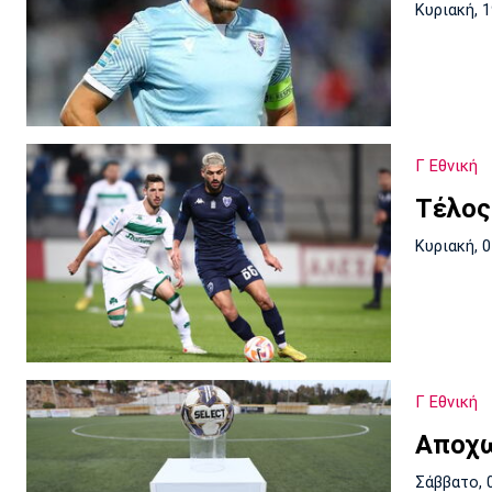
Κυριακή, 
Γ Εθνική
Τέλος
Κυριακή, 
Γ Εθνική
Αποχω
Σάββατο, 