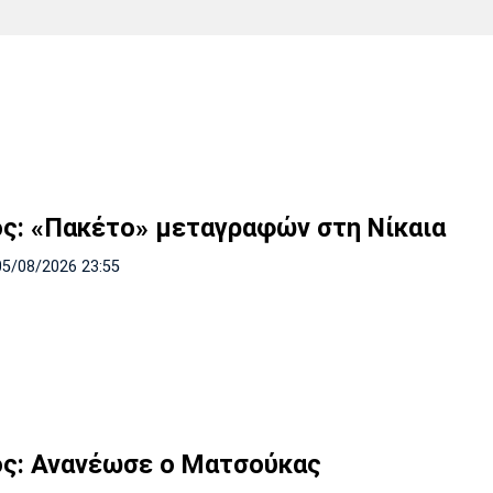
Χάντμπολ
Ηρακλής
Βόλος
Μπορούσια
Παρί Σεν
Ντόρτμουντ
Ζερμέν
Πόρτο
Μπενφίκα
ός: «Πακέτο» μεταγραφών στη Νίκαια
05/08/2026 23:55
ός: Ανανέωσε ο Ματσούκας