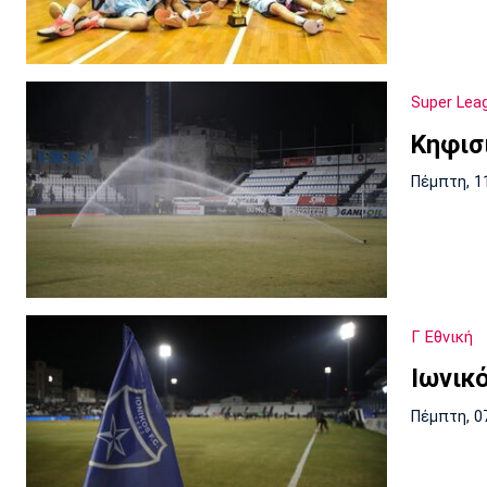
Super Lea
Κηφισ
Πέμπτη, 1
Γ Εθνική
Ιωνικ
Πέμπτη, 0