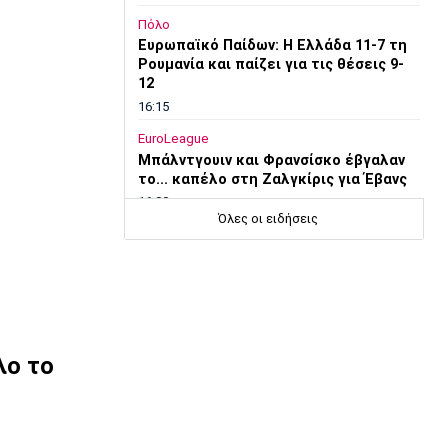
Πόλο
Ευρωπαϊκό Παίδων: Η Ελλάδα 11-7 τη
Ρουμανία και παίζει για τις θέσεις 9-
12
16:15
EuroLeague
Μπάλντγουιν και Φρανσίσκο έβγαλαν
το... καπέλο στη Ζαλγκίρις για Έβανς
16:00
Όλες οι ειδήσεις
Conference League
Παναθηναϊκός - ΤΣΣΚΑ 1948:
Συλλήψεις 12 ατόμων για ναρκωτικά
και φωτοβολίδες
15:45
Στοίχημα
λο το
ΦΩΣ στο Στοίχημα: Γκολ στο
Σεϊναγιόκι
15:30
Κολύμβηση