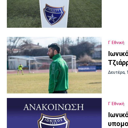
Γ Εθνική
Ιωνικ
Τζιάρ
Δευτέρα, 
Γ Εθνική
Ιωνικ
υπομο