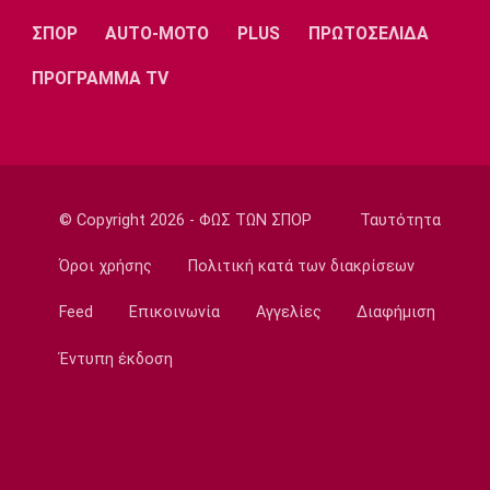
EuroLeague
ΣΠΟΡ
AUTO-MOTO
PLUS
ΠΡΩΤΟΣΕΛΙΔΑ
Μπάλντγουιν και Φρανσίσκο έβγαλαν το...
καπέλο στη Ζαλγκίρις για Έβανς
ΠΡΟΓΡΑΜΜΑ TV
16:00
Conference League
Παναθηναϊκός - ΤΣΣΚΑ 1948: Συλλήψεις 12
ατόμων για ναρκωτικά και φωτοβολίδες
15:45
© Copyright 2026 - ΦΩΣ ΤΩΝ ΣΠΟΡ
Ταυτότητα
Στοίχημα
Όροι χρήσης
Πολιτική κατά των διακρίσεων
ΦΩΣ στο Στοίχημα: Γκολ στο Σεϊναγιόκι
15:30
Feed
Επικοινωνία
Αγγελίες
Διαφήμιση
Κολύμβηση
Έντυπη έκδοση
Ανοιχτή Θάλασσα: Εξαιρετική εμφάνιση και
έκτη θέση ο Κυνηγάκης
15:15
Μπάσκετ Ελλάδα
Γιατί ο Ολυμπιακός δεν ανησυχεί από την