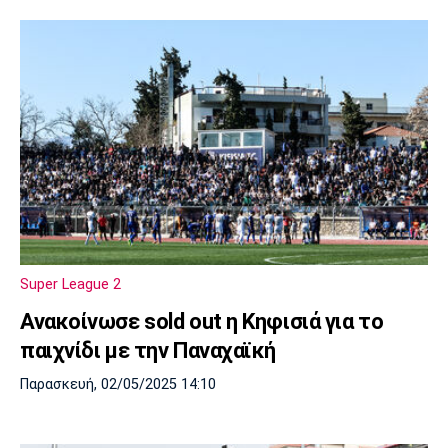
Super League 2
Ανακοίνωσε sold out η Κηφισιά για το
παιχνίδι με την Παναχαϊκή
Παρασκευή, 02/05/2025 14:10