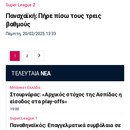
Super League 2
Παναχαϊκή: Πήρε πίσω τους τρεις
βαθμούς
Πέμπτη, 20/02/2025 13:33
1
2
ΤΕΛΕΥΤΑΙΑ
ΝΕΑ
Μπάσκετ Ελλάδα
Στουρνάρας: «Αρχικός στόχος της Ασπίδας η
είσοδος στα play-offs»
19:00
Super League 1
Παναθηναϊκός: Επαγγελματικά συμβόλαια σε