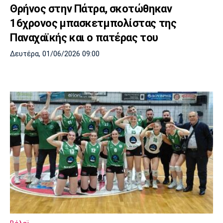
Θρήνος στην Πάτρα, σκοτώθηκαν
Πόρτο
Μπενφίκα
16χρονος μπασκετμπολίστας της
Παναχαϊκής και ο πατέρας του
Δευτέρα, 01/06/2026 09:00