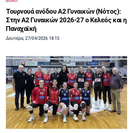
Βόλεϊ
Τουρνουά ανόδου Α2 Γυναικών (Νότος):
Στην Α2 Γυναικών 2026-27 ο Κελεός και η
Παναχαϊκή
Δευτέρα, 27/04/2026 18:15