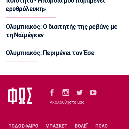
ποιότητα - Η καρδιά μου παραμένει
Ιστιοπλοΐα: Αναβλήθηκαν οι χθεσινές
ερυθρόλευκη»
κούρσες στο Παγκόσμιο ILCA4 Youth λόγω
του πολύ δυνατού αέρα
Ολυμπιακός: Ο διαιτητής της ρεβάνς με
17:00
τη Ναϊμέγκεν
Super League 1
Ηλιόπουλος σε Μάγερ: «Μου ζήτησες το 7,
σου δίνω τα 14 - Περιμένω τα διπλά από
Ολυμπιακός: Περιμένει τον Έσε
εσένα» (vid)
16:45
Ποδόσφαιρο - Εθνικές Ομάδες
Ουγκάντα: Ξυλοκοπήθηκε μέχρι θανάτου ο
Οβόρι
16:30
Ακολουθήστε μας
Πόλο
Ευρωπαϊκό Παίδων: Η Ελλάδα 11-7 τη
Ρουμανία και παίζει για τις θέσεις 9-12
ΠΟΔΟΣΦΑΙΡΟ
ΜΠΑΣΚΕΤ
ΒΟΛΕΪ
ΠΟΛΟ
16:15