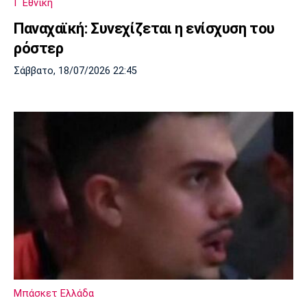
Γ Εθνική
Λίβερπουλ
Μάντσεστερ
Γιουβέντους
Σίτι
Παναχαϊκή: Συνεχίζεται η ενίσχυση του
ρόστερ
Σάββατο, 18/07/2026 22:45
Ίντερ
Μίλαν
Μπάγερν
Μπορούσια
Παρί Σεν
Μαρσέιγ
Ντόρτμουντ
Ζερμέν
Μονακό
Ερυθρός
Τότεναμ
Αστέρας
Μπάσκετ Ελλάδα