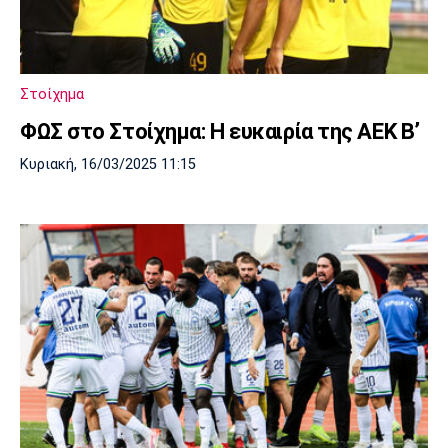
Στοίχημα
ΦΩΣ στο Στοίχημα: Η ευκαιρία της ΑΕΚ Β’
Κυριακή, 16/03/2025 11:15