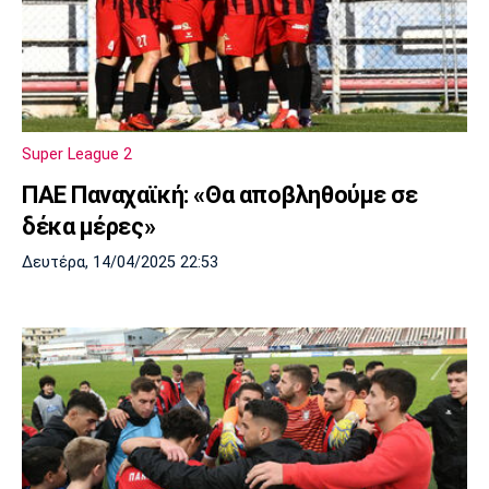
Super League 2
ΠΑΕ Παναχαϊκή: «Θα αποβληθούμε σε
δέκα μέρες»
Δευτέρα, 14/04/2025 22:53