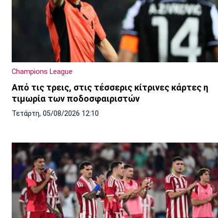
Champions League
Από τις τρεις, στις τέσσερις κίτρινες κάρτες η
τιμωρία των ποδοσφαιριστών
Τετάρτη, 05/08/2026 12:10