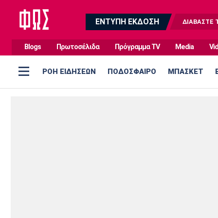
ΕΝΤΥΠΗ ΕΚΔΟΣΗ
ΔΙΑΒΑΣΤΕ 
Blogs
Πρωτοσέλιδα
Πρόγραμμα TV
Media
Vi
ΡΟΗ ΕΙΔΗΣΕΩΝ
ΠΟΔΟΣΦΑΙΡΟ
ΜΠΑΣΚΕΤ
Ποδόσφαιρο
Μπάσκετ
Super League 1
Ελλάδα
Super League 2
Εθνική
Ολυμπιακός
ΑΕΚ
ΠΑΟΚ
Παναθηναϊκός
Γ Εθνική
EuroLeague
Ελλάδα
ΝΒΑ
Champions League
Α Γυναικών
Αστέρας
ΠΑΣ Γιάννινα
Λεβαδειακός
Παναιτωλικός
Europa League
Champions League
Τρίπολης
Conference League
Κύπελλο