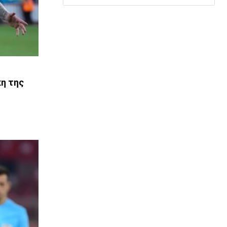
Τηλεόραση: Οι αθλητικές μεταδόσεις
της Πέμπτης (6/8) με ΠΑΟΚ -
Άντερλεχτ
09:20
Europa League
ΠΑΟΚ: Υποδέχεται την Άντερλεχτ
09:05
κη της
Κολύμβηση
Ευρωπαϊκό Πρωτάθλημα Νέων
Γυναικών: Ήττα της Ελλάδας από την
Ολλανδία
08:50
Χάντμπολ
Παπάζογλου: «Βρισκόμαστε σε πολύ
καλό επίπεδο»
08:35
Conference League
Παναθηναϊκός - ΤΣΣΚΑ 1948 1-1: Τα
highlights της αναμέτρησης