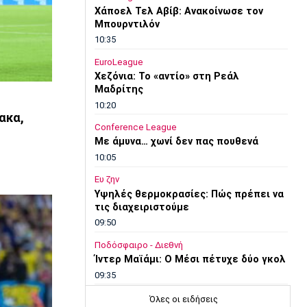
Χάποελ Τελ Αβίβ: Ανακοίνωσε τον
Μπουρντιλόν
10:35
EuroLeague
Χεζόνια: Το «αντίο» στη Ρεάλ
Μαδρίτης
10:20
ακα,
Conference League
Με άμυνα… χωνί δεν πας πουθενά
10:05
Ευ ζην
Υψηλές θερμοκρασίες: Πώς πρέπει να
τις διαχειριστούμε
09:50
Ποδόσφαιρο - Διεθνή
Ίντερ Μαϊάμι: Ο Μέσι πέτυχε δύο γκολ
09:35
Τηλεόραση
Όλες οι ειδήσεις