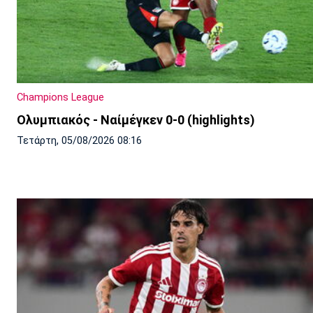
Champions League
Ολυμπιακός - Ναίμέγκεν 0-0 (highlights)
Τετάρτη, 05/08/2026 08:16