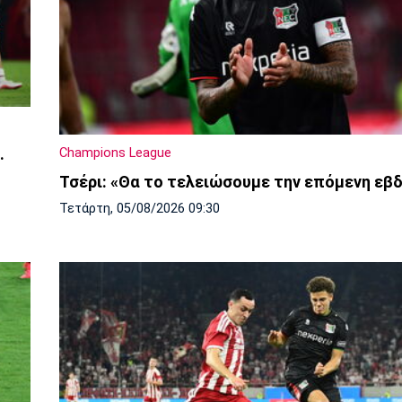
Champions League
.
Τσέρι: «Θα το τελειώσουμε την επόμενη εβ
Τετάρτη, 05/08/2026 09:30