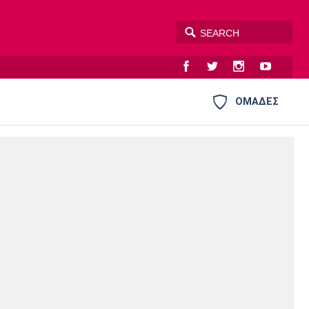
ΟΜΑΔΕΣ
Plus
Blogs
Θέατρο
Η Εφημερίδα
Σινεμά
Πρωτοσέλιδα
Ατλέτικο
Μάντσεστερ
Τσέλσι
Άρσεναλ
Μαδρίτης
Γιουνάιτεντ
Ευ ζην
Έντυπη έκδοση
Βιβλίο
Στήλες
Μουσική
Τραγούδια
Γιουβέντους
Ίντερ
Μίλαν
Μπάγερν
Πολιτισμός
Cine Spot
Running