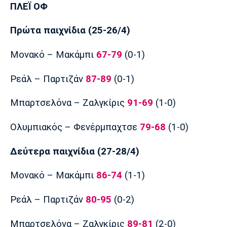
Λίβερπουλ
Μάντσεστερ
Γιουβέντους
ΠΛΕΪ ΟΦ
Σίτι
Πρώτα παιχνίδια (25-26/4)
Μονακό – Μακάμπι
67-79
(0-1)
Ίντερ
Μίλαν
Μπάγερν
Ρεάλ – Παρτιζάν
87-89
(0-1)
Μπαρτσελόνα – Ζαλγκίρις
91-69
(1-0)
Μπορούσια
Παρί Σεν
Μαρσέιγ
Ολυμπιακός – Φενέρμπαχτσε
79-68
(1-0)
Ντόρτμουντ
Ζερμέν
Δεύτερα παιχνίδια (27-28/4)
Μονακό – Μακάμπι
86-74
(1-1)
Μονακό
Ερυθρός
Τότεναμ
Αστέρας
Ρεάλ – Παρτιζάν
80-95
(0-2)
Μπαρτσελόνα – Ζαλγκίρις
89-81
(2-0)