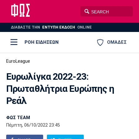
ΔΙΑΒΑΣΤΕ THN
ΕΝΤΥΠΗ ΕΚΔΟΣΗ
ONLINE
ΡΟΗ ΕΙΔΗΣΕΩΝ
ΟΜΑΔΕΣ
Ποδόσφαιρο
EuroLeague
ΠΟΔΟΣΦΑΙΡΟ
ΜΠΑΣΚΕΤ
Ευρωλίγκα 2022-23:
Super League 1
Μπάσκετ
ΒΟΛΕΪ
ΠΟΛΟ
ΣΠΟΡ
Πρωταθλήτρια Ευρώπης η
Ολυμπιακός
ΑΕΚ
ΠΑΟΚ
Super League 2
Ελλάδα
Ολυμπιακοί Αγώνες
Ρεάλ
AUTO-MOTO
PLUS
Γ Εθνική
Εθνική
Βόλεϊ
ΦΩΣ TEAM
Ελλάδα
EuroLeague
Πόλο
Παναθηναϊκός
Ατρόμητος
Πανιώνιος
Πέμπτη, 06/10/2022 23:45
Champions League
ΝΒΑ
Τένις