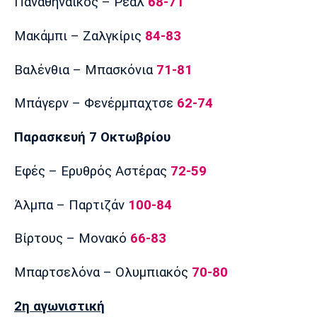
Παναθηναϊκός – Ρεάλ
68-71
Μακάμπι – Ζαλγκίρις
84-83
Βαλένθια – Μπασκόνια
71-81
Μπάγερν – Φενέρμπαχτσε
62-74
Παρασκευή 7 Οκτωβρίου
Εφές – Ερυθρός Αστέρας
72-59
Άλμπα – Παρτιζάν
100-84
Βίρτους – Μονακό
66-83
Μπαρτσελόνα – Ολυμπιακός
70-80
2η αγωνιστική