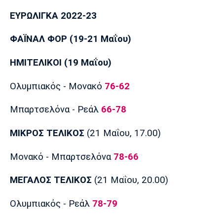
Μουσική
Στήλες
ΕΥΡΩΛΙΓΚΑ 2022-23
Πολιτισμός
Τραγούδια
Πρόγραμμα TV
ΦΑΪΝΑΛ ΦΟΡ (19-21 Μαΐου)
Ιωνικός
Κηφισιά
Πανσερραϊκός
Cine Spot
ΗΜΙΤΕΛΙΚΟΙ (19 Μαΐου)
Running
Ολυμπιακός - Μονακό
76-62
Media
Μπαρτσελόνα - Ρεάλ
66-78
Μπαρτσελόνα
Ρεάλ
Ατλέτικο
Μαδρίτης
Μαδρίτης
Παρασκήνιο
ΜΙΚΡΟΣ ΤΕΛΙΚΟΣ
(21 Μαΐου, 17.00)
Μονακό - Μπαρτσελόνα
78-66
Μάντσεστερ
Τσέλσι
Άρσεναλ
Γιουνάιτεντ
ΜΕΓΑΛΟΣ ΤΕΛΙΚΟΣ
(21 Μαΐου, 20.00)
Ολυμπιακός - Ρεάλ
78-79