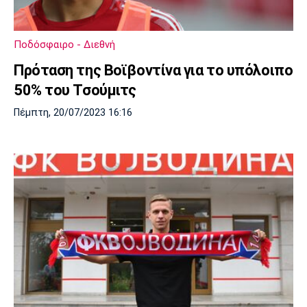
Λίβερπουλ
Μάντσεστερ
Γιουβέντους
Σίτι
Ποδόσφαιρο - Διεθνή
Πρόταση της Βοϊβοντίνα για το υπόλοιπο
Ίντερ
Μίλαν
Μπάγερν
50% του Τσούμιτς
Πέμπτη, 20/07/2023 16:16
Μπορούσια
Παρί Σεν
Μαρσέιγ
Ντόρτμουντ
Ζερμέν
Μονακό
Ερυθρός
Τότεναμ
Αστέρας