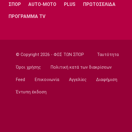
του Παπαγιάννη
ΣΠΟΡ
AUTO-MOTO
PLUS
ΠΡΩΤΟΣΕΛΙΔΑ
11:50
ΠΡΟΓΡΑΜΜΑ TV
Μπάσκετ Ελλάδα
Εθνική Νεανίδων: Κόντρα στην Ισλανδία για
την πέμπτη θέση
11:35
Ποδόσφαιρο - Διεθνή
© Copyright 2026 - ΦΩΣ ΤΩΝ ΣΠΟΡ
Ταυτότητα
FIFA: Προειδοποιεί για προσπάθεια
υπονόμευσης του Ινφαντίνο
Όροι χρήσης
Πολιτική κατά των διακρίσεων
11:20
Feed
Επικοινωνία
Αγγελίες
Διαφήμιση
Super League 1
Oλυμπιακός: Οι ευχές στον Ρέτσο
Έντυπη έκδοση
11:05
Ποδόσφαιρο - Διεθνή
Liga Portugal: «Γκέλα» για τη Σπόρτινγκ
παρά το γκολ του Ιωαννίδη
10:50