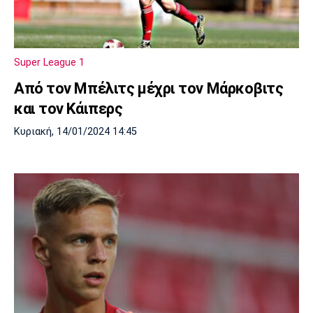
Μουσική
Στήλες
Πολιτισμός
Τραγούδια
Πρόγραμμα TV
Ιωνικός
Κηφισιά
Πανσερραϊκός
Super League 1
Cine Spot
Από τον Μπέλιτς μέχρι τον Μάρκοβιτς
Running
και τον Κάιπερς
Κυριακή, 14/01/2024 14:45
Media
Μπαρτσελόνα
Ρεάλ
Ατλέτικο
Μαδρίτης
Μαδρίτης
Παρασκήνιο
Μάντσεστερ
Τσέλσι
Άρσεναλ
Γιουνάιτεντ