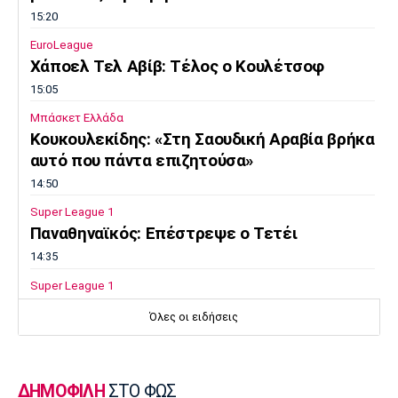
15:20
EuroLeague
Χάποελ Τελ Αβίβ: Τέλος ο Κουλέτσοφ
15:05
Μπάσκετ Ελλάδα
Κουκουλεκίδης: «Στη Σαουδική Αραβία βρήκα
αυτό που πάντα επιζητούσα»
14:50
Super League 1
Παναθηναϊκός: Επέστρεψε ο Τετέι
14:35
Super League 1
Σπόρτινγκ: Η επιβεβαίωση για τον
Όλες οι ειδήσεις
Μπραγκάνσα και ο Ολυμπιακός
14:20
Super League 1
ΔΗΜΟΦΙΛΗ
ΣΤΟ ΦΩΣ