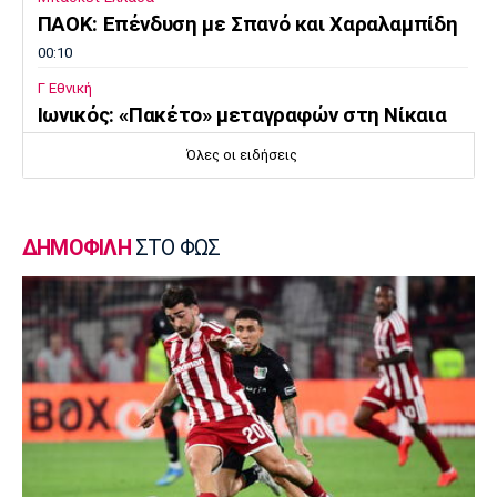
ΠΑΟΚ: Επένδυση με Σπανό και Χαραλαμπίδη
00:10
Γ Εθνική
Ιωνικός: «Πακέτο» μεταγραφών στη Νίκαια
23:55
Όλες οι ειδήσεις
Ποδόσφαιρο - Διεθνή
FIFA: Οι Φιλιππίνες στηρίζουν Ινφαντίνο
23:35
ΔΗΜΟΦΙΛΗ
ΣΤΟ ΦΩΣ
Conference League
Παναθηναϊκός – ΤΣΣΚΑ 1948 1-1:
Προβληματική εικόνα…
23:22
Europa League
Europa League: Η Φερεντσβάρος νίκησε την
Γκόρνικ
23:18