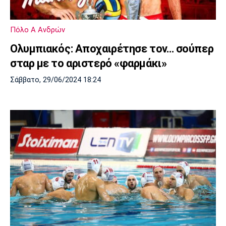
Μουσική
Στήλες
Πολιτισμός
Τραγούδια
Πρόγραμμα TV
Πόλο Α Ανδρών
Ιωνικός
Κηφισιά
Πανσερραϊκός
Ολυμπιακός: Αποχαιρέτησε τον… σούπερ
Cine Spot
σταρ με το αριστερό «φαρμάκι»
Running
Σάββατο, 29/06/2024 18:24
Media
Μπαρτσελόνα
Ρεάλ
Ατλέτικο
Μαδρίτης
Μαδρίτης
Παρασκήνιο
Μάντσεστερ
Τσέλσι
Άρσεναλ
Γιουνάιτεντ