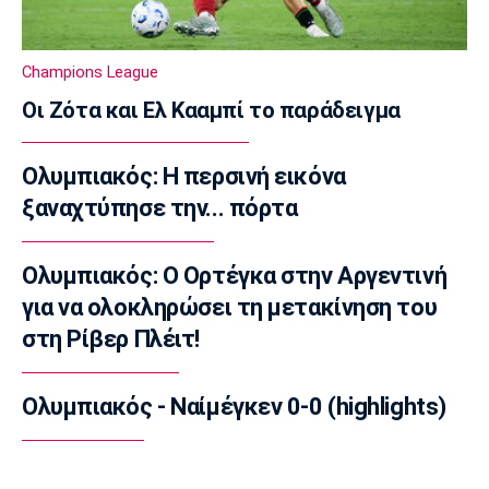
Super League 1
Άρης: Πλήγμα με Κουαμέ
23:15
Champions League
Champions League
Οι Ζότα και Ελ Κααμπί το παράδειγμα
Champions League: Προβάδισμα η
Φενέρμπαχτσε
Ολυμπιακός: Η περσινή εικόνα
23:02
ξαναχτύπησε την... πόρτα
Super League 2
Πήρε Αλμπάνη η ΑΕΛ Novibet
22:55
Ολυμπιακός: Ο Ορτέγκα στην Αργεντινή
για να ολοκληρώσει τη μετακίνηση του
Super League 1
Ο Μόουρα όντως είναι ψηλά στη λίστα
στη Ρίβερ Πλέιτ!
22:49
Super League 1
Ολυμπιακός - Ναίμέγκεν 0-0 (highlights)
Καλαμάτα: Ανακοίνωσε τον Κουρμινόφσκι
22:35
Conference League