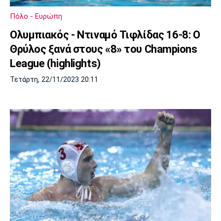
Λίβερπουλ
Μάντσεστερ
Γιουβέντους
Σίτι
Πόλο - Ευρώπη
Ολυμπιακός - Ντιναμό Τιφλίδας 16-8: Ο
Θρύλος ξανά στους «8» του Champions
League (highlights)
Ίντερ
Μίλαν
Μπάγερν
Τετάρτη, 22/11/2023 20:11
Μπορούσια
Παρί Σεν
Μαρσέιγ
Ντόρτμουντ
Ζερμέν
Μονακό
Ερυθρός
Τότεναμ
Αστέρας