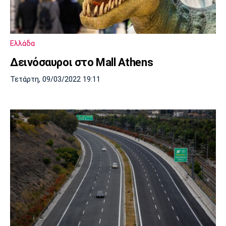
Μουσική
Στήλες
Πολιτισμός
Τραγούδια
Πρόγραμμα TV
Ιωνικός
Κηφισιά
Πανσερραϊκός
Ελλάδα
Cine Spot
Δεινόσαυροι στο Mall Athens
Running
Τετάρτη, 09/03/2022 19:11
Media
Μπαρτσελόνα
Ρεάλ
Ατλέτικο
Μαδρίτης
Μαδρίτης
Παρασκήνιο
Μάντσεστερ
Τσέλσι
Άρσεναλ
Γιουνάιτεντ