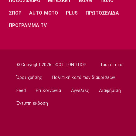
ΠΟΔΟΣΦΑΙΡΟ
ΜΠΑΣΚΕΤ
ΒΟΛΕΪ
ΠΟΛΟ
του Βιτάλις
21:37
ΣΠΟΡ
AUTO-MOTO
PLUS
ΠΡΩΤΟΣΕΛΙΔΑ
Εθνικές Μπάσκετ
ΠΡΟΓΡΑΜΜΑ TV
Η δωδεκάδα της Εθνικής Κορασίδων στο
EuroBasket U16 Β’ Κατηγορίας
21:35
Super League 1
Ολυμπιακός: Ο Ορτέγκα στην Αργεντινή για
© Copyright 2026 - ΦΩΣ ΤΩΝ ΣΠΟΡ
Ταυτότητα
να ολοκληρώσει τη μετακίνηση του στη
Ρίβερ Πλέιτ!
Όροι χρήσης
Πολιτική κατά των διακρίσεων
21:19
Feed
Επικοινωνία
Αγγελίες
Διαφήμιση
Conference League
Παναθηναϊκός: Ενός λεπτού σιγή πριν την
Έντυπη έκδοση
ΤΣΣΚΑ 1948
21:15
Τένις
Canadian Open: Ο Φονσέκα απέκλεισε τον