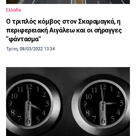
Λίβερπουλ
Μάντσεστερ
Γιουβέντους
Σίτι
Ελλάδα
Ο τριπλός κόμβος στον Σκαραμαγκά, η
περιφερειακή Αιγάλεω και οι σήραγγες
"φάντασμα"
Ίντερ
Μίλαν
Μπάγερν
Τρίτη, 08/03/2022 13:34
Μπορούσια
Παρί Σεν
Μαρσέιγ
Ντόρτμουντ
Ζερμέν
Μονακό
Ερυθρός
Τότεναμ
Αστέρας