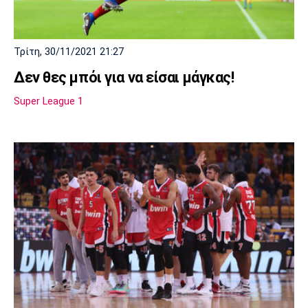
Λίβερπουλ
Μάντσεστερ
Γιουβέντους
Σίτι
Τρίτη, 30/11/2021 21:27
Δεν θες μπόι για να είσαι μάγκας!
Ίντερ
Μίλαν
Μπάγερν
Super League 1
Μπορούσια
Παρί Σεν
Μαρσέιγ
Ντόρτμουντ
Ζερμέν
Μονακό
Ερυθρός
Τότεναμ
Αστέρας