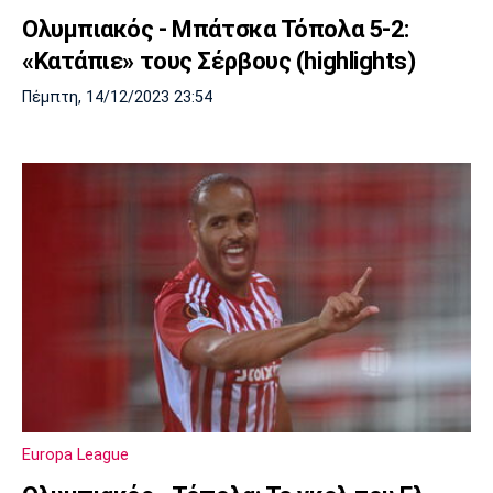
Ολυμπιακός - Μπάτσκα Τόπολα 5-2:
«Κατάπιε» τους Σέρβους (highlights)
Πέμπτη, 14/12/2023 23:54
Europa League