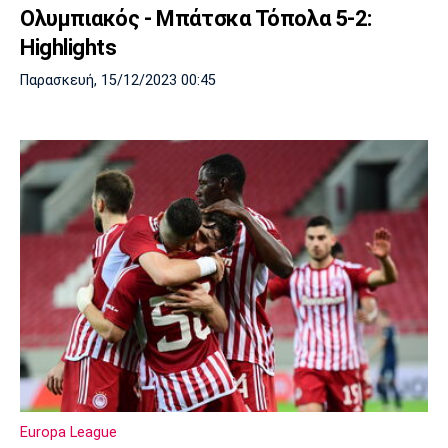
Ολυμπιακός - Μπάτσκα Τόπολα 5-2:
Highlights
Παρασκευή, 15/12/2023 00:45
Europa League