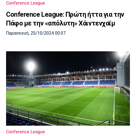
Conference League
Πόρτο
Μπενφίκα
Conference League: Πρώτη ήττα για την
Πάφο με την «απόλυτη» Χάιντενχαϊμ
Παρασκευή, 25/10/2024 00:07
Conference League