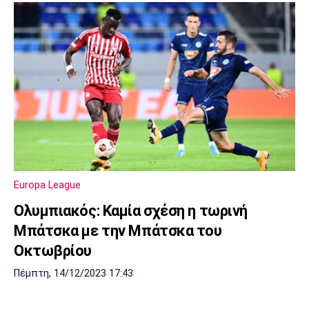
Europa League
Ολυμπιακός: Καμία σχέση η τωρινή
Μπάτσκα με την Μπάτσκα του
Οκτωβρίου
Πέμπτη, 14/12/2023 17:43