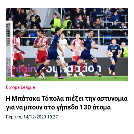
Europa League
Η Μπάτσκα Τόπολα πιέζει την αστυνομία
για να μπουν στο γήπεδο 130 άτομα
Πέμπτη, 14/12/2023 19:27