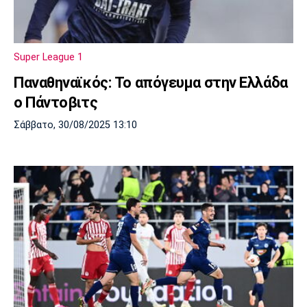
Europa League
Α Γυναικών
Σπορ
Αστέρας
ΠΑΣ Γιάννινα
Λεβαδειακός
Τρίπολης
Super League 1
Conference League
Champions League
Στίβος
Auto-Moto
Παναθηναϊκός: Το απόγευμα στην Ελλάδα
ο Πάντοβιτς
Διεθνή
Κύπελλο
Γυμναστική
Αυτοκίνητο
Tech
Παναιτωλικός
Λαμία
ΑΕΛ
Σάββατο, 30/08/2025 13:10
Euro
EuroCup
Κολύμβηση
Formula 1
Gaming
Plus
Εθνικές Ομάδες
Basket League
Χάντμπολ
Μοτοσυκλέτα
Gadgets
Θέατρο
Blogs
Κύπελλο
Α2 Μπάσκετ
Smartphones
Σινεμά
Η Εφημερίδα
Απόλλων
Άρης
ΟΦΗ
Σμύρνης
Διαιτησία
FIBA World Cup 2023
Ευ ζην
Πρωτοσέλιδα
Ποδόσφαιρο Γυναικών
Βιβλίο
Έντυπη έκδοση
Παναχαϊκή
Ηρακλής
Βόλος