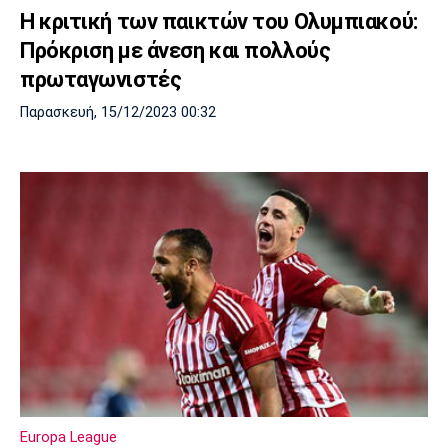
Η κριτική των παικτών του Ολυμπιακού:
Πρόκριση με άνεση και πολλούς
πρωταγωνιστές
Παρασκευή, 15/12/2023 00:32
Europa League