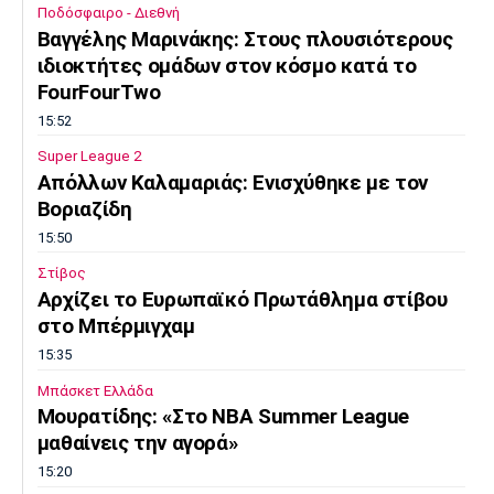
Ποδόσφαιρο - Διεθνή
Βαγγέλης Μαρινάκης: Στους πλουσιότερους
ιδιοκτήτες ομάδων στον κόσμο κατά το
FourFourTwo
15:52
Super League 2
Απόλλων Καλαμαριάς: Ενισχύθηκε με τον
Βοριαζίδη
15:50
Στίβος
Αρχίζει το Ευρωπαϊκό Πρωτάθλημα στίβου
στο Μπέρμιγχαμ
15:35
Μπάσκετ Ελλάδα
Μουρατίδης: «Στο NBA Summer League
μαθαίνεις την αγορά»
15:20