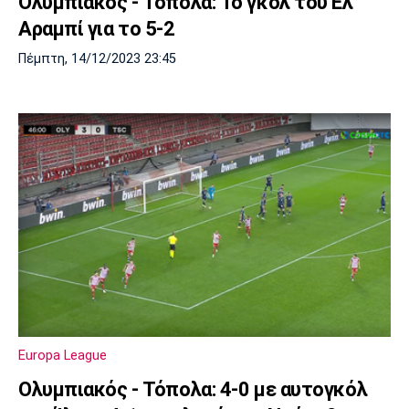
Ολυμπιακός - Τόπολα: Το γκολ του Ελ
Αραμπί για το 5-2
Πέμπτη, 14/12/2023 23:45
Europa League
Ολυμπιακός - Τόπολα: 4-0 με αυτογκόλ