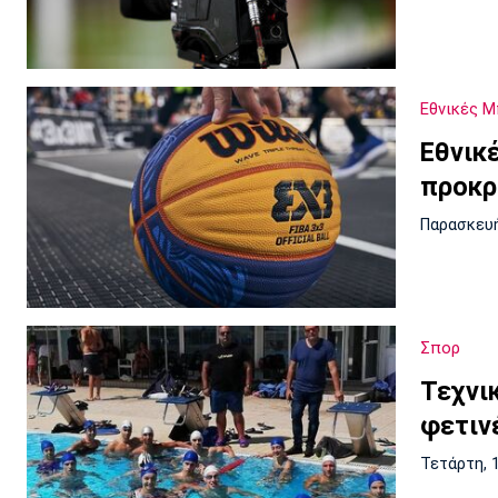
Εθνικές 
Εθνικ
προκρ
Παρασκευή
Σπορ
Τεχνι
φετιν
Τετάρτη, 