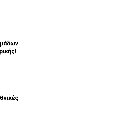
ομάδων
ρικής!
εθνικές