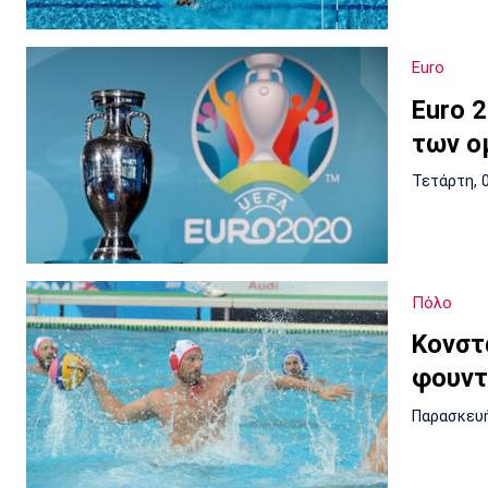
Euro
Euro 2
των ο
Τετάρτη, 
Πόλο
Κονστ
φουντα
Παρασκευή