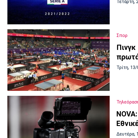
Τετάρτη, 
Σπορ
Πινγκ
πρωτά
Τρίτη, 13/
Τηλεόρασ
NOVA:
Εθνικ
Δευτέρα, 