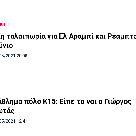
gue 1
η ταλαιπωρία για Ελ Αραμπί και Ρέαμπτ
ύνιο
05/2021 20:08
θλημα πόλο Κ15: Είπε το ναι ο Γιώργος
ωτάς
05/2021 12:41