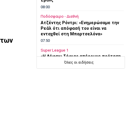
Έβανς
08:00
Ποδόσφαιρο - Διεθνή
Ατζέντης Ρόντρι: «Ενημερώσαμε την
Ρεάλ ότι απόφασή του είναι να
ενταχθεί στη Μπαρτσελόνα»
 των
07:50
Super League 1
«Η Λέφσκι Σόφιας απέρριψε πρόταση
του Ολυμπιακού για τον Ακράμ
Όλες οι ειδήσεις
Μπουράς»
07:40
Europa League
Μπιανκόν: «Ο Κωνσταντέλιας έχει
τόση ποιότητα - Η καρδιά μου
παραμένει ερυθρόλευκη»
07:30
Τηλεόραση
Τηλεόραση: Οι αθλητικές μεταδόσεις
της Παρασκευής (7/8)