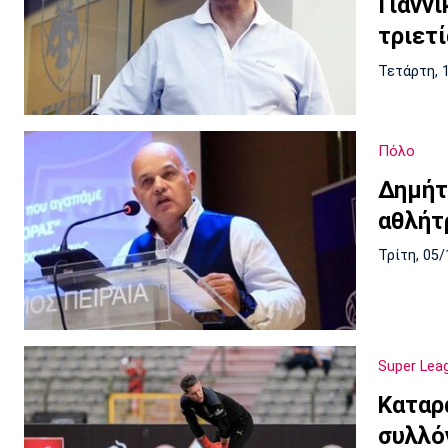
Γιανν
τριετί
Τετάρτη, 
Πόλο
Δημήτ
αθλήτ
Τρίτη, 05/
Super Lea
Καταρ
συλλό