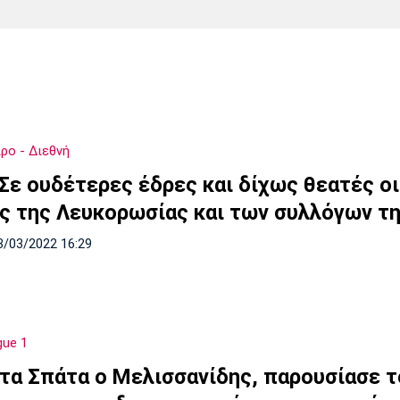
Χάντμπολ
Ηρακλής
Βόλος
Μπορούσια
Παρί Σεν
Ντόρτμουντ
Ζερμέν
ρο - Διεθνή
Πόρτο
Μπενφίκα
 Σε ουδέτερες έδρες και δίχως θεατές οι
ς της Λευκορωσίας και των συλλόγων τη
3/03/2022 16:29
gue 1
Στα Σπάτα ο Μελισσανίδης, παρουσίασε τ