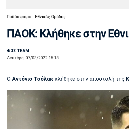
Διεθνή
EuroCup
Ποδόσφαιρο - Εθνικές Ομάδες
Euro
Basket League
Απόλλων
Άρης
ΟΦΗ
Παναχαϊκή
Εθνικές Ομάδες
Α2 Μπάσκετ
Σμύρνης
ΠΑΟΚ: Κλήθηκε στην Εθνικ
Κύπελλο
FIBA World Cup 2023
Διαιτησία
ΦΩΣ TEAM
Ποδόσφαιρο Γυναικών
Ιωνικός
Κηφισιά
Πανσερραϊκός
Δευτέρα, 07/03/2022 15:18
Ο
Αντόνιο Τσόλακ
κλήθηκε στην αποστολή της
Κ