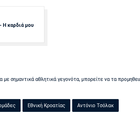
 Η καρδιά μου
ρα με σημαντικά αθλητικά γεγονότα, μπορείτε να τα προμηθε
 ομάδες
Εθνική Κροατίας
Αντόνιο Τσόλακ