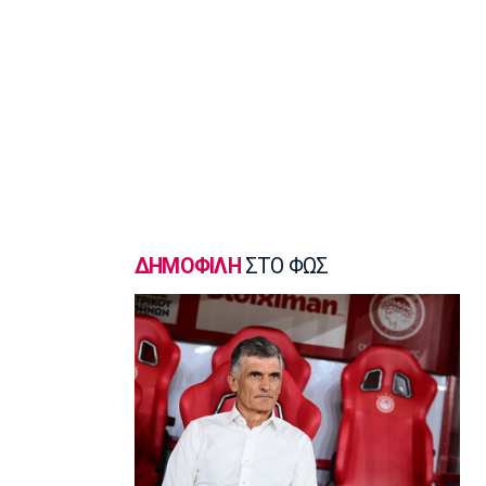
18:45
Εθνικές Μπάσκετ
Χωρίς παίκτη από το ΝΒΑ και μόλις
δύο από τη Euroleague η αποστολή
της Λιθουανίας
18:30
Μπάσκετ Ελλάδα
Μοκόκα: «Να χτίσουμε κάτι μεγάλο -
Ασύγκριτη η ενέργεια που θα βγάλω»
18:15
ΔΗΜΟΦΙΛΗ
ΣΤΟ ΦΩΣ
Εθνικές Μπάσκετ
Ισπανία - Ελλάδα 96-86: Ήττα στην
πρεμιέρα του Ευrobasket U16
18:04
Ποδόσφαιρο - Διεθνή
Η Νορβηγία καλεί τον Ινφαντίνο να
παραιτηθεί
18:00
Super League 1