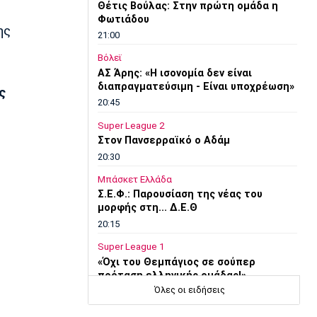
Θέτις Βούλας: Στην πρώτη ομάδα η
Φωτιάδου
ης
21:00
Βόλεϊ
ΑΣ Άρης: «Η ισονομία δεν είναι
διαπραγματεύσιμη - Είναι υποχρέωση»
ς
20:45
Super League 2
Στον Πανσερραϊκό ο Αδάμ
20:30
Μπάσκετ Ελλάδα
Σ.Ε.Φ.: Παρουσίαση της νέας του
μορφής στη... Δ.Ε.Θ
20:15
Super League 1
«Όχι του Θεμπάγιος σε σούπερ
πρόταση ελληνικής ομάδας!»
Όλες οι ειδήσεις
20:00
Εθνικές Μπάσκετ