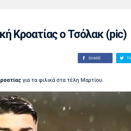
Χάντμπολ
Ηρακλής
Βόλος
Μπορούσια
Παρί Σεν
Ντόρτμουντ
Ζερμέν
ή Κροατίας ο Τσόλακ (pic)
Πόρτο
Μπενφίκα
SHARE
T
ροατίας
για τα φιλικά στα τέλη Μαρτίου.