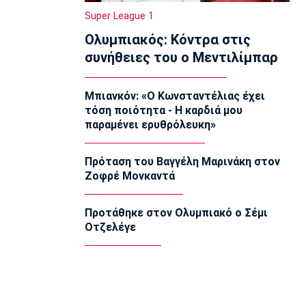
Ολυμπιακός: Στα «ερυθρόλευκα» ο
Super League 1
γιός του Τζιοβάνι!
Ολυμπιακός: Κόντρα στις
17:56
συνήθειες του ο Μεντιλίμπαρ
Super League 2
Στον Πανσερραϊκό ο Μπίτζιος
17:45
Μπιανκόν: «Ο Κωνσταντέλιας έχει
τόση ποιότητα - Η καρδιά μου
Super League 1
παραμένει ερυθρόλευκη»
Γιαννούλης: «Δεν βλέπω την... ώρα να
παίξω» (vid)
17:30
Πρόταση του Βαγγέλη Μαρινάκη στον
Ζοφρέ Μονκαντά
Βόλεϊ Ευρώπη
Φιλική ήττα της Εθνικής γυναικών από
την Ιταλία
Προτάθηκε στον Ολυμπιακό ο Σέμι
17:15
Οτζελέγε
Σπορ
Ιστιοπλοΐα: Αναβλήθηκαν οι χθεσινές
κούρσες στο Παγκόσμιο ILCA4 Youth
λόγω του πολύ δυνατού αέρα
17:00