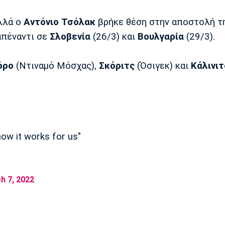
αλλά ο
Αντόνιο Τσόλακ
βρήκε θέση στην αποστολή τ
απέναντι σε
Σλοβενία
(26/3) και
Βουλγαρία
(29/3).
όρο
(Ντιναμό Μόσχας),
Σκόριτς
(Όσιγεκ) και
Κάλινιτ
how it works for us"
h 7, 2022