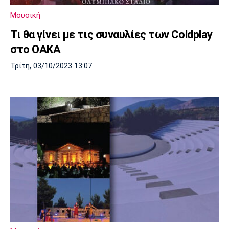
Μουσική
Στήλες
Μουσική
Πολιτισμός
Τραγούδια
Πρόγραμμα TV
Τι θα γίνει με τις συναυλίες των Coldplay
Ιωνικός
Κηφισιά
Πανσερραϊκός
στο ΟΑΚΑ
Cine Spot
Τρίτη, 03/10/2023 13:07
Running
Media
Μπαρτσελόνα
Ρεάλ
Ατλέτικο
Μαδρίτης
Μαδρίτης
Παρασκήνιο
Μάντσεστερ
Τσέλσι
Άρσεναλ
Γιουνάιτεντ