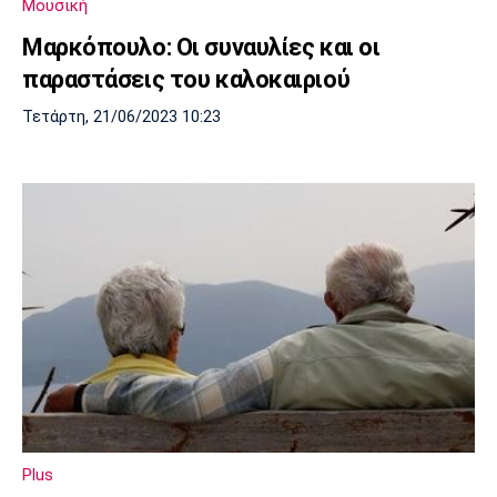
Μουσική
Λίβερπουλ
Μάντσεστερ
Γιουβέντους
Σίτι
Μαρκόπουλο: Οι συναυλίες και οι
παραστάσεις του καλοκαιριού
Τετάρτη, 21/06/2023 10:23
Ίντερ
Μίλαν
Μπάγερν
Μπορούσια
Παρί Σεν
Μαρσέιγ
Ντόρτμουντ
Ζερμέν
Μονακό
Ερυθρός
Τότεναμ
Αστέρας
Plus