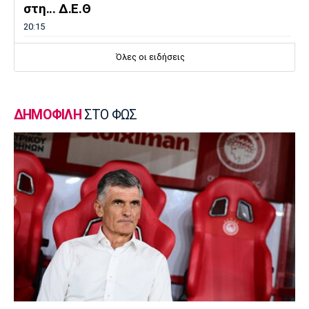
στη... Δ.Ε.Θ
20:15
Super League 1
Όλες οι ειδήσεις
«Όχι του Θεμπάγιος σε σούπερ πρόταση
ελληνικής ομάδας!»
20:00
ΔΗΜΟΦΙΛΗ
ΣΤΟ ΦΩΣ
Εθνικές Μπάσκετ
Καβελίδη: «Η Εθνική Νεανίδων είναι
οικογένεια, να απολαύσουμε τη στιγμή»
(pics)
19:45
Εθνικές Μπάσκετ
Σκαλωμένος: «Θέλουμε ένα γεμάτο γήπεδο
να μας στηρίξει»
19:30
Μπάσκετ Ελλάδα
Παραμένει στο Περιστέρι ο Ιτούνας