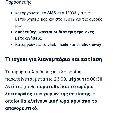
Παρασκευής:
Λίβερπουλ
Μάντσεστερ
Γιουβέντους
Σίτι
καταργούνται τα
SMS
στο 13033 για τις
μετακινήσεις μας και στο 13032 για τις αγορές
μας.
Ίντερ
Μίλαν
Μπάγερν
απελευθερώνονται οι διαπεριφερειακές
μετακινήσεις
.
Καταργούνται το
click inside
και το
click away
Τι ισχύει για λιανεμπόριο και εστίαση
Μπορούσια
Παρί Σεν
Μαρσέιγ
Ντόρτμουντ
Ζερμέν
Το ωράριο ελεύθερης κυκλοφορίας
παρατείνεται μετά τις 23:00,
μέχρι τις 00:30
.
Αντίστοιχα θα
παραταθεί και το ωράριο
Μονακό
Ερυθρός
Τότεναμ
λειτουργίας
των
χώρων της εστίασης
, οι
Αστέρας
οποίοι
θα κλείνουν μισή ώρα πριν από το
απαγορευτικό
.