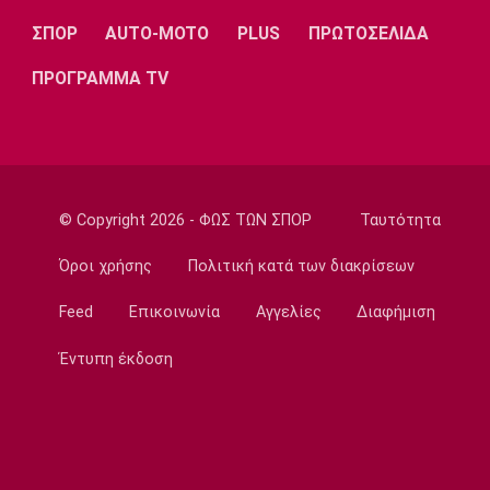
Μπάσκετ
ΣΠΟΡ
AUTO-MOTO
PLUS
ΠΡΩΤΟΣΕΛΙΔΑ
Mε Μιλουτίνοφ και Γιόκιτς οι επιλογές της
Σερβίας για τα προκριματικά του
ΠΡΟΓΡΑΜΜΑ TV
Παγκοσμίου 2027
17:04
Super League 2
AEΛ: Ενίσχυση με Μακρή και Παπαγεωργίου
16:50
© Copyright 2026 - ΦΩΣ ΤΩΝ ΣΠΟΡ
Ταυτότητα
Super League 1
Όροι χρήσης
Πολιτική κατά των διακρίσεων
Λιβάι Γκαρσία: «Θα ζήσουμε σπουδαίες
στιγμές»
Feed
Επικοινωνία
Αγγελίες
Διαφήμιση
16:35
Έντυπη έκδοση
Ποδόσφαιρο - Διεθνή
Αρτέτα: «Οι παίκτες ήταν έξαλλοι μετά την
ήττα από τη Μπέτις»
16:20
Ποδόσφαιρο - Διεθνή