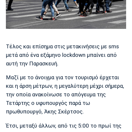
Μουσική
Στήλες
Πολιτισμός
Τραγούδια
Πρόγραμμα TV
Ιωνικός
Κηφισιά
Πανσερραϊκός
Cine Spot
Running
Τέλος και επίσημα στις μετακινήσεις με sms
μετά από ένα εξάμηνο lockdown μπαίνει από
Media
αυτή την Παρασκευή.
Μπαρτσελόνα
Ρεάλ
Ατλέτικο
Μαδρίτης
Μαδρίτης
Παρασκήνιο
Μαζί με το άνοιγμα για τον τουρισμό έρχεται
και η άρση μέτρων, η μεγαλύτερη μέχρι σήμερα,
την οποία ανακοίνωσε το απόγευμα της
Μάντσεστερ
Τσέλσι
Άρσεναλ
Τετάρτης ο υφυπουργός παρά τω
Γιουνάιτεντ
πρωθυπουργό, Άκης Σκέρτσος.
Έτσι, μεταξύ άλλων, από τις 5:00 το πρωί της