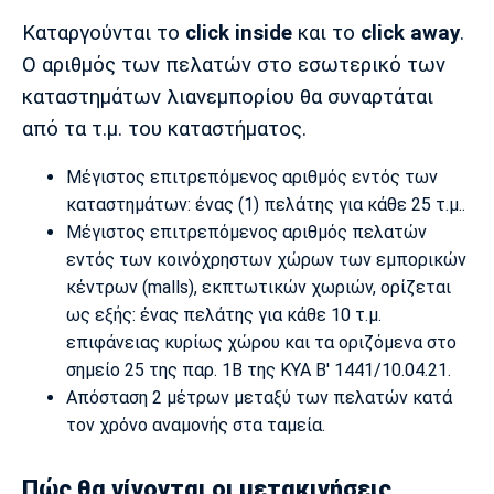
Καταργούνται το
click inside
και το
click away
.
Πόρτο
Μπενφίκα
Ο αριθμός των πελατών στο εσωτερικό των
καταστημάτων λιανεμπορίου θα συναρτάται
από τα τ.μ. του καταστήματος.
Μέγιστος επιτρεπόμενος αριθμός εντός των
καταστημάτων: ένας (1) πελάτης για κάθε 25 τ.μ..
Μέγιστος επιτρεπόμενος αριθμός πελατών
εντός των κοινόχρηστων χώρων των εμπορικών
κέντρων (malls), εκπτωτικών χωριών, ορίζεται
ως εξής: ένας πελάτης για κάθε 10 τ.μ.
επιφάνειας κυρίως χώρου και τα οριζόμενα στο
σημείο 25 της παρ. 1Β της ΚΥΑ Β' 1441/10.04.21.
Απόσταση 2 μέτρων μεταξύ των πελατών κατά
τον χρόνο αναμονής στα ταμεία.
Πώς θα γίνονται οι μετακινήσεις