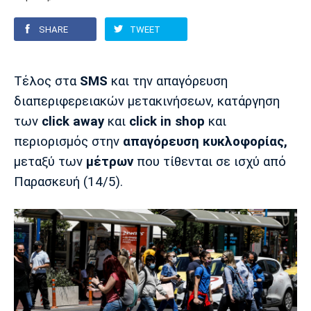
SHARE
TWEET
Europa League
Α Γυναικών
Σπορ
Αστέρας
ΠΑΣ Γιάννινα
Λεβαδειακός
Τρίπολης
Conference League
Champions League
Στίβος
Auto-Moto
Τέλος στα
SMS
και την απαγόρευση
διαπεριφερειακών μετακινήσεων, κατάργηση
Διεθνή
Κύπελλο
Γυμναστική
Αυτοκίνητο
Tech
των
click away
και
click in shop
και
Παναιτωλικός
Λαμία
ΑΕΛ
Euro
EuroCup
Κολύμβηση
Formula 1
Gaming
Plus
περιορισμός στην
απαγόρευση κυκλοφορίας,
μεταξύ των
μέτρων
που τίθενται σε ισχύ από
Εθνικές Ομάδες
Basket League
Χάντμπολ
Μοτοσυκλέτα
Gadgets
Θέατρο
Blogs
Παρασκευή (14/5).
Κύπελλο
Α2 Μπάσκετ
Smartphones
Σινεμά
Η Εφημερίδα
Απόλλων
Άρης
ΟΦΗ
Σμύρνης
Διαιτησία
FIBA World Cup 2023
Ευ ζην
Πρωτοσέλιδα
Ποδόσφαιρο Γυναικών
Βιβλίο
Έντυπη έκδοση
Παναχαϊκή
Ηρακλής
Βόλος