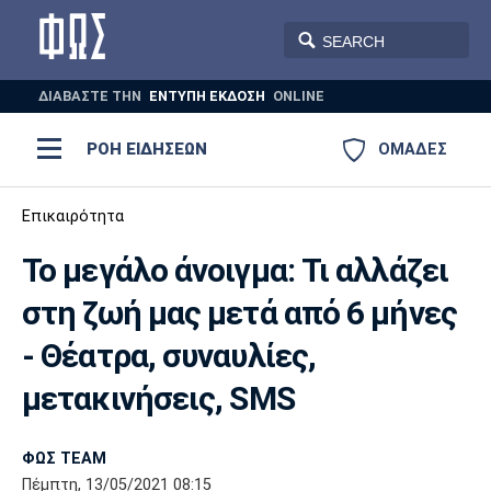
ΔΙΑΒΑΣΤΕ THN
ΕΝΤΥΠΗ ΕΚΔΟΣΗ
ONLINE
ΡΟΗ ΕΙΔΗΣΕΩΝ
ΟΜΑΔΕΣ
Ποδόσφαιρο
Επικαιρότητα
ΠΟΔΟΣΦΑΙΡΟ
ΜΠΑΣΚΕΤ
Το μεγάλο άνοιγμα: Τι αλλάζει
Super League 1
Μπάσκετ
ΒΟΛΕΪ
ΠΟΛΟ
ΣΠΟΡ
στη ζωή μας μετά από 6 μήνες
Ολυμπιακός
ΑΕΚ
ΠΑΟΚ
Super League 2
Ελλάδα
Ολυμπιακοί Αγώνες
- Θέατρα, συναυλίες,
AUTO-MOTO
PLUS
Γ Εθνική
Εθνική
Βόλεϊ
μετακινήσεις, SMS
Ελλάδα
EuroLeague
Πόλο
Παναθηναϊκός
Ατρόμητος
Πανιώνιος
ΦΩΣ TEAM
Πέμπτη, 13/05/2021 08:15
Champions League
ΝΒΑ
Τένις