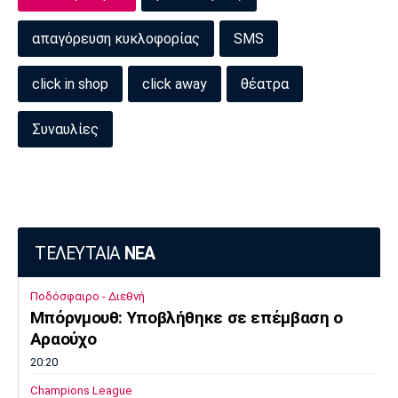
απαγόρευση κυκλοφορίας
SMS
click in shop
click away
θέατρα
Συναυλίες
ΤΕΛΕΥΤΑΙΑ
ΝΕΑ
Ποδόσφαιρο - Διεθνή
Μπόρνμουθ: Υποβλήθηκε σε επέμβαση ο
Αραούχο
20:20
Champions League