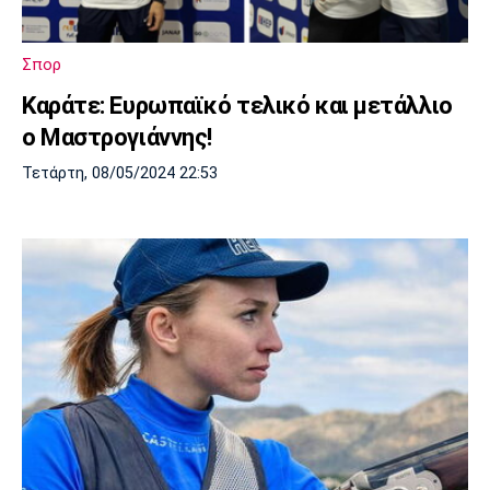
Μουσική
Στήλες
Πολιτισμός
Τραγούδια
Πρόγραμμα TV
Σπορ
Ιωνικός
Κηφισιά
Πανσερραϊκός
Καράτε: Ευρωπαϊκό τελικό και μετάλλιο
Cine Spot
ο Μαστρογιάννης!
Running
Τετάρτη, 08/05/2024 22:53
Media
Μπαρτσελόνα
Ρεάλ
Ατλέτικο
Μαδρίτης
Μαδρίτης
Παρασκήνιο
Μάντσεστερ
Τσέλσι
Άρσεναλ
Γιουνάιτεντ