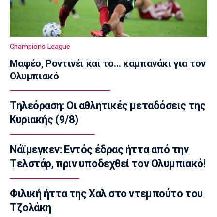
15:35
Μπάσκετ Ελλάδα
Μουρατίδης: «Στο NBA Summer League
Champions League
μαθαίνεις την αγορά»
15:20
Μαφέο, Ροντινέι και το… καμπανάκι για τον
Ολυμπιακό
EuroLeague
Χάποελ Τελ Αβίβ: Τέλος ο Κουλέτσοφ
15:05
Τηλεόραση: Οι αθλητικές μεταδόσεις της
Μπάσκετ Ελλάδα
Κυριακής (9/8)
Κουκουλεκίδης: «Στη Σαουδική Αραβία βρήκα
αυτό που πάντα επιζητούσα»
Νάϊμεγκεν: Εντός έδρας ήττα από την
14:50
Tελστάρ, πριν υποδεχθεί τον Ολυμπιακό!
Super League 1
Παναθηναϊκός: Επέστρεψε ο Τετέι
Φιλική ήττα της Χαλ στο ντεμπούτο του
14:35
Τζολάκη
Super League 1