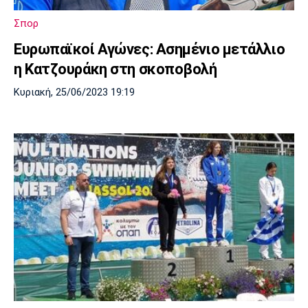
Λίβερπουλ
Μάντσεστερ
Γιουβέντους
Σίτι
Σπορ
Ευρωπαϊκοί Αγώνες: Ασημένιο μετάλλιο
η Κατζουράκη στη σκοποβολή
Ίντερ
Μίλαν
Μπάγερν
Κυριακή, 25/06/2023 19:19
Μπορούσια
Παρί Σεν
Μαρσέιγ
Ντόρτμουντ
Ζερμέν
Μονακό
Ερυθρός
Τότεναμ
Αστέρας