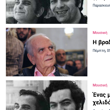
Παρασκευή
Μουσική
Η βρα
Πέμπτη, 0
Μουσική
Ένας 
χελιδό