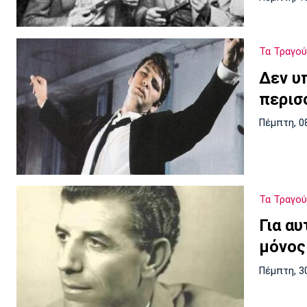
Τα Τραγού
Δεν υ
περισ
Πέμπτη, 0
Τα Τραγού
Για α
μόνος
Πέμπτη, 3