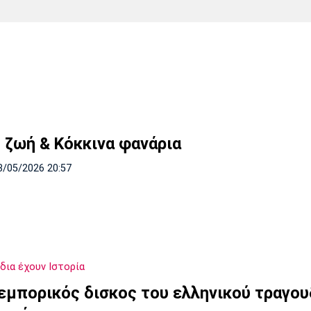
Χάντμπολ
Ηρακλής
Βόλος
Μπορούσια
Παρί Σεν
Ντόρτμουντ
Ζερμέν
Πόρτο
Μπενφίκα
 ζωή & Κόκκινα φανάρια
8/05/2026 20:57
δια έχουν Ιστορία
 εμπορικός δισκος του ελληνικού τραγου