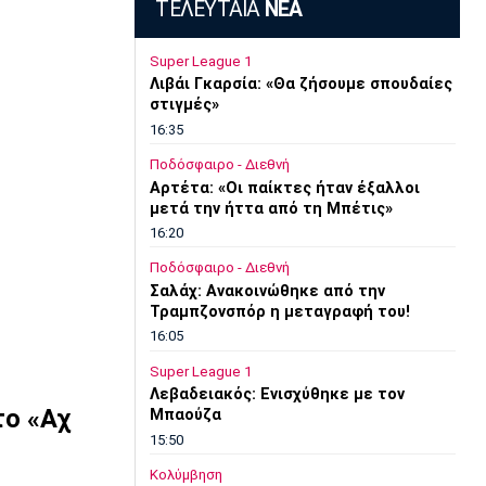
ΤΕΛΕΥΤΑΙΑ
ΝΕΑ
Super League 1
Λιβάι Γκαρσία: «Θα ζήσουμε σπουδαίες
στιγμές»
16:35
Ποδόσφαιρο - Διεθνή
Αρτέτα: «Οι παίκτες ήταν έξαλλοι
μετά την ήττα από τη Μπέτις»
16:20
Ποδόσφαιρο - Διεθνή
Σαλάχ: Ανακοινώθηκε από την
Τραμπζονσπόρ η μεταγραφή του!
16:05
Super League 1
Λεβαδειακός: Ενισχύθηκε με τον
το «Αχ
Μπαούζα
15:50
Κολύμβηση