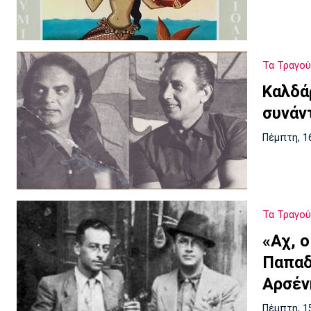
Τα Τραγού
Καλδά
συνάν
Πέμπτη, 1
Τα Τραγού
«Αχ, 
Παπαδ
Αρσέν
Πέμπτη, 1