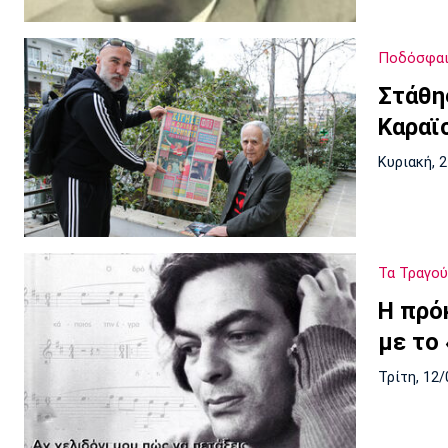
Ποδόσφα
Στάθη
Καραϊ
Κυριακή, 
Τα Τραγού
Η πρό
με το
Τρίτη, 12/