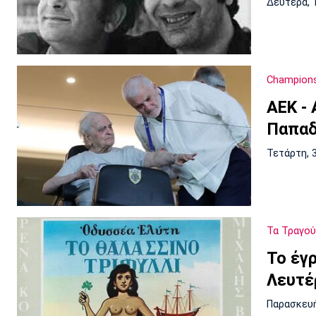
Δευτέρα, 
Champion
ΑΕΚ -
Παπαδ
Τετάρτη, 
Τα Τραγού
Το έγ
Λευτέ
Παρασκευή