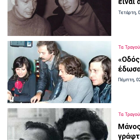
είναι 
Τετάρτη, 
Τα Τραγού
«Οδός
έδωσα
Πέμπτη, 0
Τα Τραγού
Μάνος
γράφτ