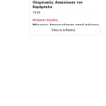
Ολυμπιακός: Ανακοίνωσε τον
Καράμπελα
15:35
Μπάσκετ Ελλάδα
Μύκονος: Αποχαιρέτησε επτά παίκτες
Όλες οι ειδήσεις
15:20
Εθνικές Μπάσκετ
Eurobasket U18: Με Λιθουανία η Εθνική
Νεανίδων
15:05
EuroLeague
Ο Μπο στη Μπασκόνια
14:50
Μπάσκετ Ελλάδα
Βίκος Ιωαννίνων: Ανακοίνωσε τον
Φρίμαν
14:35
Super League 1