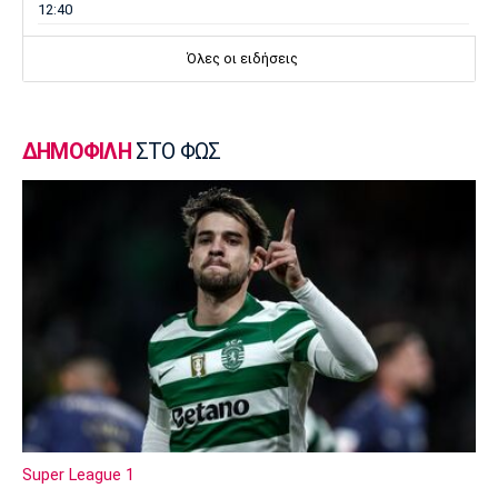
12:40
Μπάσκετ Ελλάδα
Όλες οι ειδήσεις
Στην Καρδίτσα ο Τζόρνταν ΜακΡέι
12:30
Super League 1
ΔΗΜΟΦΙΛΗ
ΣΤΟ ΦΩΣ
Βόλος: Σέντρα στο τουρνουά φιλανθρωπικού
χαρακτήρα
12:20
Ποδόσφαιρο - Διεθνή
Ιραόλα: «Δεν μπορούμε να διατηρήσουμε το
επίπεδο που θέλουμε»
12:10
Super League 1
Πρόταση του Ολυμπιακού στην Τουλούζ για
τον Κρίστιαν Κάσερες
12:00
Super League 1
Σπορ