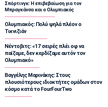
Σπόρτινγκ: Η επιβεβαίωση για τον
Πινγκ Πονγκ: Οι νέες θέσεις των Ελλήνων
Μπραγκάνσα και ο Ολυμπιακός
αθλητών στο ranking της ETTU
11:50
Ολυμπιακός: Πολύ ψηλά πλέον ο
Super League 1
ΑΕΚ: Το σχόλιο του προπονητή της
Τικνιζιάν
Ρέιντζερς για τον Πενράις
11:40
Νέντοβιτς: «17 σειρές πλέι οφ να
NBA
παίζαμε, δεν κερδίζαμε αυτόν τον
Χίρο: «Έχω το μεγαλύτερο κίνητρο της
Ολυμπιακό»
καριέρας μου τώρα στους Μπακς»
11:30
Βαγγέλης Μαρινάκης: Στους
Εθνικές Μπάσκετ
Γουεμπανιαμά: «Αν μπορούσα, θα έφερνα
πλουσιότερους ιδιοκτήτες ομάδων στον
στους Σπερς τον Φουρνιέ»
κόσμο κατά το FourFourTwo
11:20
Super League 1
Διάψευση ΑΕΚ για τον Ακράμ Μπουράς