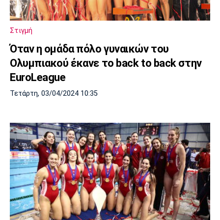
Λίβερπουλ
Μάντσεστερ
Γιουβέντους
Σίτι
Στιγμή
Όταν η ομάδα πόλο γυναικών του
Ολυμπιακού έκανε το back to back στην
Ίντερ
Μίλαν
Μπάγερν
EuroLeague
Τετάρτη, 03/04/2024 10:35
Μπορούσια
Παρί Σεν
Μαρσέιγ
Ντόρτμουντ
Ζερμέν
Μονακό
Ερυθρός
Τότεναμ
Αστέρας