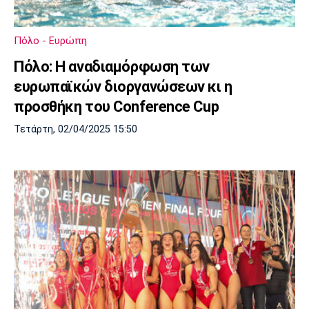
Μουσική
Στήλες
Πολιτισμός
Τραγούδια
Πρόγραμμα TV
Πόλο - Ευρώπη
Ιωνικός
Κηφισιά
Πανσερραϊκός
Πόλο: Η αναδιαμόρφωση των
Cine Spot
ευρωπαϊκών διοργανώσεων κι η
Running
προσθήκη του Conference Cup
Τετάρτη, 02/04/2025 15:50
Media
Μπαρτσελόνα
Ρεάλ
Ατλέτικο
Μαδρίτης
Μαδρίτης
Παρασκήνιο
Μάντσεστερ
Τσέλσι
Άρσεναλ
Γιουνάιτεντ