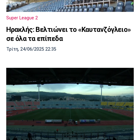
Μουσική
Στήλες
Πολιτισμός
Τραγούδια
Πρόγραμμα TV
Super League 2
Ιωνικός
Κηφισιά
Πανσερραϊκός
Hρακλής: Βελτιώνει το «Καυτανζόγλειο»
Cine Spot
σε όλα τα επίπεδα
Running
Τρίτη, 24/06/2025 22:35
Media
Μπαρτσελόνα
Ρεάλ
Ατλέτικο
Μαδρίτης
Μαδρίτης
Παρασκήνιο
Μάντσεστερ
Τσέλσι
Άρσεναλ
Γιουνάιτεντ