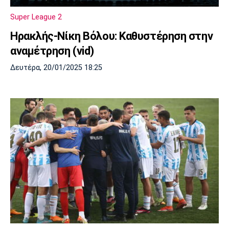
Λίβερπουλ
Μάντσεστερ
Γιουβέντους
Σίτι
Super League 2
Ηρακλής-Νίκη Βόλου: Καθυστέρηση στην
αναμέτρηση (vid)
Ίντερ
Μίλαν
Μπάγερν
Δευτέρα, 20/01/2025 18:25
Μπορούσια
Παρί Σεν
Μαρσέιγ
Ντόρτμουντ
Ζερμέν
Μονακό
Ερυθρός
Τότεναμ
Αστέρας