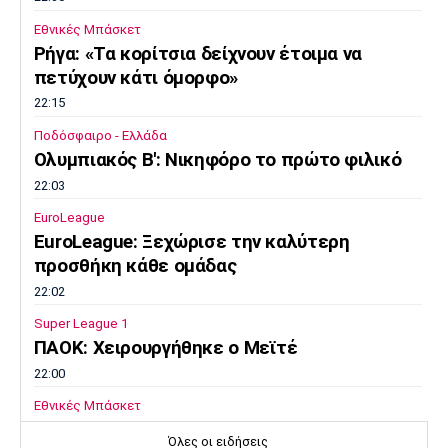
Εθνικές Μπάσκετ
Ρήγα: «Τα κορίτσια δείχνουν έτοιμα να
πετύχουν κάτι όμορφο»
22:15
Ποδόσφαιρο - Ελλάδα
Ολυμπιακός Β': Νικηφόρο το πρώτο φιλικό
22:03
EuroLeague
EuroLeague: Ξεχώρισε την καλύτερη
προσθήκη κάθε ομάδας
22:02
Super League 1
ΠΑΟΚ: Χειρουργήθηκε ο Μεϊτέ
22:00
Εθνικές Μπάσκετ
Εθνική Κορασίδων: Συνέτριψε με 78-36 την
Όλες οι ειδήσεις