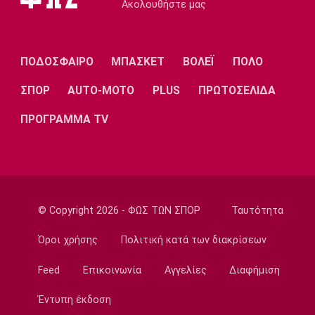
Ακολουθήστε μας
Εθνικές Μπάσκετ
Σκαλωμένος: «Θέλουμε ένα γεμάτο γήπεδο
να μας στηρίξει»
ΠΟΔΟΣΦΑΙΡΟ
ΜΠΑΣΚΕΤ
ΒΟΛΕΪ
ΠΟΛΟ
19:30
Μπάσκετ Ελλάδα
ΣΠΟΡ
AUTO-MOTO
PLUS
ΠΡΩΤΟΣΕΛΙΔΑ
Παραμένει στο Περιστέρι ο Ιτούνας
ΠΡΟΓΡΑΜΜΑ TV
19:15
Μπάσκετ Ελλάδα
Στουρνάρας: «Αρχικός στόχος της Ασπίδας η
είσοδος στα play-offs»
19:00
© Copyright 2026 - ΦΩΣ ΤΩΝ ΣΠΟΡ
Ταυτότητα
Super League 1
Παναθηναϊκός: Επαγγελματικά συμβόλαια σε
Όροι χρήσης
Πολιτική κατά των διακρίσεων
έξι παίκτες της ακαδημίας
Feed
Επικοινωνία
Αγγελίες
Διαφήμιση
18:45
Εθνικές Μπάσκετ
Έντυπη έκδοση
Χωρίς παίκτη από το ΝΒΑ και μόλις δύο από