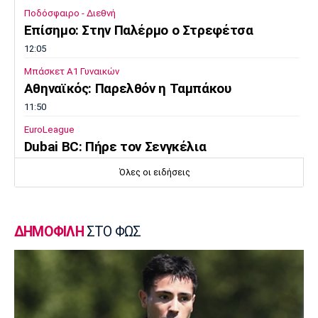
Ποδόσφαιρο - Διεθνή
Επίσημο: Στην Παλέρμο ο Στρεφέτσα
12:05
Μπάσκετ Α1 Γυναικών
Αθηναϊκός: Παρελθόν η Ταμπάκου
11:50
EuroLeague
Dubai BC: Πήρε τον Σενγκέλια
11:35
Όλες οι ειδήσεις
Στίβος
Παγκόσμιο Πρωτάθλημα Κ20: Ο Κανοντζιάν
δέκατος στον τελικό, ρεκόρ και πρόκριση
ΔΗΜΟΦΙΛΗ
ΣΤΟ ΦΩΣ
για τη Σαμολοδά
11:20
Ποδόσφαιρο - Εθνικές Ομάδες
FIFA: Η «συγγνώμη» προς τις 211
ομοσπονδίες και η στήριξη σε Ινφαντίνο