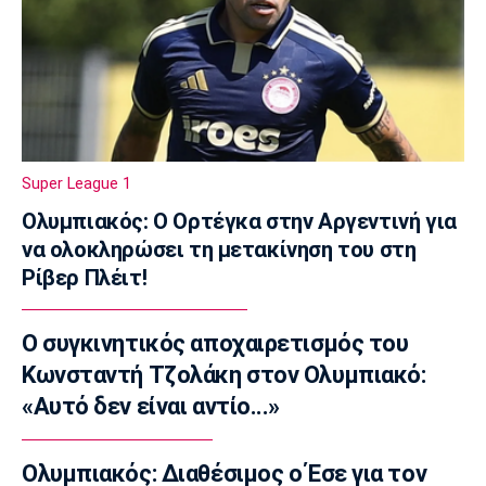
11:11
Παρασκήνιο
Όταν ο Στραβίνσκι διασκέδαζε με τη
μουσική του Τσάρλι Πάρκερ
11:05
NBA
Super League 1
Ο Γουόκερ επέστρεψε στο ΝΒΑ
Ολυμπιακός: Ο Ορτέγκα στην Αργεντινή για
10:50
να ολοκληρώσει τη μετακίνηση του στη
EuroLeague
Ρίβερ Πλέιτ!
Χάποελ Τελ Αβίβ: Ανακοίνωσε τον
Μπουρντιλόν
Ο συγκινητικός αποχαιρετισμός του
10:35
Κωνσταντή Τζολάκη στον Ολυμπιακό:
EuroLeague
Χεζόνια: Το «αντίο» στη Ρεάλ Μαδρίτης
«Αυτό δεν είναι αντίο...»
10:20
Conference League
Ολυμπιακός: Διαθέσιμος ο Έσε για τον