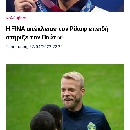
Λίβερπουλ
Μάντσεστερ
Γιουβέντους
Σίτι
Κολύμβηση
Η FINA απέκλεισε τον Ρίλοφ επειδή
στήριξε τον Πούτιν!
Ίντερ
Μίλαν
Μπάγερν
Παρασκευή, 22/04/2022 22:29
Μπορούσια
Παρί Σεν
Μαρσέιγ
Ντόρτμουντ
Ζερμέν
Μονακό
Ερυθρός
Τότεναμ
Αστέρας