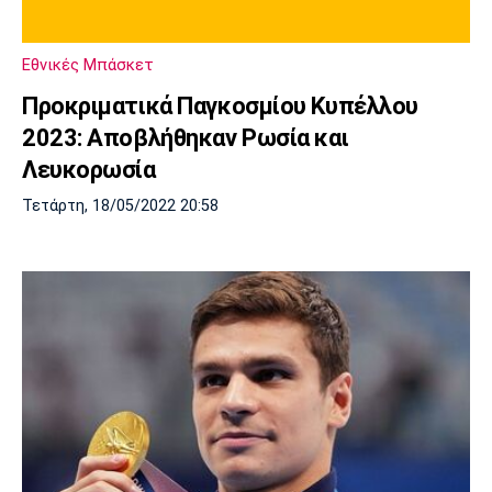
Μουσική
Στήλες
Πολιτισμός
Τραγούδια
Πρόγραμμα TV
Εθνικές Μπάσκετ
Ιωνικός
Κηφισιά
Πανσερραϊκός
Προκριματικά Παγκοσμίου Κυπέλλου
Cine Spot
2023: Αποβλήθηκαν Ρωσία και
Running
Λευκορωσία
Τετάρτη, 18/05/2022 20:58
Media
Μπαρτσελόνα
Ρεάλ
Ατλέτικο
Μαδρίτης
Μαδρίτης
Παρασκήνιο
Μάντσεστερ
Τσέλσι
Άρσεναλ
Γιουνάιτεντ