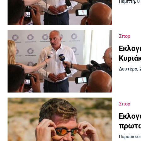
Πέμπτη, 0
Σπορ
Εκλογ
Κυριά
Δευτέρα, 
Σπορ
Εκλογ
πρωτα
Παρασκευή