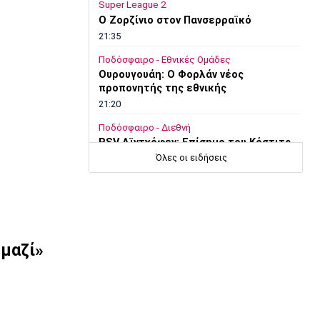
Super League 2
Ο Ζορζίνιο στον Πανσερραϊκό
21:35
Ποδόσφαιρο - Εθνικές Ομάδες
Ουρουγουάη: Ο Φορλάν νέος
προπονητής της εθνικής
21:20
Ποδόσφαιρο - Διεθνή
PSV Αϊντχόφεν: Επίσημο του Κόστιτς
Όλες οι ειδήσεις
21:05
Conference League
Παναθηναϊκός: Προς εξάντληση τα
εισιτήρια για τη ρεβάνς με την ΤΣΣΚΑ
1948
20:50
 μαζί»
Ποδόσφαιρο - Διεθνή
Η UEFA εμμένει στην απόφαση της
20:35
Ποδόσφαιρο - Διεθνή