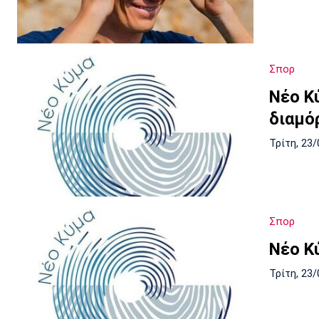
Σπορ
Νέο Κ
διαμό
Τρίτη, 23/
Σπορ
Νέο Κ
Τρίτη, 23/