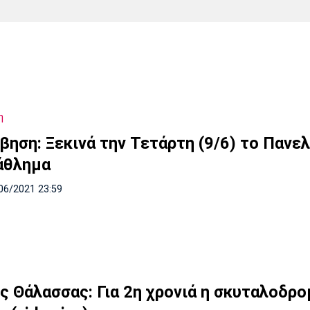
Χάντμπολ
Ηρακλής
Βόλος
Μπορούσια
Παρί Σεν
Ντόρτμουντ
Ζερμέν
η
Πόρτο
Μπενφίκα
βηση: Ξεκινά την Τετάρτη (9/6) το Πανε
άθλημα
06/2021 23:59
ς Θάλασσας: Για 2η χρονιά η σκυταλοδρο