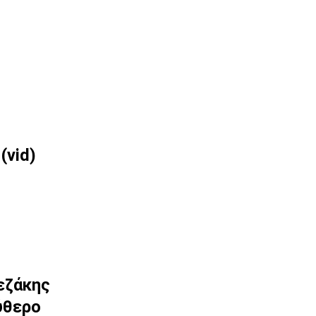
(vid)
εζάκης
ύθερο