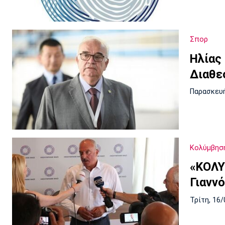
Σπορ
Ηλίας
Διαθε
Παρασκευή
Κολύμβησ
«ΚΟΛΥ
Γιανν
Τρίτη, 16/