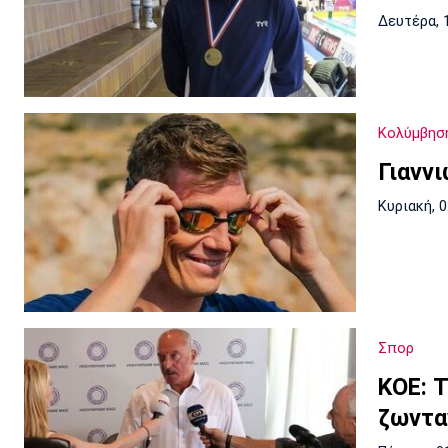
Δευτέρα, 
Κολύμβησ
Γιαννι
Κυριακή, 
Σπορ
ΚΟΕ: Τ
ζωντα