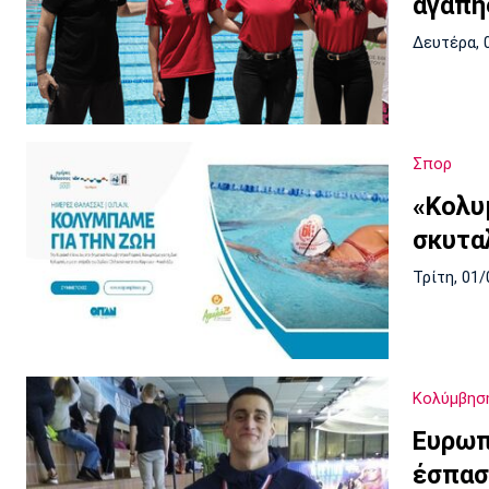
αγάπης
Δευτέρα, 
Σπορ
«Κολυμ
σκυτα
Τρίτη, 01/
Κολύμβησ
Ευρωπ
έσπασ