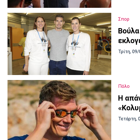
Σπορ
Βούλα
εκλογ
Τρίτη, 09/
Πόλο
Η απά
«Κολυ
Τετάρτη, 