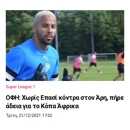
Super League 1
ΟΦΗ: Χωρίς Επασί κόντρα στον Άρη, πήρε
άδεια για το Κόπα Άφρικα
Τρίτη, 21/12/2021 17:02