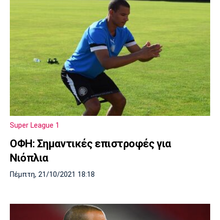
Super League 1
ΟΦΗ: Σημαντικές επιστροφές για
Νιόπλια
Πέμπτη, 21/10/2021 18:18