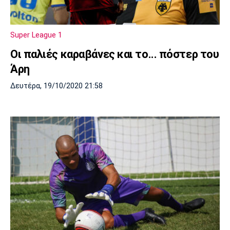
Super League 1
Οι παλιές καραβάνες και το... πόστερ του
Άρη
Δευτέρα, 19/10/2020 21:58