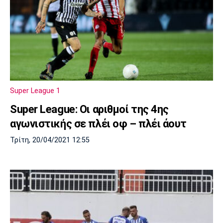
Super League 1
Super League: Οι αριθμοί της 4ης
αγωνιστικής σε πλέι οφ – πλέι άουτ
Τρίτη, 20/04/2021 12:55