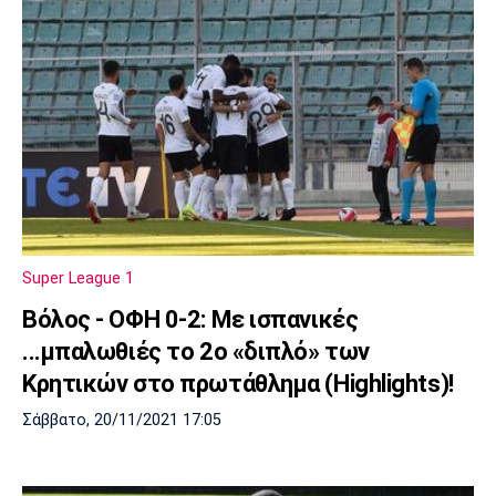
Super League 1
Βόλος - ΟΦΗ 0-2: Με ισπανικές
...μπαλωθιές το 2ο «διπλό» των
Κρητικών στο πρωτάθλημα (Ηighlights)!
Σάββατο, 20/11/2021 17:05