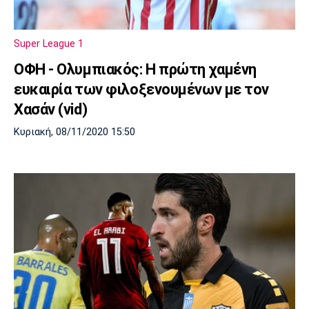
Super League 1
ΟΦΗ - Ολυμπιακός: Η πρώτη χαμένη
ευκαιρία των φιλοξενουμένων με τον
Χασάν (vid)
Κυριακή, 08/11/2020 15:50