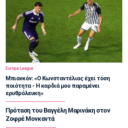
Παγκόσμιο Πρωτάθλημα Κ20: Έκτη θέση για
την Ραφαηλίδου στον τελικό της
σφαιροβολίας
23:11
Super League 2
Διπλή ενίσχυση για την ΑΕΛ
23:00
Ποδόσφαιρο - Διεθνή
Πυραυλική επίθεση της Ρωσίας στο γήπεδο
Europa League
της Τσερνομόρετς
22:58
Μπιανκόν: «Ο Κωνσταντέλιας έχει τόση
ποιότητα - Η καρδιά μου παραμένει
EuroLeague
ερυθρόλευκη»
Ενδιαφέρον της Μάλαγα για Μπόλομποϊ
22:52
Πρόταση του Βαγγέλη Μαρινάκη στον
Στίβος
Παγκόσμιο Κ20: Πανελλήνιο ρεκόρ η
Ζοφρέ Μονκαντά
Μπακογιάννη, στον τελικό της σφυροβολίας