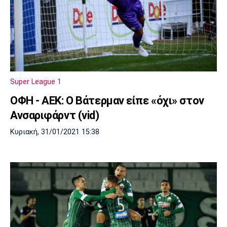
Super League 1
ΟΦΗ - ΑΕΚ: Ο Βάτερμαν είπε «όχι» στον
Ανσαριφάρντ (vid)
Κυριακή, 31/01/2021 15:38