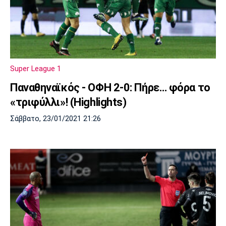
Super League 1
Παναθηναϊκός - ΟΦΗ 2-0: Πήρε… φόρα το
«τριφύλλι»! (Highlights)
Σάββατο, 23/01/2021 21:26