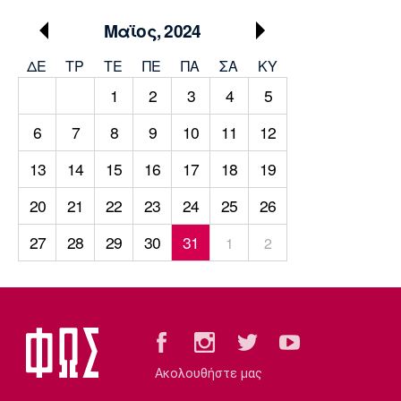
Μουσική
Στήλες
Μαϊος, 2024
Πολιτισμός
Τραγούδια
Πρόγραμμα TV
ΔΕ
ΤΡ
TΕ
ΠΕ
ΠΑ
ΣΑ
ΚΥ
Ιωνικός
Κηφισιά
Πανσερραϊκός
Cine Spot
1
2
3
4
5
6
7
8
9
10
11
12
Running
13
14
15
16
17
18
19
Media
Μπαρτσελόνα
Ρεάλ
Ατλέτικο
20
21
22
23
24
25
26
Μαδρίτης
Μαδρίτης
Παρασκήνιο
27
28
29
30
31
1
2
Μάντσεστερ
Τσέλσι
Άρσεναλ
Γιουνάιτεντ
Ακολουθήστε μας