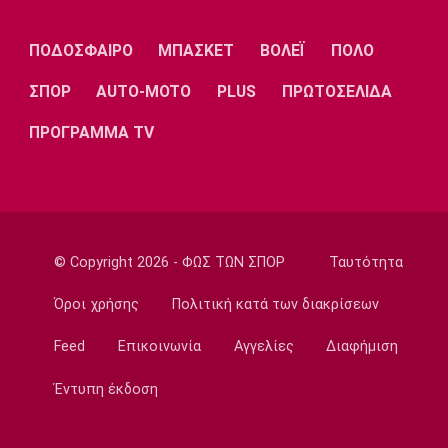
Λίβερπουλ
Μάντσεστερ
Γιουβέντους
Σίτι
ΠΟΔΟΣΦΑΙΡΟ
ΜΠΑΣΚΕΤ
ΒΟΛΕΪ
ΠΟΛΟ
ΣΠΟΡ
AUTO-MOTO
PLUS
ΠΡΩΤΟΣΕΛΙΔΑ
Ίντερ
Μίλαν
Μπάγερν
ΠΡΟΓΡΑΜΜΑ TV
Μπορούσια
Παρί Σεν
Μαρσέιγ
Ντόρτμουντ
Ζερμέν
© Copyright 2026 - ΦΩΣ ΤΩΝ ΣΠΟΡ
Ταυτότητα
Όροι χρήσης
Πολιτική κατά των διακρίσεων
Feed
Επικοινωνία
Αγγελίες
Διαφήμιση
Μονακό
Ερυθρός
Τότεναμ
Αστέρας
Έντυπη έκδοση