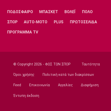
Λίβερπουλ
Μάντσεστερ
Γιουβέντους
Σίτι
ΠΟΔΟΣΦΑΙΡΟ
ΜΠΑΣΚΕΤ
ΒΟΛΕΪ
ΠΟΛΟ
ΣΠΟΡ
AUTO-MOTO
PLUS
ΠΡΩΤΟΣΕΛΙΔΑ
Ίντερ
Μίλαν
Μπάγερν
ΠΡΟΓΡΑΜΜΑ TV
Μπορούσια
Παρί Σεν
Μαρσέιγ
Ντόρτμουντ
Ζερμέν
© Copyright 2026 - ΦΩΣ ΤΩΝ ΣΠΟΡ
Ταυτότητα
Όροι χρήσης
Πολιτική κατά των διακρίσεων
Feed
Επικοινωνία
Αγγελίες
Διαφήμιση
Μονακό
Ερυθρός
Τότεναμ
Αστέρας
Έντυπη έκδοση