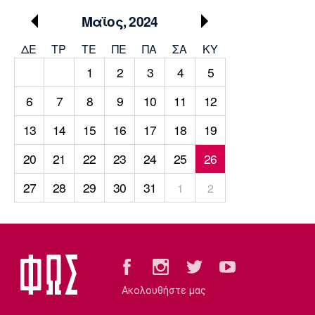
Μουσική
Στήλες
Μαϊος, 2024
Πολιτισμός
Τραγούδια
Πρόγραμμα TV
ΔΕ
ΤΡ
TΕ
ΠΕ
ΠΑ
ΣΑ
ΚΥ
Ιωνικός
Κηφισιά
Πανσερραϊκός
Cine Spot
1
2
3
4
5
6
7
8
9
10
11
12
Running
13
14
15
16
17
18
19
Media
20
21
22
23
24
25
26
Μπαρτσελόνα
Ρεάλ
Ατλέτικο
Μαδρίτης
Μαδρίτης
Παρασκήνιο
27
28
29
30
31
1
2
Μάντσεστερ
Τσέλσι
Άρσεναλ
Γιουνάιτεντ
Ακολουθήστε μας