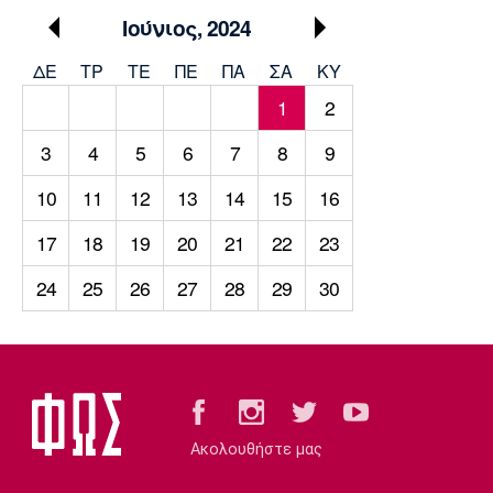
Μουσική
Στήλες
Ιούνιος, 2024
Πολιτισμός
Τραγούδια
Πρόγραμμα TV
ΔΕ
ΤΡ
TΕ
ΠΕ
ΠΑ
ΣΑ
ΚΥ
Ιωνικός
Κηφισιά
Πανσερραϊκός
1
2
Cine Spot
3
4
5
6
7
8
9
Running
10
11
12
13
14
15
16
Media
17
18
19
20
21
22
23
Μπαρτσελόνα
Ρεάλ
Ατλέτικο
Μαδρίτης
Μαδρίτης
Παρασκήνιο
24
25
26
27
28
29
30
Μάντσεστερ
Τσέλσι
Άρσεναλ
Γιουνάιτεντ
Ακολουθήστε μας