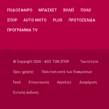
Λίβερπουλ
Μάντσεστερ
Γιουβέντους
Σίτι
ΠΟΔΟΣΦΑΙΡΟ
ΜΠΑΣΚΕΤ
ΒΟΛΕΪ
ΠΟΛΟ
ΣΠΟΡ
AUTO-MOTO
PLUS
ΠΡΩΤΟΣΕΛΙΔΑ
ΠΡΟΓΡΑΜΜΑ TV
Ίντερ
Μίλαν
Μπάγερν
Μπορούσια
Παρί Σεν
Μαρσέιγ
© Copyright 2026 - ΦΩΣ ΤΩΝ ΣΠΟΡ
Ταυτότητα
Ντόρτμουντ
Ζερμέν
Όροι χρήσης
Πολιτική κατά των διακρίσεων
Feed
Επικοινωνία
Αγγελίες
Διαφήμιση
Μονακό
Ερυθρός
Τότεναμ
Αστέρας
Έντυπη έκδοση