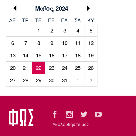
Μουσική
Στήλες
Μαϊος, 2024
Πολιτισμός
Τραγούδια
Πρόγραμμα TV
ΔΕ
ΤΡ
TΕ
ΠΕ
ΠΑ
ΣΑ
ΚΥ
Ιωνικός
Κηφισιά
Πανσερραϊκός
1
2
3
4
5
Cine Spot
6
7
8
9
10
11
12
Running
13
14
15
16
17
18
19
Media
20
21
22
23
24
25
26
Μπαρτσελόνα
Ρεάλ
Ατλέτικο
Μαδρίτης
Μαδρίτης
Παρασκήνιο
27
28
29
30
31
1
2
Μάντσεστερ
Τσέλσι
Άρσεναλ
Γιουνάιτεντ
Ακολουθήστε μας