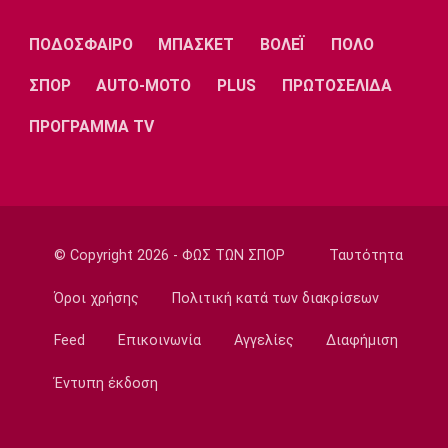
Λίβερπουλ
Μάντσεστερ
Γιουβέντους
Σίτι
ΠΟΔΟΣΦΑΙΡΟ
ΜΠΑΣΚΕΤ
ΒΟΛΕΪ
ΠΟΛΟ
ΣΠΟΡ
AUTO-MOTO
PLUS
ΠΡΩΤΟΣΕΛΙΔΑ
ΠΡΟΓΡΑΜΜΑ TV
Ίντερ
Μίλαν
Μπάγερν
Μπορούσια
Παρί Σεν
Μαρσέιγ
© Copyright 2026 - ΦΩΣ ΤΩΝ ΣΠΟΡ
Ταυτότητα
Ντόρτμουντ
Ζερμέν
Όροι χρήσης
Πολιτική κατά των διακρίσεων
Feed
Επικοινωνία
Αγγελίες
Διαφήμιση
Μονακό
Ερυθρός
Τότεναμ
Αστέρας
Έντυπη έκδοση