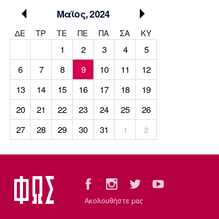
Μουσική
Στήλες
Μαϊος, 2024
Πολιτισμός
Τραγούδια
Πρόγραμμα TV
ΔΕ
ΤΡ
TΕ
ΠΕ
ΠΑ
ΣΑ
ΚΥ
Ιωνικός
Κηφισιά
Πανσερραϊκός
1
2
3
4
5
Cine Spot
6
7
8
9
10
11
12
Running
13
14
15
16
17
18
19
Media
20
21
22
23
24
25
26
Μπαρτσελόνα
Ρεάλ
Ατλέτικο
Μαδρίτης
Μαδρίτης
Παρασκήνιο
27
28
29
30
31
1
2
Μάντσεστερ
Τσέλσι
Άρσεναλ
Γιουνάιτεντ
Ακολουθήστε μας