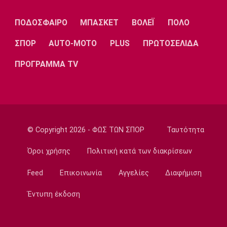
Λίβερπουλ
Μάντσεστερ
Γιουβέντους
Σίτι
ΠΟΔΟΣΦΑΙΡΟ
ΜΠΑΣΚΕΤ
ΒΟΛΕΪ
ΠΟΛΟ
ΣΠΟΡ
AUTO-MOTO
PLUS
ΠΡΩΤΟΣΕΛΙΔΑ
ΠΡΟΓΡΑΜΜΑ TV
Ίντερ
Μίλαν
Μπάγερν
Μπορούσια
Παρί Σεν
Μαρσέιγ
© Copyright 2026 - ΦΩΣ ΤΩΝ ΣΠΟΡ
Ταυτότητα
Ντόρτμουντ
Ζερμέν
Όροι χρήσης
Πολιτική κατά των διακρίσεων
Feed
Επικοινωνία
Αγγελίες
Διαφήμιση
Μονακό
Ερυθρός
Τότεναμ
Αστέρας
Έντυπη έκδοση