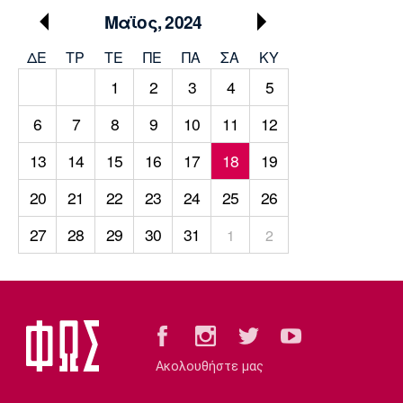
Μουσική
Στήλες
Μαϊος, 2024
Πολιτισμός
Τραγούδια
Πρόγραμμα TV
ΔΕ
ΤΡ
TΕ
ΠΕ
ΠΑ
ΣΑ
ΚΥ
Ιωνικός
Κηφισιά
Πανσερραϊκός
1
2
3
4
5
Cine Spot
6
7
8
9
10
11
12
Running
13
14
15
16
17
18
19
Media
20
21
22
23
24
25
26
Μπαρτσελόνα
Ρεάλ
Ατλέτικο
Μαδρίτης
Μαδρίτης
Παρασκήνιο
27
28
29
30
31
1
2
Μάντσεστερ
Τσέλσι
Άρσεναλ
Γιουνάιτεντ
Ακολουθήστε μας