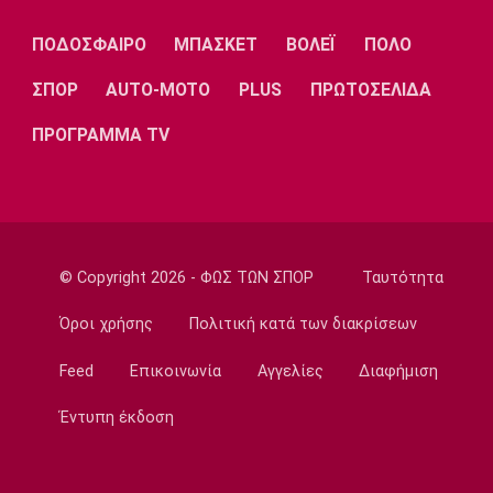
Λίβερπουλ
Μάντσεστερ
Γιουβέντους
Σίτι
ΠΟΔΟΣΦΑΙΡΟ
ΜΠΑΣΚΕΤ
ΒΟΛΕΪ
ΠΟΛΟ
ΣΠΟΡ
AUTO-MOTO
PLUS
ΠΡΩΤΟΣΕΛΙΔΑ
ΠΡΟΓΡΑΜΜΑ TV
Ίντερ
Μίλαν
Μπάγερν
Μπορούσια
Παρί Σεν
Μαρσέιγ
© Copyright 2026 - ΦΩΣ ΤΩΝ ΣΠΟΡ
Ταυτότητα
Ντόρτμουντ
Ζερμέν
Όροι χρήσης
Πολιτική κατά των διακρίσεων
Feed
Επικοινωνία
Αγγελίες
Διαφήμιση
Μονακό
Ερυθρός
Τότεναμ
Αστέρας
Έντυπη έκδοση