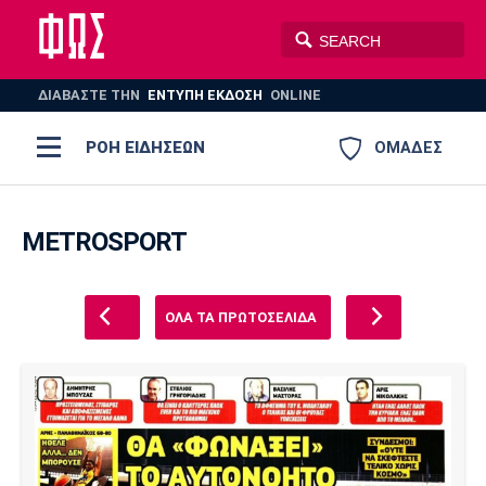
ΔΙΑΒΑΣΤΕ THN
ΕΝΤΥΠΗ ΕΚΔΟΣΗ
ONLINE
ΡΟΗ ΕΙΔΗΣΕΩΝ
ΟΜΑΔΕΣ
Ποδόσφαιρο
ΠΟΔΟΣΦΑΙΡΟ
ΜΠΑΣΚΕΤ
METROSPORT
Super League 1
Μπάσκετ
ΒΟΛΕΪ
ΠΟΛΟ
ΣΠΟΡ
Ολυμπιακός
ΑΕΚ
ΠΑΟΚ
ΟΛΑ ΤΑ ΠΡΩΤΟΣΕΛΙΔΑ
Super League 2
Ελλάδα
Ολυμπιακοί Αγώνες
AUTO-MOTO
PLUS
Γ Εθνική
Εθνική
Βόλεϊ
Ελλάδα
EuroLeague
Πόλο
Παναθηναϊκός
Ατρόμητος
Πανιώνιος
Champions League
ΝΒΑ
Τένις