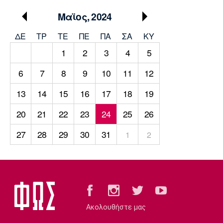
Μουσική
Στήλες
Μαϊος, 2024
Πολιτισμός
Τραγούδια
Πρόγραμμα TV
ΔΕ
ΤΡ
TΕ
ΠΕ
ΠΑ
ΣΑ
ΚΥ
Ιωνικός
Κηφισιά
Πανσερραϊκός
Cine Spot
1
2
3
4
5
6
7
8
9
10
11
12
Running
13
14
15
16
17
18
19
Media
Μπαρτσελόνα
Ρεάλ
Ατλέτικο
20
21
22
23
24
25
26
Μαδρίτης
Μαδρίτης
Παρασκήνιο
27
28
29
30
31
1
2
Μάντσεστερ
Τσέλσι
Άρσεναλ
Γιουνάιτεντ
Ακολουθήστε μας