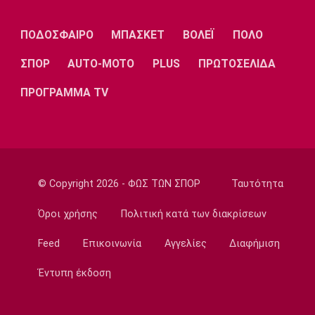
Λίβερπουλ
Μάντσεστερ
Γιουβέντους
Σίτι
ΠΟΔΟΣΦΑΙΡΟ
ΜΠΑΣΚΕΤ
ΒΟΛΕΪ
ΠΟΛΟ
ΣΠΟΡ
AUTO-MOTO
PLUS
ΠΡΩΤΟΣΕΛΙΔΑ
Ίντερ
Μίλαν
Μπάγερν
ΠΡΟΓΡΑΜΜΑ TV
Μπορούσια
Παρί Σεν
Μαρσέιγ
Ντόρτμουντ
Ζερμέν
© Copyright 2026 - ΦΩΣ ΤΩΝ ΣΠΟΡ
Ταυτότητα
Όροι χρήσης
Πολιτική κατά των διακρίσεων
Feed
Επικοινωνία
Αγγελίες
Διαφήμιση
Μονακό
Ερυθρός
Τότεναμ
Αστέρας
Έντυπη έκδοση