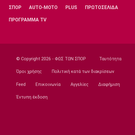
πετύχουν κάτι όμορφο»
ΣΠΟΡ
AUTO-MOTO
PLUS
ΠΡΩΤΟΣΕΛΙΔΑ
22:15
ΠΡΟΓΡΑΜΜΑ TV
Ποδόσφαιρο - Ελλάδα
Ολυμπιακός Β': Νικηφόρο το πρώτο φιλικό
22:03
EuroLeague
EuroLeague: Ξεχώρισε την καλύτερη
© Copyright 2026 - ΦΩΣ ΤΩΝ ΣΠΟΡ
Ταυτότητα
προσθήκη κάθε ομάδας
22:02
Όροι χρήσης
Πολιτική κατά των διακρίσεων
Super League 1
Feed
Επικοινωνία
Αγγελίες
Διαφήμιση
ΠΑΟΚ: Χειρουργήθηκε ο Μεϊτέ
22:00
Έντυπη έκδοση
Εθνικές Μπάσκετ
Εθνική Κορασίδων: Συνέτριψε με 78-36 την
Ιρλανδία
21:45
Μπάσκετ Α1 Γυναικών