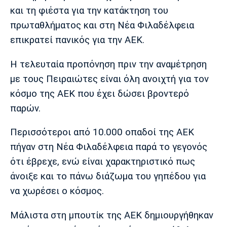
Μουσική
Στήλες
και τη φιέστα για την κατάκτηση του
πρωταθλήματος και στη Νέα Φιλαδέλφεια
Πολιτισμός
Τραγούδια
Πρόγραμμα TV
επικρατεί πανικός για την ΑΕΚ.
Ιωνικός
Κηφισιά
Πανσερραϊκός
Cine Spot
Η τελευταία προπόνηση πριν την αναμέτρηση
Running
με τους Πειραιώτες είναι όλη ανοιχτή για τον
κόσμο της ΑΕΚ που έχει δώσει βροντερό
Media
παρών.
Μπαρτσελόνα
Ρεάλ
Ατλέτικο
Μαδρίτης
Μαδρίτης
Παρασκήνιο
Περισσότεροι από 10.000 οπαδοί της ΑΕΚ
πήγαν στη Νέα Φιλαδέλφεια παρά το γεγονός
ότι έβρεχε, ενώ είναι χαρακτηριστικό πως
Μάντσεστερ
Τσέλσι
Άρσεναλ
άνοιξε και το πάνω διάζωμα του γηπέδου για
Γιουνάιτεντ
να χωρέσει ο κόσμος.
Μάλιστα στη μπουτίκ της ΑΕΚ δημιουργήθηκαν