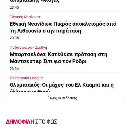
Ολυμπιακής Φλόγας
23:45
Εθνικές Μπάσκετ
Εθνική Νεανίδων: Πικρός αποκλεισμός από
τη Λιθουανία στην παράταση
23:35
Ποδόσφαιρο - Διεθνή
Μπαρτσελόνα: Κατέθεσε πρόταση στη
Μάντσεστερ Σίτι για τον Ρόδρι
23:34
Champions League
Ολυμπιακός: Οι μάχες του Ελ Κααμπί και η
έλλειψη ρυθμού
Όλες οι ειδήσεις
23:33
Ποδόσφαιρο - Διεθνή
Συνεχίζει στο MLS ο Σέρχι Ρομπέρτο
ΔΗΜΟΦΙΛΗ
ΣΤΟ ΦΩΣ
23:22