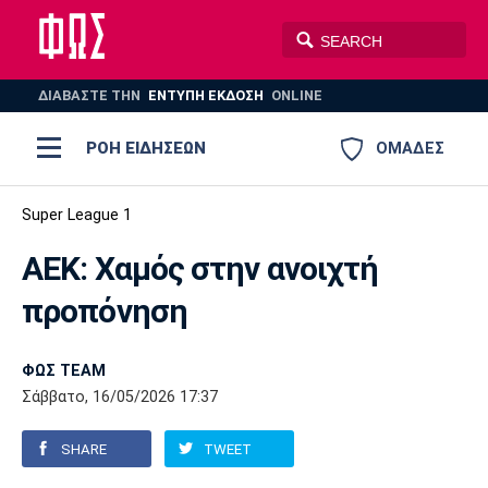
ΔΙΑΒΑΣΤΕ THN
ΕΝΤΥΠΗ ΕΚΔΟΣΗ
ONLINE
ΡΟΗ ΕΙΔΗΣΕΩΝ
ΟΜΑΔΕΣ
Ποδόσφαιρο
Super League 1
ΠΟΔΟΣΦΑΙΡΟ
ΜΠΑΣΚΕΤ
ΑΕΚ: Χαμός στην ανοιχτή
Super League 1
Μπάσκετ
ΒΟΛΕΪ
ΠΟΛΟ
ΣΠΟΡ
προπόνηση
Ολυμπιακός
ΑΕΚ
ΠΑΟΚ
Super League 2
Ελλάδα
Ολυμπιακοί Αγώνες
AUTO-MOTO
PLUS
ΦΩΣ TEAM
Γ Εθνική
Εθνική
Βόλεϊ
Σάββατο, 16/05/2026 17:37
Ελλάδα
EuroLeague
Πόλο
Παναθηναϊκός
Ατρόμητος
Πανιώνιος
SHARE
TWEET
Champions League
ΝΒΑ
Τένις