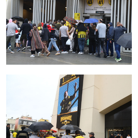
Πόρτο
Μπενφίκα