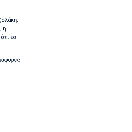
11:00
Επικαιρότητα
ζολάκη,
Στις φλόγες εγκαταλελειμμένο
κτήριο στο Μοσχάτο
, η
10:50
 ότι «ο
Εθνικές Μπάσκετ
.
Ευρωμπάσκετ Κορασίδων: Πρεμιέρα
με νίκη για τις Ισλανδία και Δανία
διάφορες
10:40
Μπάσκετ
Συνεχίζει στη Ρωσία ο Αλεξέι
η
Ποκουσέφσκι
10:30
Στοίχημα
ΦΩΣ στο Στοίχημα: Κίνητρο η
Σάντεφιορντ
10:20
EuroLeague