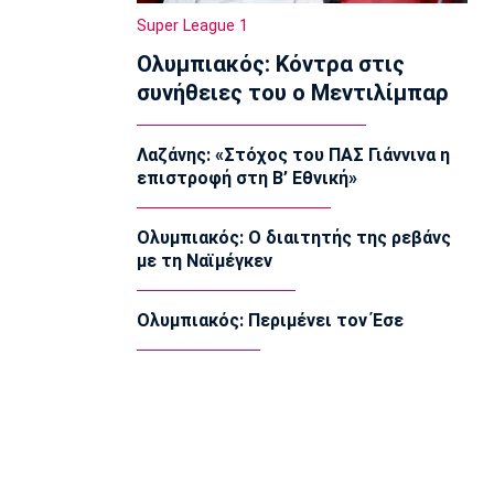
Μπάσκετ
Super League 1
Στη Γαλατασαράι ο Άλεν Σμάιλαγκιτς
Ολυμπιακός: Κόντρα στις
09:20
συνήθειες του ο Μεντιλίμπαρ
Europa League
ΠΑΟΚ: Γηραιότερος βασικός στην
ιστορία του ο Τάισον
Λαζάνης: «Στόχος του ΠΑΣ Γιάννινα η
09:10
επιστροφή στη Β’ Εθνική»
EuroLeague
Προτάθηκε στον Ολυμπιακό ο Σέμι
Ολυμπιακός: Ο διαιτητής της ρεβάνς
Οτζελέγε
με τη Ναϊμέγκεν
09:00
Σπορ
Ολυμπιακός: Περιμένει τον Έσε
Πινγκ Πονγκ: Στον τελικό της Under 21
η Τζαρίδου
08:50
EuroLeague
Κάνααν: «Είμαι ανοικτός να παίξω
εκτός Euroleague»
08:40