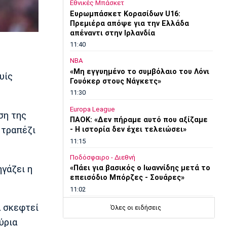
Εθνικές Μπάσκετ
Ευρωμπάσκετ Κορασίδων U16:
Πρεμιέρα απόψε για την Ελλάδα
απέναντι στην Ιρλανδία
11:40
NBA
«Μη εγγυημένο το συμβόλαιο του Λόνι
υίς
Γουόκερ στους Νάγκετς»
11:30
Europa League
ση της
ΠΑΟΚ: «Δεν πήραμε αυτό που αξίζαμε
 τραπέζι
- Η ιστορία δεν έχει τελειώσει»
11:15
Ποδόσφαιρο - Διεθνή
γάζει η
«Πάει για βασικός ο Ιωαννίδης μετά το
επεισόδιο Μπόρζες - Σουάρες»
11:02
Europa League
α σκεφτεί
Όλες οι ειδήσεις
Μάρκο Σίλβα: «Ο Παυλίδης
ύρια
απολαμβάνει εκεί που βρίσκεται»