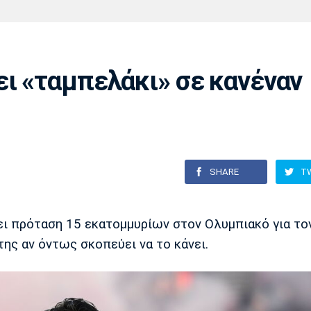
Χάντμπολ
Ηρακλής
Βόλος
Μπορούσια
Παρί Σεν
Ντόρτμουντ
Ζερμέν
ει «ταμπελάκι» σε κανέναν
Πόρτο
Μπενφίκα
SHARE
T
ει πρόταση 15 εκατομμυρίων στον Ολυμπιακό για το
της αν όντως σκοπεύει να το κάνει.