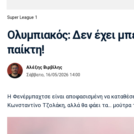
Διεθνή
EuroCup
Super League 1
Euro
Basket League
Απόλλων
Άρης
ΟΦΗ
Παναχαϊκή
Εθνικές Ομάδες
Α2 Μπάσκετ
Σμύρνης
Ολυμπιακός: Δεν έχει μπ
Κύπελλο
FIBA World Cup 2023
Διαιτησία
παίκτη!
Ποδόσφαιρο Γυναικών
Ιωνικός
Κηφισιά
Πανσερραϊκός
Αλέξης Βιρβίλης
Σάββατο, 16/05/2026 14:00
Η Φενέρμπαχτσε είναι αποφασισμένη να καταθέσ
Κωνσταντίνο Τζολάκη, αλλά θα φάει τα... μούτρα 