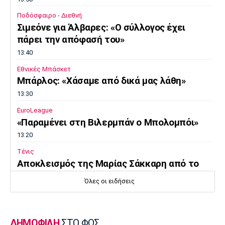
Ποδόσφαιρο - Διεθνή
Σιμεόνε για Άλβαρες: «Ο σύλλογος έχει
πάρει την απόφασή του»
13:40
Εθνικές Μπάσκετ
Μπάρλος: «Χάσαμε από δικά μας λάθη»
13:30
EuroLeague
«Παραμένει στη Βιλερμπάν ο Μπολομπόι»
13:20
Τένις
Αποκλεισμός της Μαρίας Σάκκαρη από το
τουρνουά του Τορόντο
Όλες οι ειδήσεις
13:10
Εθνικές Μπάσκετ
Ευρωμπάσκετ U16: Ελλάδα-Δανία απόψε για
ΔΗΜΟΦΙΛΗ
ΣΤΟ ΦΩΣ