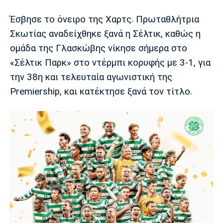
Έσβησε το όνειρο της Χαρτς. Πρωταθλήτρια
Europa League
Α Γυναικών
Σπορ
Αστέρας
ΠΑΣ Γιάννινα
Λεβαδειακός
Σκωτίας αναδείχθηκε ξανά η Σέλτικ, καθώς η
Τρίπολης
ομάδα της Γλασκώβης νίκησε σήμερα στο
Conference League
Champions League
Στίβος
Auto-Moto
«Σέλτικ Παρκ» στο ντέρμπι κορυφής με 3-1, για
Διεθνή
Κύπελλο
Γυμναστική
Αυτοκίνητο
Tech
την 38η και τελευταία αγωνιστική της
Παναιτωλικός
Λαμία
ΑΕΛ
Premiership, και κατέκτησε ξανά τον τίτλο.
Euro
EuroCup
Κολύμβηση
Formula 1
Gaming
Plus
Εθνικές Ομάδες
Basket League
Χάντμπολ
Μοτοσυκλέτα
Gadgets
Θέατρο
Blogs
Κύπελλο
Α2 Μπάσκετ
Smartphones
Σινεμά
Η Εφημερίδα
Απόλλων
Άρης
ΟΦΗ
Σμύρνης
Διαιτησία
FIBA World Cup 2023
Ευ ζην
Πρωτοσέλιδα
Ποδόσφαιρο Γυναικών
Βιβλίο
Έντυπη έκδοση
Παναχαϊκή
Ηρακλής
Βόλος