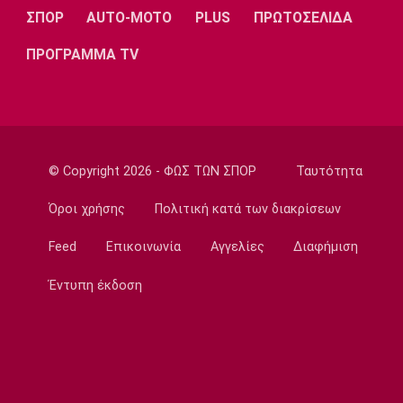
Ο Κούτσιας πέτυχε το πρώτο γκολ της
ΣΠΟΡ
AUTO-MOTO
PLUS
ΠΡΩΤΟΣΕΛΙΔΑ
σεζόν στη φετινή Liga Portugal
ΠΡΟΓΡΑΜΜΑ TV
11:30
EuroLeague
Ανανέωσε με τη Βιλερμπάν ο Τζάκσον
11:20
Ποδόσφαιρο - Διεθνή
© Copyright 2026 - ΦΩΣ ΤΩΝ ΣΠΟΡ
Ταυτότητα
Συνεχίζει στην Εστουντιάντες ο Χοακίν
Κορέα
Όροι χρήσης
Πολιτική κατά των διακρίσεων
11:10
Feed
Επικοινωνία
Αγγελίες
Διαφήμιση
NBA
ΝΒΑ: Έγινε γνωστή η αιτία θανάτου του
Έντυπη έκδοση
Μπράντον Κλαρκ
11:00
Επικαιρότητα
Σέρρες: Πέπλο μυστηρίου για τον θάνατο
του 68χρονου