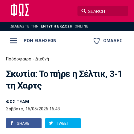
ΔΙΑΒΑΣΤΕ THN
ΕΝΤΥΠΗ ΕΚΔΟΣΗ
ONLINE
ΡΟΗ ΕΙΔΗΣΕΩΝ
ΟΜΑΔΕΣ
Ποδόσφαιρο
Ποδόσφαιρο - Διεθνή
ΠΟΔΟΣΦΑΙΡΟ
ΜΠΑΣΚΕΤ
Σκωτία: Το πήρε η Σέλτικ, 3-1
Super League 1
Μπάσκετ
ΒΟΛΕΪ
ΠΟΛΟ
ΣΠΟΡ
τη Χαρτς
Ολυμπιακός
ΑΕΚ
ΠΑΟΚ
Super League 2
Ελλάδα
Ολυμπιακοί Αγώνες
AUTO-MOTO
PLUS
ΦΩΣ TEAM
Γ Εθνική
Εθνική
Βόλεϊ
Σάββατο, 16/05/2026 16:48
Ελλάδα
EuroLeague
Πόλο
Παναθηναϊκός
Ατρόμητος
Πανιώνιος
SHARE
TWEET
Champions League
ΝΒΑ
Τένις