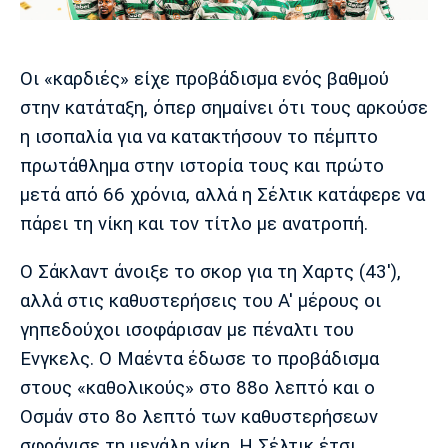
Μουσική
Στήλες
Πολιτισμός
Τραγούδια
Πρόγραμμα TV
Οι «καρδιές» είχε προβάδισμα ενός βαθμού
Ιωνικός
Κηφισιά
Πανσερραϊκός
Cine Spot
στην κατάταξη, όπερ σημαίνει ότι τους αρκούσε
η ισοπαλία για να κατακτήσουν το πέμπτο
Running
πρωτάθλημα στην ιστορία τους και πρώτο
μετά από 66 χρόνια, αλλά η Σέλτικ κατάφερε να
Media
πάρει τη νίκη και τον τίτλο με ανατροπή.
Μπαρτσελόνα
Ρεάλ
Ατλέτικο
Μαδρίτης
Μαδρίτης
Παρασκήνιο
Ο Σάκλαντ άνοιξε το σκορ για τη Χαρτς (43'),
αλλά στις καθυστερήσεις του Α' μέρους οι
γηπεδούχοι ισοφάρισαν με πέναλτι του
Μάντσεστερ
Τσέλσι
Άρσεναλ
Γιουνάιτεντ
Ενγκελς. Ο Μαέντα έδωσε το προβάδισμα
στους «καθολικούς» στο 88ο λεπτό και ο
Οσμάν στο 8ο λεπτό των καθυστερήσεων
σφράγισε τη μεγάλη νίκη. Η Σέλτικ έτσι