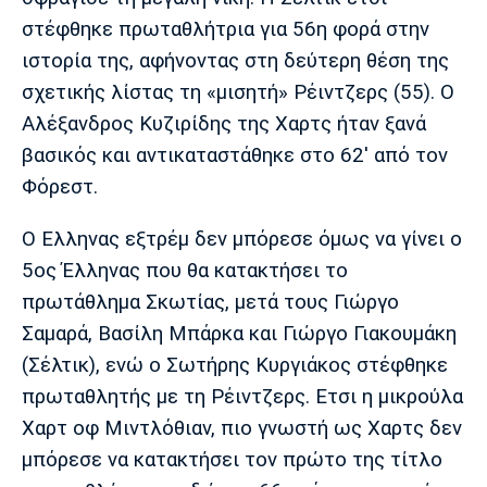
Λίβερπουλ
Μάντσεστερ
Γιουβέντους
στέφθηκε πρωταθλήτρια για 56η φορά στην
Σίτι
ιστορία της, αφήνοντας στη δεύτερη θέση της
σχετικής λίστας τη «μισητή» Ρέιντζερς (55). Ο
Αλέξανδρος Κυζιρίδης της Χαρτς ήταν ξανά
Ίντερ
Μίλαν
Μπάγερν
βασικός και αντικαταστάθηκε στο 62' από τον
Φόρεστ.
Ο Ελληνας εξτρέμ δεν μπόρεσε όμως να γίνει ο
Μπορούσια
Παρί Σεν
Μαρσέιγ
5ος Έλληνας που θα κατακτήσει το
Ντόρτμουντ
Ζερμέν
πρωτάθλημα Σκωτίας, μετά τους Γιώργο
Σαμαρά, Βασίλη Μπάρκα και Γιώργο Γιακουμάκη
(Σέλτικ), ενώ ο Σωτήρης Κυργιάκος στέφθηκε
Μονακό
Ερυθρός
Τότεναμ
πρωταθλητής με τη Ρέιντζερς. Ετσι η μικρούλα
Αστέρας
Χαρτ οφ Μιντλόθιαν, πιο γνωστή ως Χαρτς δεν
μπόρεσε να κατακτήσει τον πρώτο της τίτλο