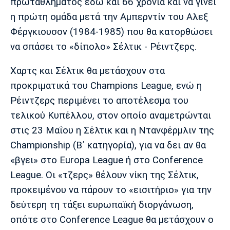
πρωταθλήματος εδώ και 66 χρόνια και να γίνει
Πόρτο
Μπενφίκα
η πρώτη ομάδα μετά την Αμπερντίν του Αλεξ
Φέργκιουσον (1984-1985) που θα κατορθώσει
να σπάσει το «δίπολο» Σέλτικ - Ρέιντζερς.
Χαρτς και Σέλτικ θα μετάσχουν στα
προκριματικά του Champions League, ενώ η
Ρέιντζερς περιμένει το αποτέλεσμα του
τελικού Κυπέλλου, στον οποίο αναμετρώνται
στις 23 Μαΐου η Σέλτικ και η Ντανφέρμλιν της
Championship (Β΄ κατηγορία), για να δει αν θα
«βγει» στο Europa League ή στο Conference
League. Οι «τζερς» θέλουν νίκη της Σέλτικ,
προκειμένου να πάρουν το «εισιτήριο» για την
δεύτερη τη τάξει ευρωπαϊκή διοργάνωση,
οπότε στο Conference League θα μετάσχουν ο