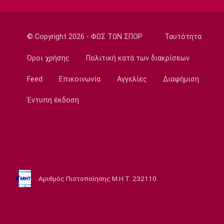
16:00
Conference League
Παναθηναϊκός - ΤΣΣΚΑ 1948: Συλλήψεις 12
© Copyright 2026 - ΦΩΣ ΤΩΝ ΣΠΟΡ
Ταυτότητα
ατόμων για ναρκωτικά και φωτοβολίδες
Όροι χρήσης
Πολιτική κατά των διακρίσεων
15:45
Feed
Επικοινωνία
Αγγελίες
Διαφήμιση
Στοίχημα
ΦΩΣ στο Στοίχημα: Γκολ στο Σεϊναγιόκι
Έντυπη έκδοση
15:30
Κολύμβηση
Ανοιχτή Θάλασσα: Εξαιρετική εμφάνιση και
έκτη θέση ο Κυνηγάκης
15:15
Μπάσκετ Ελλάδα
Αριθμός Πιστοποίησης Μ.Η.Τ. 232110
Γιατί ο Ολυμπιακός δεν ανησυχεί από την
απόφαση του Ελεγκτικού Συνεδρίου
15:00