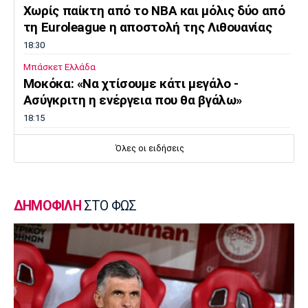
Χωρίς παίκτη από το ΝΒΑ και μόλις δύο από
τη Euroleague η αποστολή της Λιθουανίας
18:30
Μπάσκετ Ελλάδα
Μοκόκα: «Να χτίσουμε κάτι μεγάλο -
Ασύγκριτη η ενέργεια που θα βγάλω»
18:15
Εθνικές Μπάσκετ
Όλες οι ειδήσεις
Ισπανία - Ελλάδα 96-86: Ήττα στην πρεμιέρα
του Ευrobasket U16
18:04
ΔΗΜΟΦΙΛΗ
ΣΤΟ ΦΩΣ
Ποδόσφαιρο - Διεθνή
Η Νορβηγία καλεί τον Ινφαντίνο να
παραιτηθεί
18:00
Super League 1
Ολυμπιακός: Στα «ερυθρόλευκα» ο γιός του