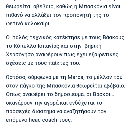
Μουσική
Στήλες
θεωρείται αβέβαιο, καθώς η Μπασκόνια είναι
πιθανό να αλλάξει τον προπονητή της το
Πολιτισμός
Τραγούδια
Πρόγραμμα TV
φετινό καλοκαίρι.
Ιωνικός
Κηφισιά
Πανσερραϊκός
Cine Spot
Ο Ιταλός τεχνικός κατέκτησε με τους Βάσκους
Running
το Κύπελλο Ισπανίας και στην Ιβηρική
Χερσόνησο αναφέρουν πως έχει εξαιρετικές
Media
σχέσεις με τους παίκτες του.
Μπαρτσελόνα
Ρεάλ
Ατλέτικο
Μαδρίτης
Μαδρίτης
Παρασκήνιο
Ωστόσο, σύμφωνα με τη Marca, το μέλλον του
στον πάγκο της Μπασκόνια θεωρείται αβέβαιο.
Όπως αναφέρει το δημοσίευμα, οι Βάσκοι...
Μάντσεστερ
Τσέλσι
Άρσεναλ
σκανάρουν την αγορά και ενδέχεται το
Γιουνάιτεντ
προσεχές διάστημα να αναζητήσουν τον
επόμενο head coach τους.