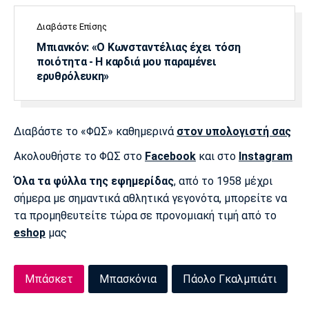
Λίβερπουλ
Μάντσεστερ
Γιουβέντους
Σίτι
Διαβάστε Επίσης
Μπιανκόν: «Ο Κωνσταντέλιας έχει τόση
ποιότητα - Η καρδιά μου παραμένει
ερυθρόλευκη»
Ίντερ
Μίλαν
Μπάγερν
Διαβάστε το «ΦΩΣ» καθημερινά
στον υπολογιστή σας
Ακολουθήστε το ΦΩΣ στο
Facebook
και στο
Instagram
Μπορούσια
Παρί Σεν
Μαρσέιγ
Ντόρτμουντ
Ζερμέν
Όλα τα φύλλα της εφημερίδας
, από το 1958 μέχρι
σήμερα με σημαντικά αθλητικά γεγονότα, μπορείτε να
τα προμηθευτείτε τώρα σε προνομιακή τιμή από το
eshop
μας
Μονακό
Ερυθρός
Τότεναμ
Αστέρας
Μπάσκετ
Μπασκόνια
Πάολο Γκαλμπιάτι