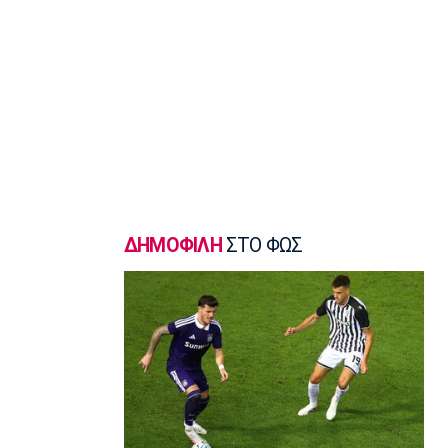
σφυροβολίας η Τσερνόβα
22:49
Super League 1
Αστέρας Τρίπολης: Εύκολη νίκη με 2-0
επί του Πύργου
22:47
Βόλεϊ
Δεύτερη σερί ήττά για την Εθνική
Γυναικών από την Σουηδία
22:45
ΔΗΜΟΦΙΛΗ
ΣΤΟ ΦΩΣ
Ποδόσφαιρο - Διεθνή
Κύπρος: Ποδοσφαιριστές μπορούν να
γίνουν και διαιτητές
22:30
Εθνικές Μπάσκετ
Ρήγα: «Τα κορίτσια δείχνουν έτοιμα να
πετύχουν κάτι όμορφο»
22:15
Ποδόσφαιρο - Ελλάδα