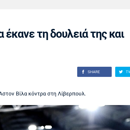
Χάντμπολ
Ηρακλής
Βόλος
Μπορούσια
Παρί Σεν
Ντόρτμουντ
Ζερμέν
 έκανε τη δουλειά της και
Πόρτο
Μπενφίκα
SHARE
T
 Άστον Βίλα κόντρα στη Λίβερπουλ.