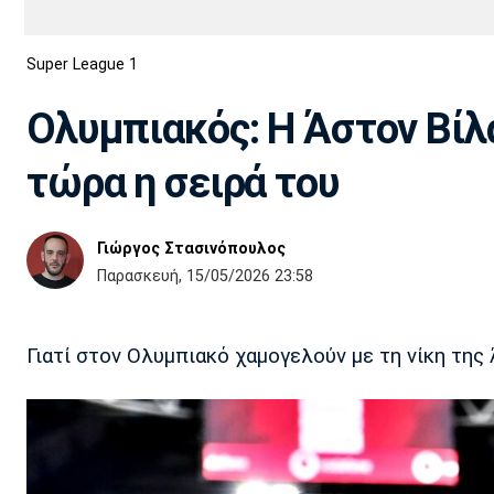
Διεθνή
EuroCup
Super League 1
Euro
Basket League
Απόλλων
Άρης
ΟΦΗ
Παναχαϊκή
Εθνικές Ομάδες
Α2 Μπάσκετ
Σμύρνης
Ολυμπιακός: Η Άστον Βίλα
Κύπελλο
FIBA World Cup 2023
Διαιτησία
τώρα η σειρά του
Ποδόσφαιρο Γυναικών
Ιωνικός
Κηφισιά
Πανσερραϊκός
Γιώργος Στασινόπουλος
Παρασκευή, 15/05/2026 23:58
Γιατί στον Ολυμπιακό χαμογελούν με τη νίκη της