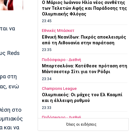
O Μάριος Ιωάννου Ηλία νέος συνθέτης
των Τελετών Αφής και Παράδοσης της
Ολυμπιακής Φλόγας
23:45
ται να
Εθνικές Μπάσκετ
Εθνική Νεανίδων: Πικρός αποκλεισμός
από τη Λιθουανία στην παράταση
23:35
υς Reds
Ποδόσφαιρο - Διεθνή
Μπαρτσελόνα: Κατέθεσε πρόταση στη
Μάντσεστερ Σίτι για τον Ρόδρι
ρα στη
23:34
ας, ενώ
Champions League
Ολυμπιακός: Οι μάχες του Ελ Κααμπί
και η έλλειψη ρυθμού
23:33
θέση στο
Ποδόσφαιρο - Διεθνή
υμπιακός
Συνεχίζει στο MLS ο Σέρχι Ρομπέρτο
Όλες οι ειδήσεις
α και να
23:22