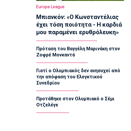
Ολυμπιακός Β': Νικηφόρο το πρώτο
Europa League
φιλικό
Μπιανκόν: «Ο Κωνσταντέλιας
22:03
έχει τόση ποιότητα - Η καρδιά
EuroLeague
μου παραμένει ερυθρόλευκη»
EuroLeague: Ξεχώρισε την καλύτερη
προσθήκη κάθε ομάδας
22:02
Πρόταση του Βαγγέλη Μαρινάκη στον
Ζοφρέ Μονκαντά
Super League 1
ΠΑΟΚ: Χειρουργήθηκε ο Μεϊτέ
22:00
Γιατί ο Ολυμπιακός δεν ανησυχεί από
την απόφαση του Ελεγκτικού
Εθνικές Μπάσκετ
Συνεδρίου
Εθνική Κορασίδων: Συνέτριψε με 78-36
την Ιρλανδία
21:45
Προτάθηκε στον Ολυμπιακό ο Σέμι
Οτζελέγε
Μπάσκετ Α1 Γυναικών
A1 Γυναικών: To πλήρες πρόγραμμα
του Ολυμπιακού
21:30