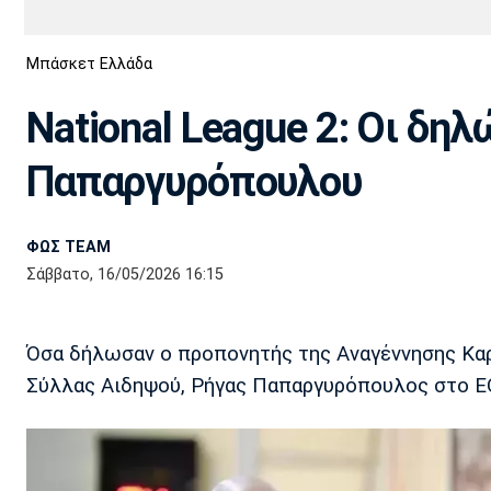
Διεθνή
EuroCup
Μπάσκετ Ελλάδα
Euro
Basket League
Απόλλων
Άρης
ΟΦΗ
Παναχαϊκή
Εθνικές Ομάδες
Α2 Μπάσκετ
Σμύρνης
National League 2: Οι δη
Κύπελλο
FIBA World Cup 2023
Διαιτησία
Παπαργυρόπουλου
Ποδόσφαιρο Γυναικών
Ιωνικός
Κηφισιά
Πανσερραϊκός
ΦΩΣ TEAM
Σάββατο, 16/05/2026 16:15
Όσα δήλωσαν ο προπονητής της Αναγέννησης Καρδ
Σύλλας Αιδηψού, Ρήγας Παπαργυρόπουλος στο E