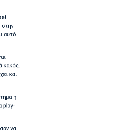
Άντερλεχτ: Με βασικό τον Μπιανκόν
19:53
set
Conference League
ς στην
Παναθηναϊκός: Ο διαιτητής της ρεβάνς
με την ΤΣΣΚΑ 1948
αι αυτό
19:46
Europa League
Η ενδεκάδα του ΠΑΟΚ για το ματς με
ναι
την Άντερλεχτ
ά κακός.
19:43
χει και
Super League 1
Το αποχαιρετιστήριο μήνυμα του
Ορτέγκα
κτημα η
19:35
 play-
Ποδόσφαιρο - Διεθνή
Επίσημο! Ο Ορτέγκα στη Ρίβερ Πλέιτ
19:22
σαν να
Champions League