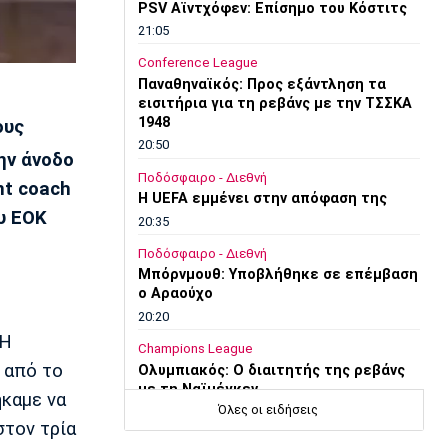
PSV Αϊντχόφεν: Επίσημο του Κόστιτς
21:05
Conference League
Παναθηναϊκός: Προς εξάντληση τα
εισιτήρια για τη ρεβάνς με την ΤΣΣΚΑ
1948
ους
20:50
την άνοδο
Ποδόσφαιρο - Διεθνή
nt coach
Η UEFA εμμένει στην απόφαση της
υ EOK
20:35
Ποδόσφαιρο - Διεθνή
Μπόρνμουθ: Υποβλήθηκε σε επέμβαση
ο Αραούχο
20:20
 Η
Champions League
ι από το
Ολυμπιακός: Ο διαιτητής της ρεβάνς
με τη Ναϊμέγκεν
ήκαμε να
Όλες οι ειδήσεις
20:03
στον τρία
Europa League