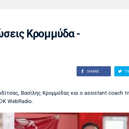
Χάντμπολ
Ηρακλής
Βόλος
Μπορούσια
Παρί Σεν
Ντόρτμουντ
Ζερμέν
λώσεις Κρομμύδα -
Πόρτο
Μπενφίκα
SHARE
T
ίτσας, Βασίλης Κρομμύδας και ο assistant coach τ
OK WebRadio.