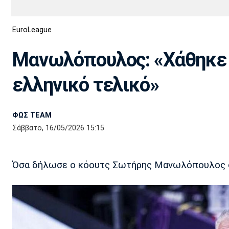
Διεθνή
EuroCup
EuroLeague
Euro
Basket League
Απόλλων
Άρης
ΟΦΗ
Παναχαϊκή
Εθνικές Ομάδες
Α2 Μπάσκετ
Σμύρνης
Μανωλόπουλος: «Χάθηκε τ
Κύπελλο
FIBA World Cup 2023
Διαιτησία
ελληνικό τελικό»
Ποδόσφαιρο Γυναικών
Ιωνικός
Κηφισιά
Πανσερραϊκός
ΦΩΣ TEAM
Σάββατο, 16/05/2026 15:15
Όσα δήλωσε ο κόουτς Σωτήρης Μανωλόπουλος 