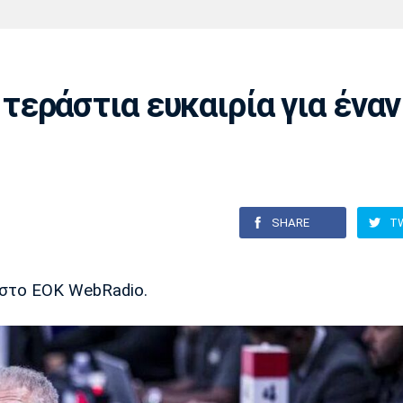
Χάντμπολ
Ηρακλής
Βόλος
Μπορούσια
Παρί Σεν
Ντόρτμουντ
Ζερμέν
εράστια ευκαιρία για έναν
Πόρτο
Μπενφίκα
SHARE
T
στο EOK WebRadio.