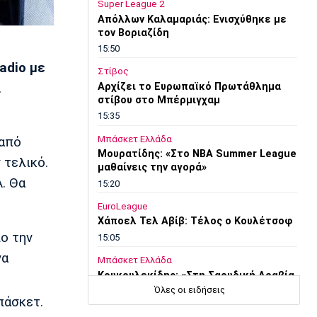
Super League 2
Απόλλων Καλαμαριάς: Ενισχύθηκε με
τον Βοριαζίδη
15:50
adio με
Στίβος
α
Αρχίζει το Ευρωπαϊκό Πρωτάθλημα
στίβου στο Μπέρμιγχαμ
15:35
Μπάσκετ Ελλάδα
 από
Μουρατίδης: «Στο NBA Summer League
 τελικό.
μαθαίνεις την αγορά»
Α. Θα
15:20
EuroLeague
Χάποελ Τελ Αβίβ: Τέλος ο Κουλέτσοφ
ο την
15:05
να
Μπάσκετ Ελλάδα
Κουκουλεκίδης: «Στη Σαουδική Αραβία
βρήκα αυτό που πάντα επιζητούσα»
Όλες οι ειδήσεις
πάσκετ.
14:50