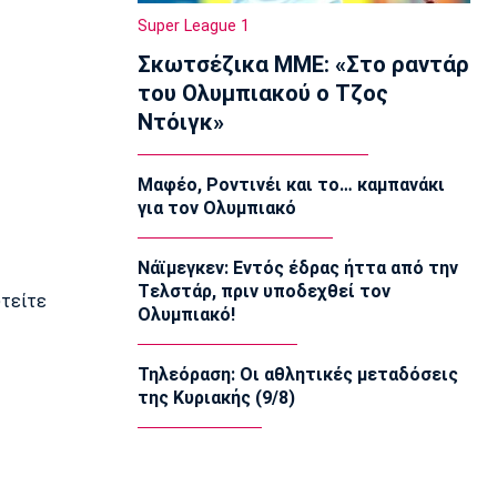
Εφήβων-Νεανίδων: Χρυσό μετάλλιο ο
Super League 1
Μουσελίμης
Σκωτσέζικα ΜΜΕ: «Στο ραντάρ
12:05
του Ολυμπιακού ο Τζος
EuroLeague
Ντόιγκ»
Αναντολού Εφές: Καθυστερεί η
επιστροφή του Παπαγιάννη
11:50
Μαφέο, Ροντινέι και το… καμπανάκι
για τον Ολυμπιακό
Μπάσκετ Ελλάδα
Εθνική Νεανίδων: Κόντρα στην
Ισλανδία για την πέμπτη θέση
Νάϊμεγκεν: Εντός έδρας ήττα από την
11:35
Tελστάρ, πριν υποδεχθεί τον
υτείτε
Ολυμπιακό!
Ποδόσφαιρο - Διεθνή
FIFA: Προειδοποιεί για προσπάθεια
υπονόμευσης του Ινφαντίνο
Τηλεόραση: Οι αθλητικές μεταδόσεις
11:20
της Κυριακής (9/8)
Super League 1
Oλυμπιακός: Οι ευχές στον Ρέτσο
11:05