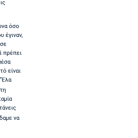
ις
Super League 1
Παναθηναϊκός: Επέστρεψε ο Τετέι
14:35
υνα όσο
Super League 1
υ έγιναν,
Σπόρτινγκ: Η επιβεβαίωση για τον
Μπραγκάνσα και ο Ολυμπιακός
 σε
14:20
ί πρέπει
Super League 1
μέσα
ΠΑΟΚ: Ανεβαίνει ο Γιαννούλης
τό είναι
14:05
 “Έλα
Γ Εθνική
Ιωνικός: Ενισχύθηκε με τον Παγώνη
 τη
13:50
καμία
Εθνικές Μπάσκετ
τάνεις
Σκούμα: «Είμαστε ενωμένες και
προετοιμασμένες»
ίδαμε να
13:35
Super League 1