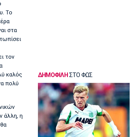
Ηλιόπουλος σε Πήλιο: «Υπήρχαν
ο
άνθρωποι που σε αμφισβήτησαν» (vid)
υ. Το
13:20
πέρα
Super League 2
ναι στα
ΑΕΛ: Πήρε τον Τσιγγάρα
ετωπίσει
13:05
EuroLeague
Ο Γουάλας στη Μακάμπι Τελ Αβίβ
ει τον
12:50
α
EuroLeague
λύ καλός
ΔΗΜΟΦΙΛΗ
ΣΤΟ ΦΩΣ
Ερυθρός Αστέρας: Ανακοίνωσε τον
να πολύ
Γουάιλερ-Μπαμπ
12:35
Super League 1
ανικών
ΑΕΚ: Ανακοίνωσε την επέκταση του
συμβολαίου του Πήλιου
 άλλη, η
12:20
 θα
Σπορ
Παγκόσμιο Πρωτάθλημα Κωπηλασίας