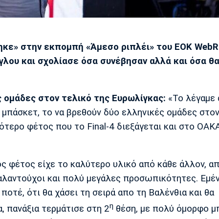
κε» στην εκπομπή «Άμεσο ριπλέι» του EOK WebR
γλου και σχολίασε όσα συνέβησαν αλλά και όσα θ
ς ομάδες στον τελικό της Ευρωλίγκας:
«Το λέγαμε
ό μπάσκετ, το να βρεθούν δύο ελληνικές ομάδες στον
ότερο φέτος που το Final-4 διεξάγεται και στο ΟΑΚ
ς φέτος είχε το καλύτερο υλικό από κάθε άλλον, απ
ταλαντούχοι και πολύ μεγάλες προσωπικότητες. Εμέ
ποτέ, ότι θα χάσει τη σειρά απο τη Βαλένθια και θα
η
α, πανάξια τερμάτισε στη 2
θέση, με πολύ όμορφο μ