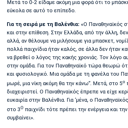
Μετά το 0-2 είδαμε ακόμη μια φορά ότι το μπάσκ
εύκολα σε αυτό το επίπεδο.
Για τη σειρά με τη Βαλένθια:
«Ο Παναθηναϊκός σ
και στην επίθεση. Στην Ελλάδα, από την άλλη, δεν
αλλά, αν θέλουμε να μιλήσουμε για μπασκετ, νομ
πολλά παιχνίδια ήταν καλός, σε άλλα δεν ήταν κ
να βρεθεί ο λόγος της κακής χρονιάς. Τον λόγο α
στην ομάδα. Για τον Παναθηναϊκό τώρα θεωρώ ότι
και φυσιολογικό. Μια ομάδα με τη φανέλα του Παν
ο
μωρέ, μια νίκη ακόμη θα την κάνω”. Μετά, στο 5
π
διαχειριστεί. Ο Παναθηναϊκός έπρεπε να είχε κερ
ευκαιρία στην Βαλένθια. Για ‘μένα, ο Παναθηναϊ
Ο
στο 3
παιχνίδι τότε πρέπει την ενέργεια και την
συμβαίνει».