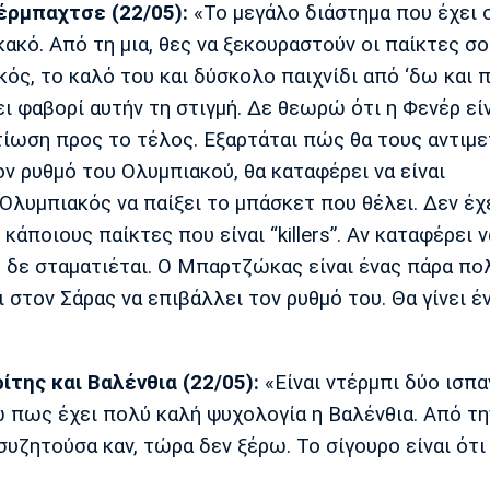
νέρμπαχτσε (22/05):
«Το μεγάλο διάστημα που έχει 
κακό. Από τη μια, θες να ξεκουραστούν οι παίκτες σο
κός, το καλό του και δύσκολο παιχνίδι από ‘δω και 
ι φαβορί αυτήν τη στιγμή. Δε θεωρώ ότι η Φενέρ εί
λτίωση προς το τέλος. Εξαρτάται πώς θα τους αντιμ
ον ρυθμό του Ολυμπιακού, θα καταφέρει να είναι
 Ολυμπιακός να παίξει το μπάσκετ που θέλει. Δεν έχ
κάποιους παίκτες που είναι “killers”. Αν καταφέρει ν
 δε σταματιέται. Ο Μπαρτζώκας είναι ένας πάρα πο
 στον Σάρας να επιβάλλει τον ρυθμό του. Θα γίνει έ
ίτης και Βαλένθια (22/05):
«Είναι ντέρμπι δύο ισπ
 πως έχει πολύ καλή ψυχολογία η Βαλένθια. Από την
 συζητούσα καν, τώρα δεν ξέρω. Το σίγουρο είναι ότι