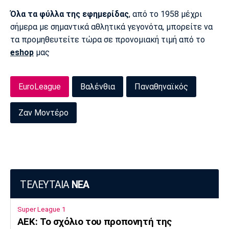
Όλα τα φύλλα της εφημερίδας
, από το 1958 μέχρι
Πόρτο
Μπενφίκα
σήμερα με σημαντικά αθλητικά γεγονότα, μπορείτε να
τα προμηθευτείτε τώρα σε προνομιακή τιμή από το
eshop
μας
EuroLeague
Βαλένθια
Παναθηναϊκός
Ζαν Μοντέρο
ΤΕΛΕΥΤΑΙΑ
ΝΕΑ
Super League 1
ΑΕΚ: Το σχόλιο του προπονητή της