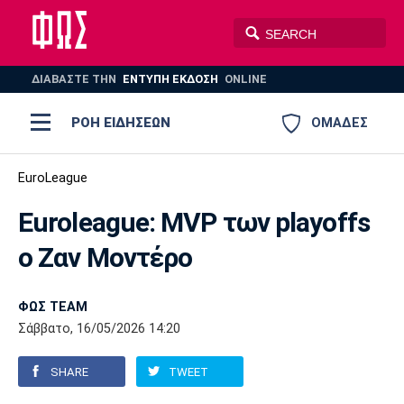
ΔΙΑΒΑΣΤΕ THN
ΕΝΤΥΠΗ ΕΚΔΟΣΗ
ONLINE
ΡΟΗ ΕΙΔΗΣΕΩΝ
ΟΜΑΔΕΣ
Ποδόσφαιρο
EuroLeague
ΠΟΔΟΣΦΑΙΡΟ
ΜΠΑΣΚΕΤ
Euroleague: MVP των playoffs
Super League 1
Μπάσκετ
ΒΟΛΕΪ
ΠΟΛΟ
ΣΠΟΡ
ο Ζαν Μοντέρο
Ολυμπιακός
ΑΕΚ
ΠΑΟΚ
Super League 2
Ελλάδα
Ολυμπιακοί Αγώνες
AUTO-MOTO
PLUS
ΦΩΣ TEAM
Γ Εθνική
Εθνική
Βόλεϊ
Σάββατο, 16/05/2026 14:20
Ελλάδα
EuroLeague
Πόλο
Παναθηναϊκός
Ατρόμητος
Πανιώνιος
SHARE
TWEET
Champions League
ΝΒΑ
Τένις