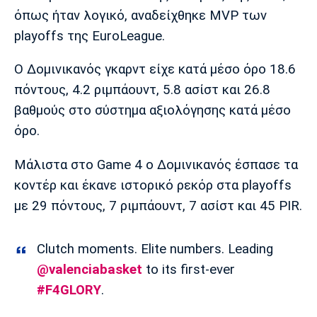
Μουσική
Στήλες
όπως ήταν λογικό, αναδείχθηκε MVP των
playoffs της EuroLeague.
Πολιτισμός
Τραγούδια
Πρόγραμμα TV
Ιωνικός
Κηφισιά
Πανσερραϊκός
Ο Δομινικανός γκαρντ είχε κατά μέσο όρο 18.6
Cine Spot
πόντους, 4.2 ριμπάουντ, 5.8 ασίστ και 26.8
Running
βαθμούς στο σύστημα αξιολόγησης κατά μέσο
όρο.
Media
Μπαρτσελόνα
Ρεάλ
Ατλέτικο
Μάλιστα στο Game 4 ο Δομινικανός έσπασε τα
Μαδρίτης
Μαδρίτης
Παρασκήνιο
κοντέρ και έκανε ιστορικό ρεκόρ στα playoffs
με 29 πόντους, 7 ριμπάουντ, 7 ασίστ και 45 PIR.
Μάντσεστερ
Τσέλσι
Άρσεναλ
Clutch moments. Elite numbers. Leading
Γιουνάιτεντ
@valenciabasket
to its first-ever
#F4GLORY
.