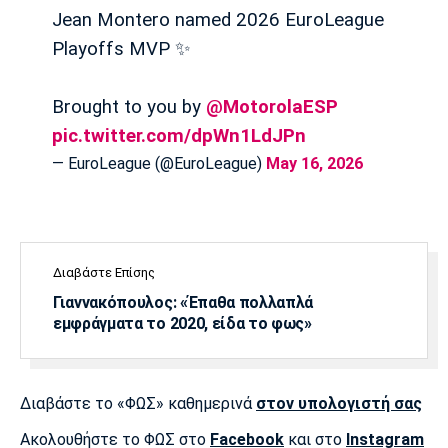
Λίβερπουλ
Μάντσεστερ
Γιουβέντους
Jean Montero named 2026 EuroLeague
Σίτι
Playoffs MVP ✨
Brought to you by
@MotorolaESP
Ίντερ
Μίλαν
Μπάγερν
pic.twitter.com/dpWn1LdJPn
— EuroLeague (@EuroLeague)
May 16, 2026
Μπορούσια
Παρί Σεν
Μαρσέιγ
Ντόρτμουντ
Ζερμέν
Διαβάστε Επίσης
Γιαννακόπουλος: «Έπαθα πολλαπλά
εμφράγματα το 2020, είδα το φως»
Μονακό
Ερυθρός
Τότεναμ
Αστέρας
Διαβάστε το «ΦΩΣ» καθημερινά
στον υπολογιστή σας
Ακολουθήστε το ΦΩΣ στο
Facebook
και στο
Instagram