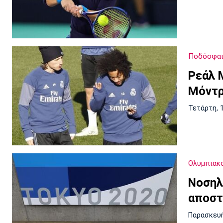
Ποδόσφαι
Ρεάλ 
Μόντρ
Τετάρτη, 
Ολυμπιακ
Νοσηλ
αποστ
Παρασκευή