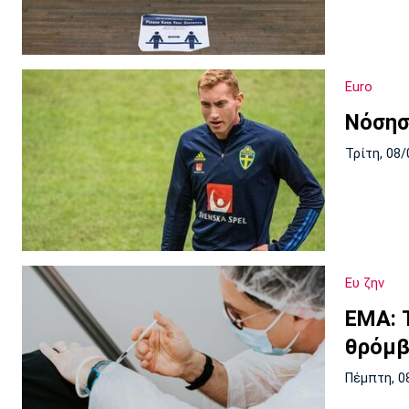
Euro
Νόσησ
Τρίτη, 08/
Ευ ζην
ΕΜΑ: 
θρόμβ
Πέμπτη, 0