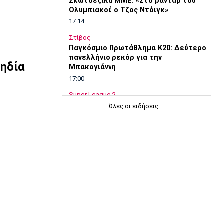
Σκωτσέζικα ΜΜΕ: «Στο ραντάρ του
Ολυμπιακού ο Τζος Ντόιγκ»
17:14
Στίβος
Παγκόσμιο Πρωτάθλημα Κ20: Δεύτερο
πανελλήνιο ρεκόρ για την
ηδία
Μπακογιάννη
17:00
Super League 2
Στον Πανσερραϊκό ο Σμπώκος
Όλες οι ειδήσεις
16:45
Μπάσκετ Α1 Γυναικών
Μαρίνη: «Χρόνια στόχος μου το
εξωτερικό, τώρα ήταν η κατάλληλη
στιγμή με την Άλμπα»
16:30
Μπάσκετ Ελλάδα
Κορογώνας: «Φιλοδοξία της Kalamata
Basket να πρωταγωνιστήσει»
16:15