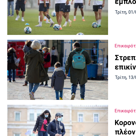
εμπλο
Τρίτη, 01/
Επικαιρό
Στρεπ
επικί
Τρίτη, 13/
Επικαιρό
Κορονο
πλέον