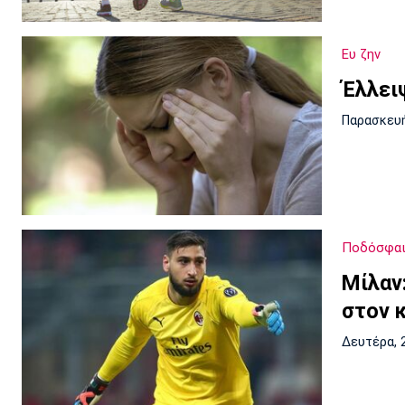
Ευ ζην
Έλλει
Παρασκευή
Ποδόσφαι
Μίλαν
στον 
Δευτέρα, 