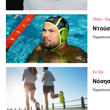
Πόλο - Ε
Ντούσ
Παρασκευή
Ευ ζην
Νόσησ
Παρασκευή