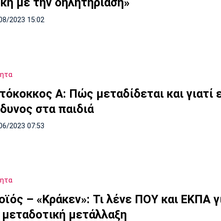
κή με την δηλητηρίαση»
08/2023 15:02
τητα
τόκοκκος Α: Πώς μεταδίδεται και γιατί ε
νδυνος στα παιδιά
06/2023 07:53
τητα
ϊός – «Κράκεν»: Τι λένε ΠΟΥ και ΕΚΠΑ γ
 μεταδοτική μετάλλαξη