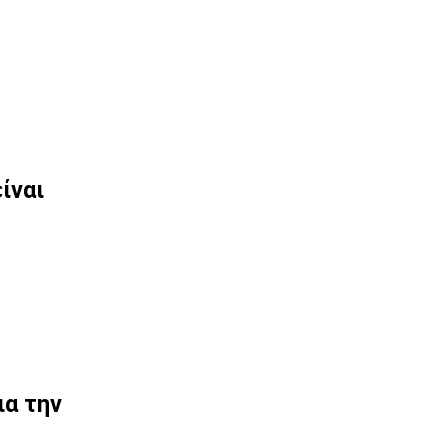
ίναι
ια την