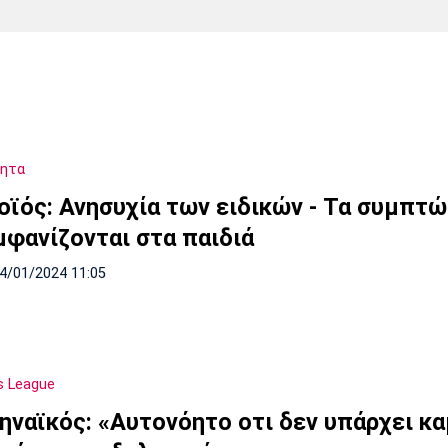
Χάντμπολ
Ηρακλής
Βόλος
Μπορούσια
Παρί Σεν
Ντόρτμουντ
Ζερμέν
τητα
Πόρτο
Μπενφίκα
οϊός: Ανησυχία των ειδικών - Τα συμπτ
μφανίζονται στα παιδιά
14/01/2024 11:05
s League
ηναϊκός: «Αυτονόητο οτι δεν υπάρχει κα