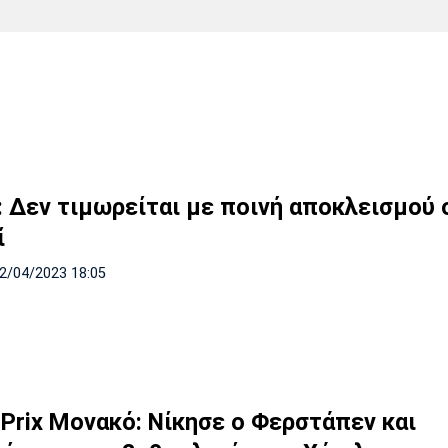
Χάντμπολ
Ηρακλής
Βόλος
Μπορούσια
Παρί Σεν
Ντόρτμουντ
Ζερμέν
Πόρτο
Μπενφίκα
e: Δεν τιμωρείται με ποινή αποκλεισμού 
ί
02/04/2023 18:05
 Prix Μονακό: Νίκησε ο Φερστάπεν και