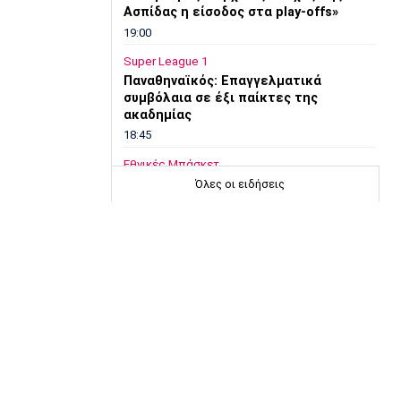
Ασπίδας η είσοδος στα play-offs»
19:00
Super League 1
Παναθηναϊκός: Επαγγελματικά
συμβόλαια σε έξι παίκτες της
ακαδημίας
18:45
Εθνικές Μπάσκετ
Χωρίς παίκτη από το ΝΒΑ και μόλις
Όλες οι ειδήσεις
δύο από τη Euroleague η αποστολή
της Λιθουανίας
18:30
Μπάσκετ Ελλάδα
Μοκόκα: «Να χτίσουμε κάτι μεγάλο -
Ασύγκριτη η ενέργεια που θα βγάλω»
18:15
Εθνικές Μπάσκετ
Ισπανία - Ελλάδα 96-86: Ήττα στην
πρεμιέρα του Ευrobasket U16