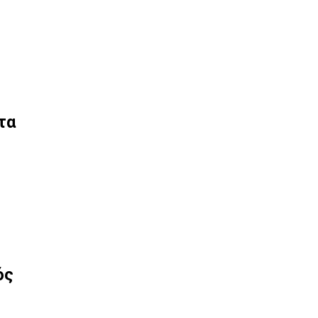
τα
ός