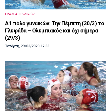
Μουσική
Στήλες
Πολιτισμός
Τραγούδια
Πρόγραμμα TV
Πόλο Α Γυναικών
Ιωνικός
Κηφισιά
Πανσερραϊκός
Α1 πόλο γυναικών: Την Πέμπτη (30/3) το
Cine Spot
Γλυφάδα – Ολυμπιακός και όχι σήμερα
Running
(29/3)
Τετάρτη, 29/03/2023 12:33
Media
Μπαρτσελόνα
Ρεάλ
Ατλέτικο
Μαδρίτης
Μαδρίτης
Παρασκήνιο
Μάντσεστερ
Τσέλσι
Άρσεναλ
Γιουνάιτεντ