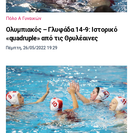
Λίβερπουλ
Μάντσεστερ
Γιουβέντους
Σίτι
Πόλο Α Γυναικών
Ολυμπιακός – Γλυφάδα 14-9: Ιστορικό
«quadruple» από τις Θρυλέαινες
Ίντερ
Μίλαν
Μπάγερν
Πέμπτη, 26/05/2022 19:29
Μπορούσια
Παρί Σεν
Μαρσέιγ
Ντόρτμουντ
Ζερμέν
Μονακό
Ερυθρός
Τότεναμ
Αστέρας