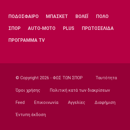
Η ενδεκάδα του ΠΑΟΚ για το ματς με την
Άντερλεχτ
ΠΟΔΟΣΦΑΙΡΟ
ΜΠΑΣΚΕΤ
ΒΟΛΕΪ
ΠΟΛΟ
19:43
ΣΠΟΡ
AUTO-MOTO
PLUS
ΠΡΩΤΟΣΕΛΙΔΑ
Super League 1
Το αποχαιρετιστήριο μήνυμα του Ορτέγκα
ΠΡΟΓΡΑΜΜΑ TV
19:35
Ποδόσφαιρο - Διεθνή
Επίσημο! Ο Ορτέγκα στη Ρίβερ Πλέιτ
19:22
© Copyright 2026 - ΦΩΣ ΤΩΝ ΣΠΟΡ
Ταυτότητα
Champions League
Ολυμπιακός: Περιμένει τον Έσε
Όροι χρήσης
Πολιτική κατά των διακρίσεων
19:03
Μπάσκετ
Feed
Επικοινωνία
Αγγελίες
Διαφήμιση
Μακάμπι Τελ Αβίβ: Φιλικά προετοιμασίας με
Έντυπη έκδοση
Ολυμπιακό και Άρη
18:50