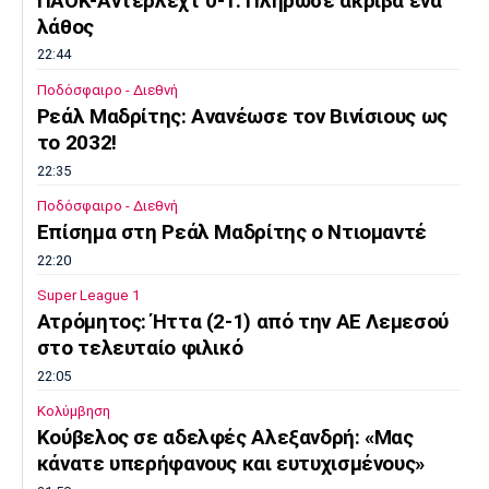
ΠΑΟΚ-Άντερλεχτ 0-1: Πλήρωσε ακριβά ένα
λάθος
22:44
Ποδόσφαιρο - Διεθνή
Ρεάλ Μαδρίτης: Ανανέωσε τον Βινίσιους ως
το 2032!
22:35
Ποδόσφαιρο - Διεθνή
Επίσημα στη Ρεάλ Μαδρίτης ο Ντιομαντέ
22:20
Super League 1
Ατρόμητος: Ήττα (2-1) από την ΑΕ Λεμεσού
στο τελευταίο φιλικό
22:05
Κολύμβηση
Κούβελος σε αδελφές Αλεξανδρή: «Μας
κάνατε υπερήφανους και ευτυχισμένους»