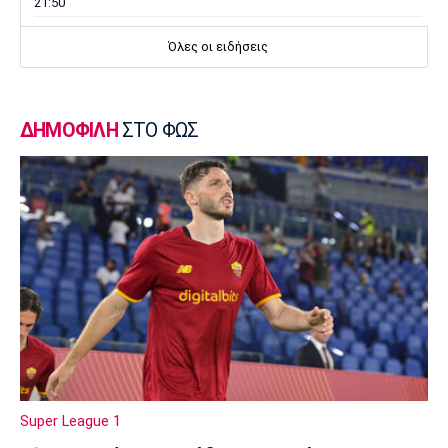
21:50
Super League 2
Όλες οι ειδήσεις
Ο Ζορζίνιο στον Πανσερραϊκό
21:35
Ποδόσφαιρο - Εθνικές Ομάδες
ΔΗΜΟΦΙΛΗ
ΣΤΟ ΦΩΣ
Ουρουγουάη: Ο Φορλάν νέος προπονητής της
εθνικής
21:20
Ποδόσφαιρο - Διεθνή
PSV Αϊντχόφεν: Επίσημο του Κόστιτς
21:05
Conference League
Παναθηναϊκός: Προς εξάντληση τα εισιτήρια
για τη ρεβάνς με την ΤΣΣΚΑ 1948
20:50
Ποδόσφαιρο - Διεθνή
Super League 1
Η UEFA εμμένει στην απόφαση της