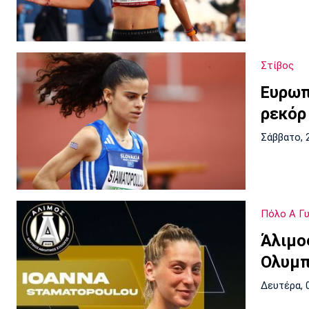
Στίβος
Ευρωπ
ρεκόρ
Σάββατο, 
Πόλο Α Γ
Άλιμο
Ολυμπ
Δευτέρα, 