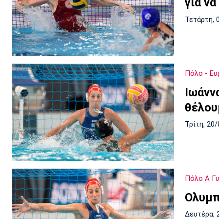
για ν
Τετάρτη, 
Πόλο - Ε
Ιωάνν
θέλου
Τρίτη, 20/
Πόλο Α Γ
Ολυμπ
Δευτέρα, 