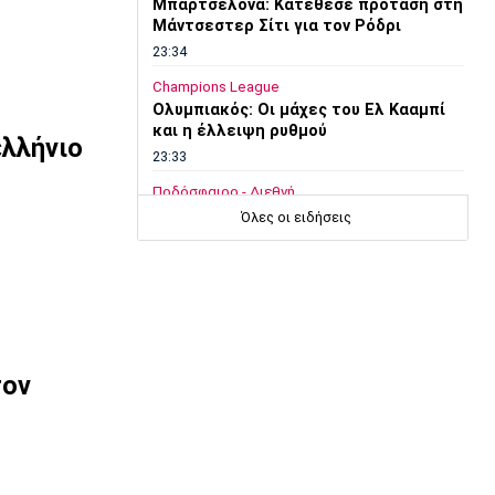
Μπαρτσελόνα: Κατέθεσε πρόταση στη
Μάντσεστερ Σίτι για τον Ρόδρι
23:34
Champions League
Ολυμπιακός: Οι μάχες του Ελ Κααμπί
και η έλλειψη ρυθμού
λλήνιο
23:33
Ποδόσφαιρο - Διεθνή
Συνεχίζει στο MLS ο Σέρχι Ρομπέρτο
Όλες οι ειδήσεις
23:22
Στίβος
Παγκόσμιο Πρωτάθλημα Κ20: Έκτη
θέση για την Ραφαηλίδου στον τελικό
της σφαιροβολίας
23:11
τον
Super League 2
Διπλή ενίσχυση για την ΑΕΛ
23:00
Ποδόσφαιρο - Διεθνή