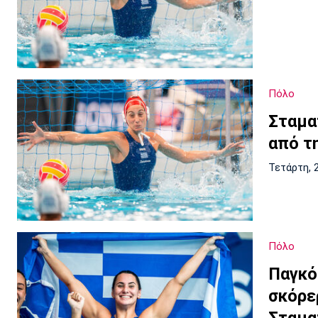
Πόλο
Σταμα
από τη
Τετάρτη, 
Πόλο
Παγκό
σκόρε
Σταμα