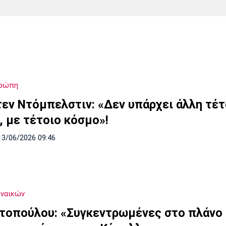
Χάντμπολ
Ηρακλής
Βόλος
Μπορούσια
Παρί Σεν
Ντόρτμουντ
Ζερμέν
υρώπη
Πόρτο
Μπενφίκα
τεν Ντόμπελστιν: «Δεν υπάρχει άλλη τέτ
, με τέτοιο κόσμο»!
13/06/2026 09:46
υναικών
τοπούλου: «Συγκεντρωμένες στο πλάνο