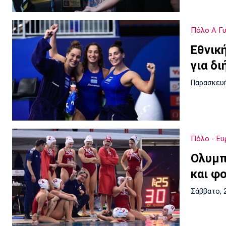
Πόλο Α Γ
Εθνικ
για δ
Παρασκευή
Πόλο - Ε
Ολυμπ
και φο
Σάββατο, 