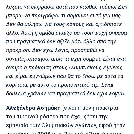
Μουσική
Στήλες
λέξεις να εκφράσω αυτά που νιώθω, τρέμω! Δεν
Πολιτισμός
Τραγούδια
Πρόγραμμα TV
μπορώ να περιγράφω τι σημαίνει αυτό για μας.
Δεν θα μιλήσω για τους κόπους και ο,τιδήποτε
Ιωνικός
Κηφισιά
Πανσερραϊκός
Cine Spot
άλλο. Αυτή η ομάδα έπαιξε με τόση ψυχή σήμερα,
που πραγματικά δεν άξιζε κάτι άλλο από την
Running
πρόκριση. Δεν έχω λόγια, προσπαθώ να
συνειδητοποιήσω απλά τι έχει συμβεί. Είναι ένα
Media
Μπαρτσελόνα
Ρεάλ
Ατλέτικο
όνειρο η πρόκριση στους Ολυμπιακούς Αγώνες
Μαδρίτης
Μαδρίτης
Παρασκήνιο
και είμαι ευγνώμων που θα το ζήσω με αυτά τα
κορίτσια, με αυτό το προπονητικό τιμ. Είναι
δουλειά χρόνων και πραγματικά δεν έχω λόγια».
Μάντσεστερ
Τσέλσι
Άρσεναλ
Γιουνάιτεντ
Αλεξάνδρα Ασημάκη
(είναι η μόνη παίκτρια
του τωρινού ρόστερ που έχει ζήσει την
εμπειρία των Ολυμπιακών Αγώνων, αφού ήταν
παρούσα το 2008 στο Πεκίνο):
«Όταν έρχεται,