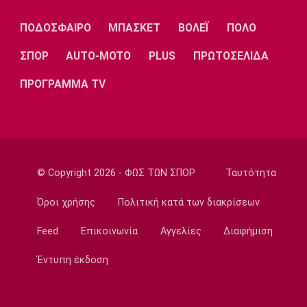
Εθνικές Μπάσκετ
ΠΟΔΟΣΦΑΙΡΟ
ΜΠΑΣΚΕΤ
ΒΟΛΕΪ
ΠΟΛΟ
Ρήγα: «Τα κορίτσια δείχνουν έτοιμα να
πετύχουν κάτι όμορφο»
ΣΠΟΡ
AUTO-MOTO
PLUS
ΠΡΩΤΟΣΕΛΙΔΑ
22:15
ΠΡΟΓΡΑΜΜΑ TV
Ποδόσφαιρο - Ελλάδα
Ολυμπιακός Β': Νικηφόρο το πρώτο φιλικό
22:03
EuroLeague
EuroLeague: Ξεχώρισε την καλύτερη
© Copyright 2026 - ΦΩΣ ΤΩΝ ΣΠΟΡ
Ταυτότητα
προσθήκη κάθε ομάδας
22:02
Όροι χρήσης
Πολιτική κατά των διακρίσεων
Super League 1
Feed
Επικοινωνία
Αγγελίες
Διαφήμιση
ΠΑΟΚ: Χειρουργήθηκε ο Μεϊτέ
22:00
Έντυπη έκδοση
Εθνικές Μπάσκετ
Εθνική Κορασίδων: Συνέτριψε με 78-36 την
Ιρλανδία