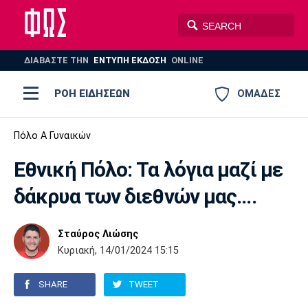
ΔΙΑΒΑΣΤΕ THN
ΕΝΤΥΠΗ ΕΚΔΟΣΗ
ONLINE
ΡΟΗ ΕΙΔΗΣΕΩΝ
ΟΜΑΔΕΣ
Ποδόσφαιρο
Πόλο Α Γυναικών
ΠΟΔΟΣΦΑΙΡΟ
ΜΠΑΣΚΕΤ
Εθνική Πόλο: Τα λόγια μαζί με
Super League 1
Μπάσκετ
ΒΟΛΕΪ
ΠΟΛΟ
ΣΠΟΡ
δάκρυα των διεθνών μας....
Ολυμπιακός
ΑΕΚ
ΠΑΟΚ
Super League 2
Ελλάδα
Ολυμπιακοί Αγώνες
AUTO-MOTO
PLUS
Σταύρος Λιώσης
Γ Εθνική
Εθνική
Βόλεϊ
Κυριακή, 14/01/2024 15:15
Ελλάδα
EuroLeague
Πόλο
Παναθηναϊκός
Ατρόμητος
Πανιώνιος
SHARE
TWEET
Champions League
ΝΒΑ
Τένις