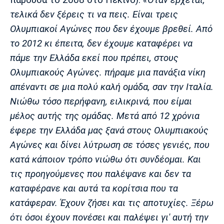
Λίβερπουλ
Μάντσεστερ
Γιουβέντους
Σίτι
τελικά δεν ξέρεις τι να πεις. Είναι τρεις
Ολυμπιακοί Αγώνες που δεν έχουμε βρεθεί. Από
το 2012 κι έπειτα, δεν έχουμε καταφέρει να
πάμε την Ελλάδα εκεί που πρέπει, στους
Ίντερ
Μίλαν
Μπάγερν
Ολυμπιακούς Αγώνες. πήραμε μια πανάξια νίκη
απέναντι σε μια πολύ καλή ομάδα, σαν την Ιταλία.
Νιώθω τόσο περήφανη, ειλικρινά, που είμαι
μέλος αυτής της ομάδας. Μετά από 12 χρόνια
Μπορούσια
Παρί Σεν
Μαρσέιγ
Ντόρτμουντ
Ζερμέν
έφερε την Ελλάδα μας ξανά στους Ολυμπιακούς
Αγώνες και δίνει λύτρωση σε τόσες γενιές, που
κατά κάποιον τρόπο νιώθω ότι συνδέομαι. Και
τις προηγούμενες που παλέψανε και δεν τα
Μονακό
Ερυθρός
Τότεναμ
καταφέρανε και αυτά τα κορίτσια που τα
Αστέρας
κατάφεραν. Έχουν ζήσει και τις αποτυχίες. Ξέρω
ότι όσοι έχουν πονέσει και παλέψει γι' αυτή την