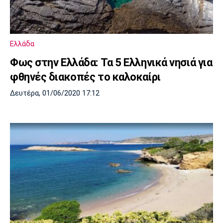
Μουσική
Στήλες
Πολιτισμός
Τραγούδια
Πρόγραμμα TV
Ιωνικός
Κηφισιά
Πανσερραϊκός
Ελλάδα
Cine Spot
Φως στην Ελλάδα: Τα 5 Ελληνικά νησιά για
Running
φθηνές διακοπές το καλοκαίρι
Δευτέρα, 01/06/2020 17:12
Media
Μπαρτσελόνα
Ρεάλ
Ατλέτικο
Μαδρίτης
Μαδρίτης
Παρασκήνιο
Μάντσεστερ
Τσέλσι
Άρσεναλ
Γιουνάιτεντ