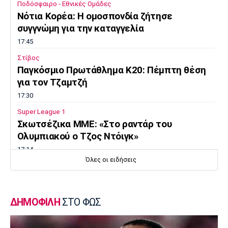
Ποδόσφαιρο - Εθνικές Ομάδες
Νότια Κορέα: Η ομοσπονδία ζήτησε
συγγνώμη για την καταγγελία
17:45
Στίβος
Παγκόσμιο Πρωτάθλημα Κ20: Πέμπτη θέση
για τον Τζαμτζή
17:30
Super League 1
Σκωτσέζικα ΜΜΕ: «Στο ραντάρ του
Ολυμπιακού ο Τζος Ντόιγκ»
17:14
Όλες οι ειδήσεις
Στίβος
Παγκόσμιο Πρωτάθλημα Κ20: Δεύτερο
πανελλήνιο ρεκόρ για την Μπακογιάννη
ΔΗΜΟΦΙΛΗ
ΣΤΟ ΦΩΣ
17:00
Super League 2