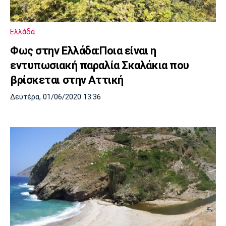
Λίβερπουλ
Μάντσεστερ
Γιουβέντους
Σίτι
Ελλάδα
Φως στην Ελλάδα:Ποια είναι η
Ίντερ
Μίλαν
Μπάγερν
εντυπωσιακή παραλία Σκαλάκια που
βρίσκεται στην Αττική
Δευτέρα, 01/06/2020 13:36
Μπορούσια
Παρί Σεν
Μαρσέιγ
Ντόρτμουντ
Ζερμέν
Μονακό
Ερυθρός
Τότεναμ
Αστέρας