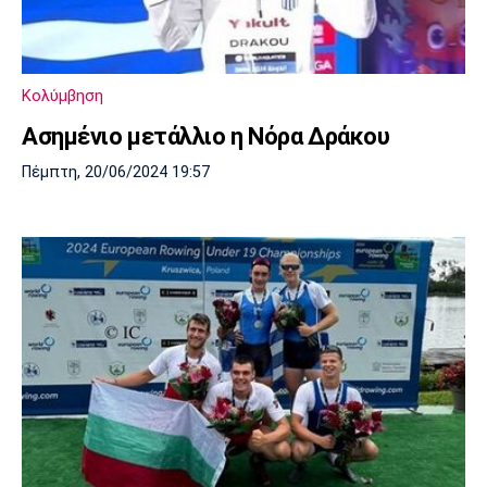
Μουσική
Στήλες
Πολιτισμός
Τραγούδια
Πρόγραμμα TV
Ιωνικός
Κηφισιά
Πανσερραϊκός
Κολύμβηση
Cine Spot
Ασημένιο μετάλλιο η Νόρα Δράκου
Running
Πέμπτη, 20/06/2024 19:57
Media
Μπαρτσελόνα
Ρεάλ
Ατλέτικο
Μαδρίτης
Μαδρίτης
Παρασκήνιο
Μάντσεστερ
Τσέλσι
Άρσεναλ
Γιουνάιτεντ