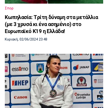
Λίβερπουλ
Μάντσεστερ
Γιουβέντους
Σίτι
Σπορ
Κωπηλασία: Tρίτη δύναμη στα μετάλλια
(με 3 χρυσά κι ένα ασημένιο) στο
Ίντερ
Μίλαν
Μπάγερν
Ευρωπαϊκό Κ19 η Ελλάδα!
Κυριακή, 02/06/2024 23:48
Μπορούσια
Παρί Σεν
Μαρσέιγ
Ντόρτμουντ
Ζερμέν
Μονακό
Ερυθρός
Τότεναμ
Αστέρας