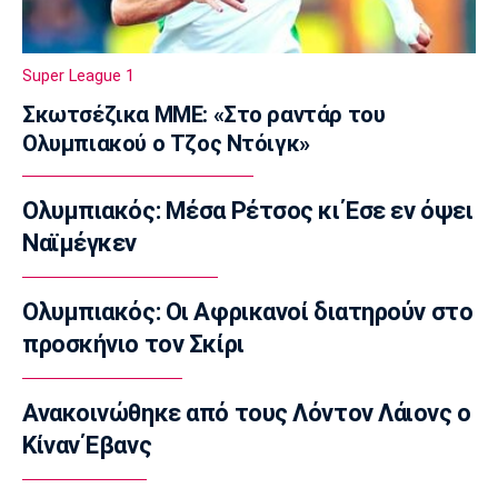
μου δίνει αυτοπεποίθηση»
22:10
Εθνικές Μπάσκετ
Super League 1
Εθνική Κορασίδων: Νίκησε με 74-65 την
Σκωτσέζικα ΜΜΕ: «Στο ραντάρ του
Δανία
Ολυμπιακού ο Τζος Ντόιγκ»
21:50
Βόλεϊ Α Γυναικών
Ολυμπιακός: Μέσα Ρέτσος κι Έσε εν όψει
Παραμένει στην Ελπίδα η Μπαλλογιάννη
Ναϊμέγκεν
21:30
Super League 1
Στο προσκήνιο για Τέιλορ οι Σέλτικ, Μάλαγα
Ολυμπιακός: Οι Αφρικανοί διατηρούν στο
και Μπέρνλι
προσκήνιο τον Σκίρι
21:15
Σπορ
Ανακοινώθηκε από τους Λόντον Λάιονς ο
Tα συγχαρητήρια του Ισίδωρου Κούβελου
Κίναν Έβανς
στην Εβελυν Μητροπούλου
21:00