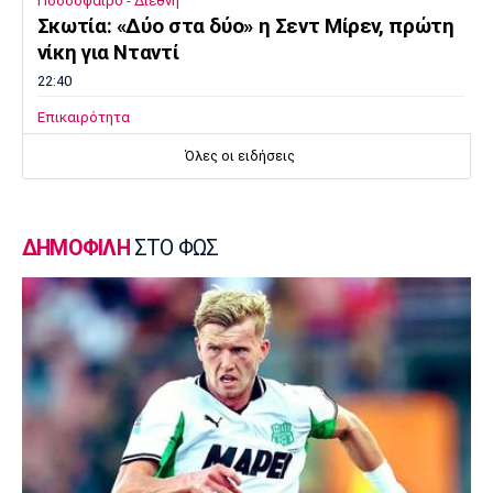
Ποδόσφαιρο - Διεθνή
Σκωτία: «Δύο στα δύο» η Σεντ Μίρεν, πρώτη
νίκη για Νταντί
22:40
Επικαιρότητα
Τραγωδία στην Πάρο: Παιδί 4 ετών πνίγηκε
Όλες οι ειδήσεις
σε πισίνα
22:25
Super League 1
ΔΗΜΟΦΙΛΗ
ΣΤΟ ΦΩΣ
Άρης - Πανσερραϊκός 2-2: Ισόπαλο το φιλικό
22:18
Super League 1
ΑΕΚ – Kαλλιθέα : Τεσσάρα πριν το Super Cup
με Βιτάλις και χατ τρικ Γκατσίνοβιτς
22:16
Ποδόσφαιρο - Διεθνή
Τζόλης: «Το πρώτο μου γκολ στην Άρσεναλ