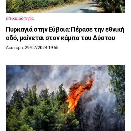
Λίβερπουλ
Μάντσεστερ
Γιουβέντους
Σίτι
Επικαιρότητα
Πυρκαγιά στην Εύβοια: Πέρασε την εθνική
Ίντερ
Μίλαν
Μπάγερν
οδό, μαίνεται στον κάμπο του Δύστου
Δευτέρα, 29/07/2024 19:55
Μπορούσια
Παρί Σεν
Μαρσέιγ
Ντόρτμουντ
Ζερμέν
Μονακό
Ερυθρός
Τότεναμ
Αστέρας