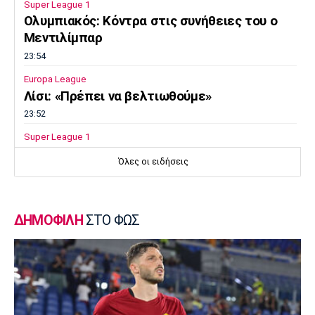
Super League 1
Ολυμπιακός: Κόντρα στις συνήθειες του ο
Μεντιλίμπαρ
23:54
Europa League
Λίσι: «Πρέπει να βελτιωθούμε»
23:52
Super League 1
Επιστρέφει αύριο στη Θεσσαλονίκη ο
Όλες οι ειδήσεις
Ηρακλής
23:50
Μπάσκετ Ελλάδα
ΔΗΜΟΦΙΛΗ
ΣΤΟ ΦΩΣ
Επίσημα στον Άρη ο Άνταμ Μοκόκα
23:35
Europa League
Μπρούνο: «Δουλέψαμε καλά στην άμυνα»
23:32