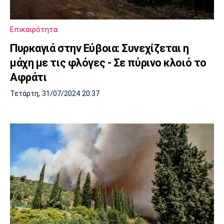
Μουσική
Στήλες
Πολιτισμός
Τραγούδια
Πρόγραμμα TV
Επικαιρότητα
Ιωνικός
Κηφισιά
Πανσερραϊκός
Πυρκαγιά στην Εύβοια: Συνεχίζεται η
Cine Spot
μάχη με τις φλόγες - Σε πύρινο κλοιό το
Running
Αφράτι
Τετάρτη, 31/07/2024 20:37
Media
Μπαρτσελόνα
Ρεάλ
Ατλέτικο
Μαδρίτης
Μαδρίτης
Παρασκήνιο
Μάντσεστερ
Τσέλσι
Άρσεναλ
Γιουνάιτεντ