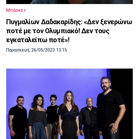
Λίβερπουλ
Μάντσεστερ
Γιουβέντους
Σίτι
Μπάσκετ
Πυγμαλίων Δαδακαρίδης: «Δεν ξενερώνω
ποτέ με τον Ολυμπιακό! Δεν τους
εγκαταλείπω ποτέ»!
Ίντερ
Μίλαν
Μπάγερν
Παρασκευή, 26/05/2023 13:15
Μπορούσια
Παρί Σεν
Μαρσέιγ
Ντόρτμουντ
Ζερμέν
Μονακό
Ερυθρός
Τότεναμ
Αστέρας