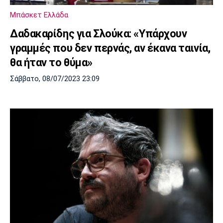
Μουσική
Στήλες
Μπάσκετ Ελλάδα
Πολιτισμός
Τραγούδια
Πρόγραμμα TV
Δαδακαρίδης για Σλούκα: «Υπάρχουν
Ιωνικός
Κηφισιά
Πανσερραϊκός
γραμμές που δεν περνάς, αν έκανα ταινία,
Cine Spot
θα ήταν το θύμα»
Running
Σάββατο, 08/07/2023 23:09
Media
Μπαρτσελόνα
Ρεάλ
Ατλέτικο
Μαδρίτης
Μαδρίτης
Παρασκήνιο
Μάντσεστερ
Τσέλσι
Άρσεναλ
Γιουνάιτεντ