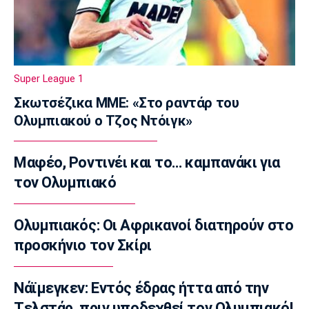
Εθνικής με αντίπαλο την Γεωργία
10:35
EuroLeague
Αλλαγή σελίδας στη Βιλερμπάν
Super League 1
10:20
Σκωτσέζικα ΜΜΕ: «Στο ραντάρ του
Στοίχημα
Ολυμπιακού ο Τζος Ντόιγκ»
ΦΩΣ στο Στοίχημα: Άσος και γκολ στο
Τάμπερε
10:05
Μαφέο, Ροντινέι και το… καμπανάκι για
NBA
τον Ολυμπιακό
Καβαλίερς: Πιθανή η ανταλλαγή του Σρέντερ
09:50
Ολυμπιακός: Οι Αφρικανοί διατηρούν στο
Super League 1
προσκήνιο τον Σκίρι
Κηφισιά: Ισόπαλο 2-2 το φιλικό με τον
ΑΠΟΕΛ
Νάϊμεγκεν: Εντός έδρας ήττα από την
09:35
Tελστάρ, πριν υποδεχθεί τον Ολυμπιακό!
Τηλεόραση