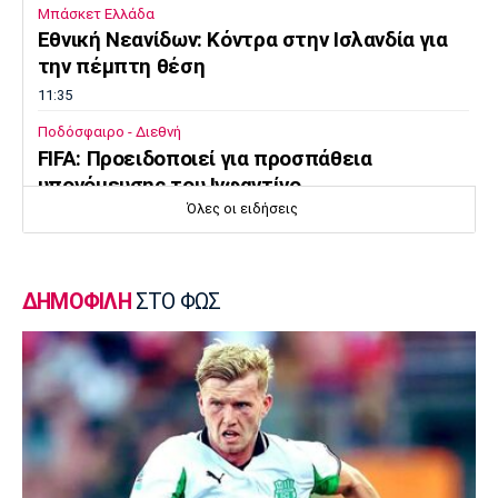
Μπάσκετ Ελλάδα
Εθνική Νεανίδων: Κόντρα στην Ισλανδία για
την πέμπτη θέση
11:35
Ποδόσφαιρο - Διεθνή
FIFA: Προειδοποιεί για προσπάθεια
υπονόμευσης του Ινφαντίνο
Όλες οι ειδήσεις
11:20
Super League 1
Oλυμπιακός: Οι ευχές στον Ρέτσο
ΔΗΜΟΦΙΛΗ
ΣΤΟ ΦΩΣ
11:05
Ποδόσφαιρο - Διεθνή
Liga Portugal: «Γκέλα» για τη Σπόρτινγκ
παρά το γκολ του Ιωαννίδη
10:50
Εθνικές Μπάσκετ
Ευρωμπάσκετ Κ16: Αυλαία στον όμιλο της