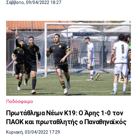
Σάββατο, 09/04/2022 18:27
Ποδόσφαιρο
Πρωτάθλημα Νέων Κ19: Ο Άρης 1-0 τον
ΠΑΟΚ και πρωταθλητής ο Παναθηναϊκός
Κυριακή, 03/04/2022 17:29