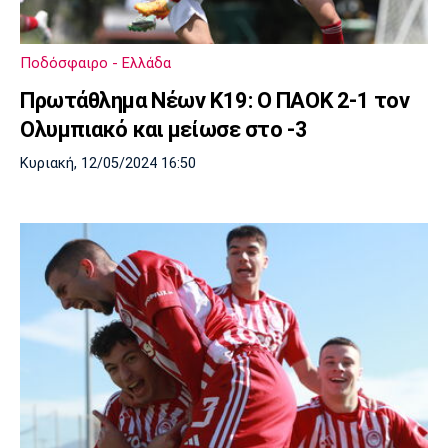
Λίβερπουλ
Μάντσεστερ
Γιουβέντους
Σίτι
Ποδόσφαιρο - Ελλάδα
Πρωτάθλημα Νέων Κ19: Ο ΠΑΟΚ 2-1 τον
Ίντερ
Μίλαν
Μπάγερν
Ολυμπιακό και μείωσε στο -3
Κυριακή, 12/05/2024 16:50
Μπορούσια
Παρί Σεν
Μαρσέιγ
Ντόρτμουντ
Ζερμέν
Μονακό
Ερυθρός
Τότεναμ
Αστέρας