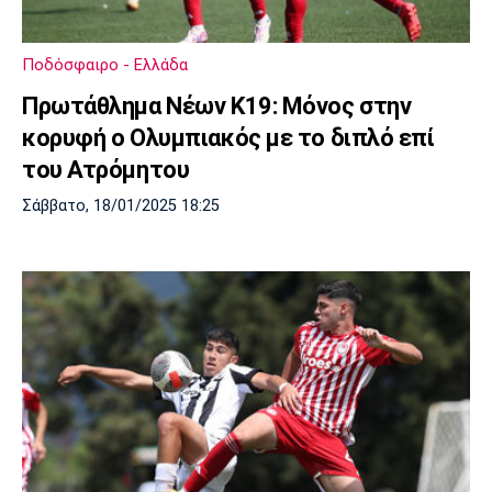
Μουσική
Στήλες
Πολιτισμός
Τραγούδια
Πρόγραμμα TV
Ποδόσφαιρο - Ελλάδα
Ιωνικός
Κηφισιά
Πανσερραϊκός
Πρωτάθλημα Νέων Κ19: Μόνος στην
Cine Spot
κορυφή ο Ολυμπιακός με το διπλό επί
Running
του Ατρόμητου
Σάββατο, 18/01/2025 18:25
Media
Μπαρτσελόνα
Ρεάλ
Ατλέτικο
Μαδρίτης
Μαδρίτης
Παρασκήνιο
Μάντσεστερ
Τσέλσι
Άρσεναλ
Γιουνάιτεντ