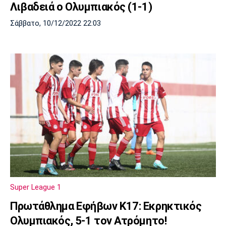
Λιβαδειά ο Ολυμπιακός (1-1)
Σάββατο, 10/12/2022 22:03
Super League 1
Πρωτάθλημα Εφήβων Κ17: Εκρηκτικός
Ολυμπιακός, 5-1 τον Ατρόμητο!