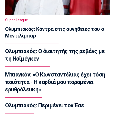
Εθνικές Μπάσκετ
Εθνική Νεανίδων: Το μεγάλο βήμα περνά από
τη Λιθουανία
Super League 1
14:30
Ολυμπιακός: Κόντρα στις συνήθειες του ο
Super League 1
Μεντιλίμπαρ
Στον Παναιτωλικό και ο Μούσα Ντζενεπό
14:20
Ολυμπιακός: Ο διαιτητής της ρεβάνς με
EuroLeague
Τάις: «Ενθουσιασμένος που πάω στη
τη Ναϊμέγκεν
Μακάμπι»
14:10
Μπιανκόν: «Ο Κωνσταντέλιας έχει τόση
Μπάσκετ Ελλάδα
ποιότητα - Η καρδιά μου παραμένει
Ολυμπιακός: Προετοιμάζεται πυρετωδώς ο
ερυθρόλευκη»
Ντόρσεϊ (vid)
14:00
Ολυμπιακός: Περιμένει τον Έσε
Επικαιρότητα
Συνελήφθη στη Γερμανία 31χρονος με