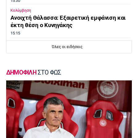
15:30
Κολύμβηση
Ανοιχτή Θάλασσα: Εξαιρετική εμφάνιση και
έκτη θέση ο Κυνηγάκης
15:15
Μπάσκετ Ελλάδα
Όλες οι ειδήσεις
Γιατί ο Ολυμπιακός δεν ανησυχεί από την
απόφαση του Ελεγκτικού Συνεδρίου
15:00
ΔΗΜΟΦΙΛΗ
ΣΤΟ ΦΩΣ
Champions League
Ολυμπιακός: Μέχρι τη Δευτέρα διαθέσιμα τα
εισιτήρια με Ναϊμέγκεν
14:50
Ποδόσφαιρο - Ελλάδα
Σούπερ Καπ: Ολοταχώς για sold out το ΑΕΚ-
ΟΦΗ
14:40