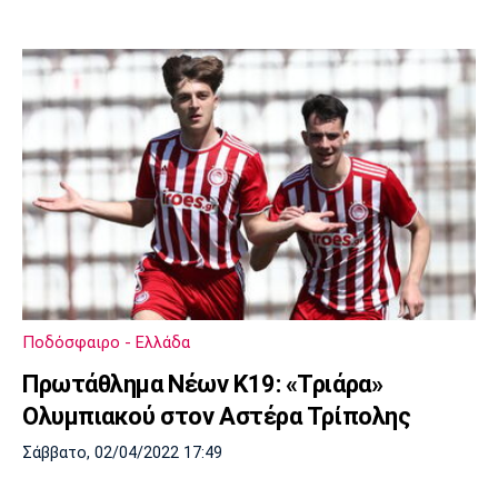
Ποδόσφαιρο - Ελλάδα
Πρωτάθλημα Νέων Κ19: «Τριάρα»
Ολυμπιακού στον Αστέρα Τρίπολης
Σάββατο, 02/04/2022 17:49