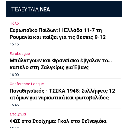
ΤΕΛΕΥΤΑΙΑ
ΝΕΑ
Πόλο
Ευρωπαϊκό Παίδων: Η Ελλάδα 11-7 τη
Ρουμανία και παίζει για τις θέσεις 9-12
16:15
EuroLeague
Μπάλντγουιν και Φρανσίσκο έβγαλαν το...
καπέλο στη Ζαλγκίρις για Έβανς
16:00
Conference League
Παναθηναϊκός - ΤΣΣΚΑ 1948: Συλλήψεις 12
ατόμων για ναρκωτικά και φωτοβολίδες
15:45
Στοίχημα
ΦΩΣ στο Στοίχημα: Γκολ στο Σεϊναγιόκι