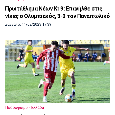
Πρωτάθλημα Νέων Κ19: Επανήλθε στις
νίκες ο Ολυμπιακός, 3-0 τον Παναιτωλικό
Σάββατο, 11/02/2023 17:39
Ποδόσφαιρο - Ελλάδα