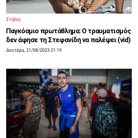
Λίβερπουλ
Μάντσεστερ
Γιουβέντους
Σίτι
Στίβος
Παγκόσμιο πρωτάθλημα: Ο τραυματισμός
Ίντερ
Μίλαν
Μπάγερν
δεν άφησε τη Στεφανίδη να παλέψει (vid)
Δευτέρα, 21/08/2023 21:19
Μπορούσια
Παρί Σεν
Μαρσέιγ
Ντόρτμουντ
Ζερμέν
Μονακό
Ερυθρός
Τότεναμ
Αστέρας