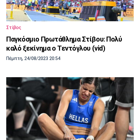
Μουσική
Στήλες
Πολιτισμός
Τραγούδια
Πρόγραμμα TV
Ιωνικός
Κηφισιά
Πανσερραϊκός
Στίβος
Cine Spot
Παγκόσμιο Πρωτάθλημα Στίβου: Πολύ
Running
καλό ξεκίνημα ο Τεντόγλου (vid)
Πέμπτη, 24/08/2023 20:54
Media
Μπαρτσελόνα
Ρεάλ
Ατλέτικο
Μαδρίτης
Μαδρίτης
Παρασκήνιο
Μάντσεστερ
Τσέλσι
Άρσεναλ
Γιουνάιτεντ