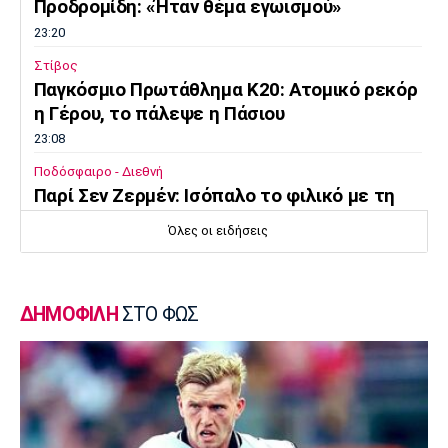
Προδρομίδη: «Ήταν θέμα εγωισμού»
23:20
Στίβος
Παγκόσμιο Πρωτάθλημα Κ20: Ατομικό ρεκόρ
η Γέρου, το πάλεψε η Πάσιου
23:08
Ποδόσφαιρο - Διεθνή
Παρί Σεν Ζερμέν: Ισόπαλο το φιλικό με τη
Μάντσεστερ Γιουνάιτεντ
Όλες οι ειδήσεις
22:55
Ποδόσφαιρο - Διεθνή
Σκωτία: «Δύο στα δύο» η Σεντ Μίρεν, πρώτη
ΔΗΜΟΦΙΛΗ
ΣΤΟ ΦΩΣ
νίκη για Νταντί
22:40
Επικαιρότητα
Τραγωδία στην Πάρο: Παιδί 4 ετών πνίγηκε
σε πισίνα