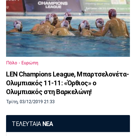
Πόλο - Ευρώπη
LEN Champions League, Μπαρτσελονέτα-
Ολυμπιακός 11-11: «Όρθιος» ο
Ολυμπιακός στη Βαρκελώνη!
Τρίτη, 03/12/2019 21:33
ΤΕΛΕΥΤΑΙΑ
ΝΕΑ