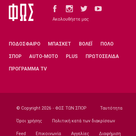
«Παραμένει στη Βιλερμπάν ο Μπολομπόι»
13:20
Ακολουθήστε μας
Τένις
Αποκλεισμός της Μαρίας Σάκκαρη από το
τουρνουά του Τορόντο
13:10
ΠΟΔΟΣΦΑΙΡΟ
ΜΠΑΣΚΕΤ
ΒΟΛΕΪ
ΠΟΛΟ
Εθνικές Μπάσκετ
ΣΠΟΡ
AUTO-MOTO
PLUS
ΠΡΩΤΟΣΕΛΙΔΑ
Ευρωμπάσκετ U16: Ελλάδα-Δανία απόψε για
την πρώτη θέση στον όμιλο
ΠΡΟΓΡΑΜΜΑ TV
13:00
Σπορ
Mε δύο αθλητές η Ελλάδα στο Παγκόσμιο
Πρωτάθλημα Ιππασίας
12:50
© Copyright 2026 - ΦΩΣ ΤΩΝ ΣΠΟΡ
Ταυτότητα
Super League 1
Όροι χρήσης
Πολιτική κατά των διακρίσεων
Ατρόμητος: Πρόβα τζενεράλε με
Λεβαδειακό
Feed
Επικοινωνία
Αγγελίες
Διαφήμιση