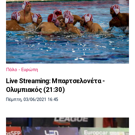
Πόλο - Ευρώπη
Live Streaming: Μπαρτσελονέτα -
Ολυμπιακός (21:30)
Πέμπτη, 03/06/2021 16:45