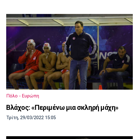
Πόλο - Ευρώπη
Βλάχος: «Περιμένω μια σκληρή μάχη»
Τρίτη, 29/03/2022 15:05