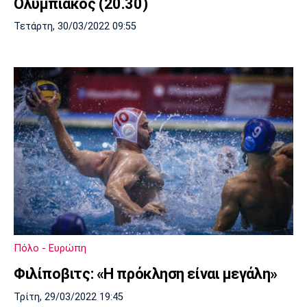
Ολυμπιακός (20.30)
Τετάρτη, 30/03/2022 09:55
Πόλο - Ευρώπη
Φιλίποβιτς: «Η πρόκληση είναι μεγάλη»
Τρίτη, 29/03/2022 19:45