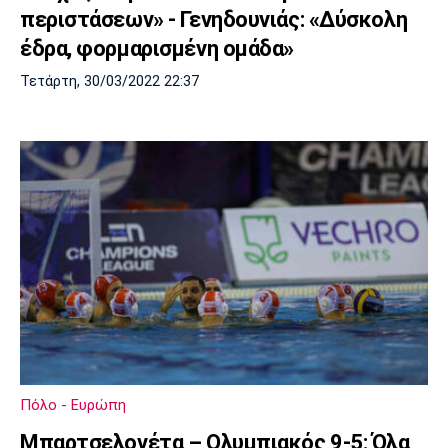
περιστάσεων» - Γενηδουνιάς: «Δύσκολη
έδρα, φορμαρισμένη ομάδα»
Τετάρτη, 30/03/2022 22:37
Πόλο - Ευρώπη
Μπαρτσελονέτα – Ολυμπιακός 9-5: Όλα