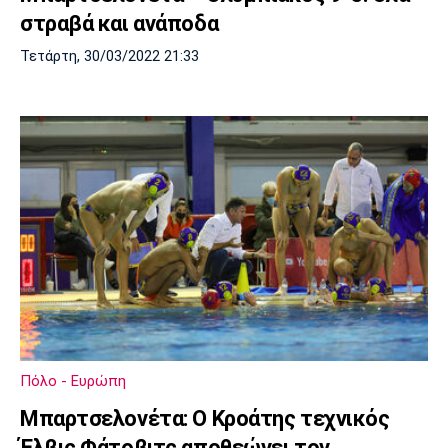
στραβά και ανάποδα
Τετάρτη, 30/03/2022 21:33
Πόλο - Ευρώπη
Μπαρτσελονέτα: Ο Κροάτης τεχνικός
Έλβις Φάτοβιτς αποθεώνει τον