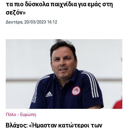
τα πιο δύσκολα παιχνίδια για εμάς στη
σεζόν»
Δευτέρα, 20/03/2023 16:12
Πόλο - Ευρώπη
Βλάχος: «Ήμασταν κατώτεροι των