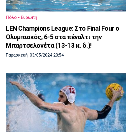
Μουσική
Στήλες
Πολιτισμός
Τραγούδια
Πρόγραμμα TV
Πόλο - Ευρώπη
Ιωνικός
Κηφισιά
Πανσερραϊκός
LEN Champions League: Στο Final Four ο
Cine Spot
Ολυμπιακός, 6-5 στα πέναλτι την
Running
Μπαρτσελονέτα (13-13 κ. δ.)!
Παρασκευή, 03/05/2024 20:54
Media
Μπαρτσελόνα
Ρεάλ
Ατλέτικο
Μαδρίτης
Μαδρίτης
Παρασκήνιο
Μάντσεστερ
Τσέλσι
Άρσεναλ
Γιουνάιτεντ