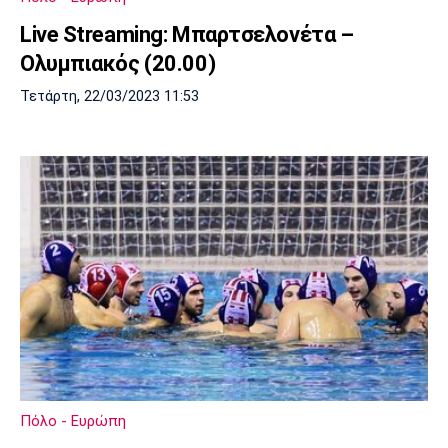
Live Streaming: Μπαρτσελονέτα –
Ολυμπιακός (20.00)
Τετάρτη, 22/03/2023 11:53
Πόλο - Ευρώπη