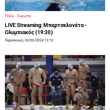
Λίβερπουλ
Μάντσεστερ
Γιουβέντους
Σίτι
Πόλο - Ευρώπη
LIVE Streaming: Μπαρτσελονέτα -
Ίντερ
Μίλαν
Μπάγερν
Ολυμπιακός (19:30)
Παρασκευή, 03/05/2024 12:15
Μπορούσια
Παρί Σεν
Μαρσέιγ
Ντόρτμουντ
Ζερμέν
Μονακό
Ερυθρός
Τότεναμ
Αστέρας