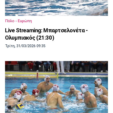
Europa League
Α Γυναικών
Σπορ
Αστέρας
ΠΑΣ Γιάννινα
Λεβαδειακός
Τρίπολης
Πόλο - Ευρώπη
Conference League
Champions League
Στίβος
Auto-Moto
Live Streaming: Μπαρτσελονέτα -
Ολυμπιακός (21:30)
Διεθνή
Κύπελλο
Γυμναστική
Αυτοκίνητο
Tech
Παναιτωλικός
Λαμία
ΑΕΛ
Τρίτη, 31/03/2026 09:35
Euro
EuroCup
Κολύμβηση
Formula 1
Gaming
Plus
Εθνικές Ομάδες
Basket League
Χάντμπολ
Μοτοσυκλέτα
Gadgets
Θέατρο
Blogs
Κύπελλο
Α2 Μπάσκετ
Smartphones
Σινεμά
Η Εφημερίδα
Απόλλων
Άρης
ΟΦΗ
Σμύρνης
Διαιτησία
FIBA World Cup 2023
Ευ ζην
Πρωτοσέλιδα
Ποδόσφαιρο Γυναικών
Βιβλίο
Έντυπη έκδοση
Παναχαϊκή
Ηρακλής
Βόλος