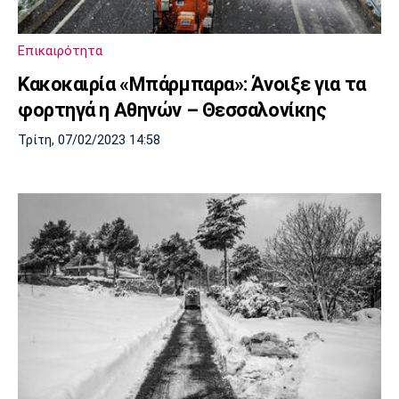
Μουσική
Στήλες
Πολιτισμός
Τραγούδια
Πρόγραμμα TV
Επικαιρότητα
Ιωνικός
Κηφισιά
Πανσερραϊκός
Κακοκαιρία «Μπάρμπαρα»: Άνοιξε για τα
Cine Spot
φορτηγά η Αθηνών – Θεσσαλονίκης
Running
Τρίτη, 07/02/2023 14:58
Media
Μπαρτσελόνα
Ρεάλ
Ατλέτικο
Μαδρίτης
Μαδρίτης
Παρασκήνιο
Μάντσεστερ
Τσέλσι
Άρσεναλ
Γιουνάιτεντ