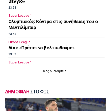
Βέλγιο»
23:58
Super League 1
Ολυμπιακός: Κόντρα στις συνήθειες του ο
Μεντιλίμπαρ
23:54
Europa League
Λίσι: «Πρέπει να βελτιωθούμε»
23:52
Super League 1
Επιστρέφει αύριο στη Θεσσαλονίκη ο
Όλες οι ειδήσεις
Ηρακλής
23:50
Μπάσκετ Ελλάδα
ΔΗΜΟΦΙΛΗ
ΣΤΟ ΦΩΣ
Επίσημα στον Άρη ο Άνταμ Μοκόκα
23:35
Europa League