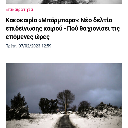
Λίβερπουλ
Μάντσεστερ
Γιουβέντους
Σίτι
Επικαιρότητα
Κακοκαιρία «Μπάρμπαρα»: Νέο δελτίο
επιδείνωσης καιρού - Πού θα χιονίσει τις
επόμενες ώρες
Ίντερ
Μίλαν
Μπάγερν
Τρίτη, 07/02/2023 12:59
Μπορούσια
Παρί Σεν
Μαρσέιγ
Ντόρτμουντ
Ζερμέν
Μονακό
Ερυθρός
Τότεναμ
Αστέρας